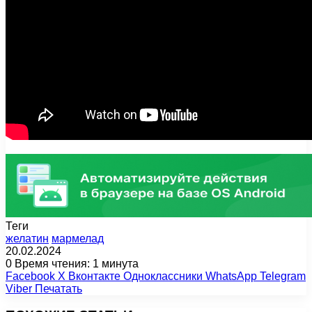
Теги
желатин
мармелад
20.02.2024
0
Время чтения: 1 минута
Facebook
X
Вконтакте
Одноклассники
WhatsApp
Telegram
Viber
Печатать