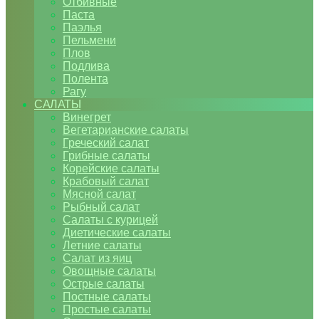
Отбивные
Паста
Паэлья
Пельмени
Плов
Подлива
Полента
Рагу
САЛАТЫ
Винегрет
Вегетарианские салаты
Греческий салат
Грибные салаты
Корейские салаты
Крабовый салат
Мясной салат
Рыбный салат
Салаты с курицей
Диетические салаты
Летние салаты
Салат из яиц
Овощные салаты
Острые салаты
Постные салаты
Простые салаты