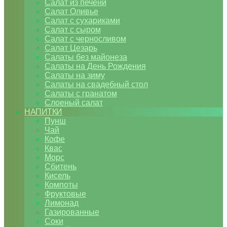
Салат из печени
Салат Оливье
Салат с сухариками
Салат с сыром
Салат с черносливом
Салат Цезарь
Салаты без майонеза
Салаты на День Рождения
Салаты на зиму
Салаты на свадебный стол
Салаты с гранатом
Слоеный салат
НАПИТКИ
Пунш
Чай
Кофе
Квас
Морс
Сбитень
Кисель
Компоты
Фруктовые
Лимонад
Газированные
Соки