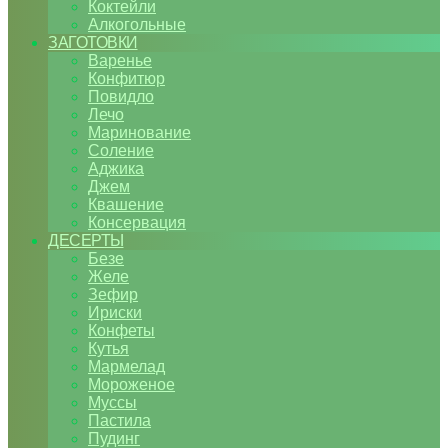
Коктейли
Алкогольные
ЗАГОТОВКИ
Варенье
Конфитюр
Повидло
Лечо
Маринование
Соление
Аджика
Джем
Квашение
Консервация
ДЕСЕРТЫ
Безе
Желе
Зефир
Ириски
Конфеты
Кутья
Мармелад
Мороженое
Муссы
Пастила
Пудинг