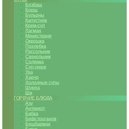
Бозбаш
Борщ
Бульоны
Капустняк
Крем-суп
Лагман
Минестроне
Окрошка
Похлебка
Рассольник
Свекольник
Солянка
Суп-пюре
Уха
Харчо
Холодные супы
Шурпа
Щи
ГОРЯЧИЕ БЛЮДА
Азу
Антрекот
Бабка
Бефстроганов
Бешбармак