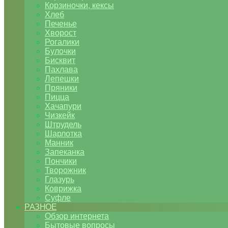
Корзиночки, кексы
Хлеб
Печенье
Хворост
Рогалики
Булочки
Бисквит
Пахлава
Лепешки
Пряники
Пицца
Хачапури
Чизкейк
Штрудель
Шарлотка
Манник
Запеканка
Пончики
Творожник
Глазурь
Коврижка
Суфле
РАЗНОЕ
Обзор интернета
Бытовые вопросы