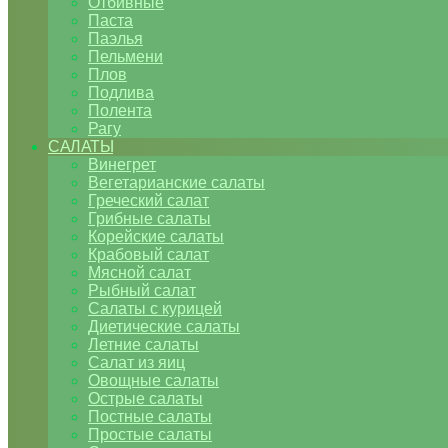
Отбивные
Паста
Паэлья
Пельмени
Плов
Подлива
Полента
Рагу
САЛАТЫ
Винегрет
Вегетарианские салаты
Греческий салат
Грибные салаты
Корейские салаты
Крабовый салат
Мясной салат
Рыбный салат
Салаты с курицей
Диетические салаты
Летние салаты
Салат из яиц
Овощные салаты
Острые салаты
Постные салаты
Простые салаты