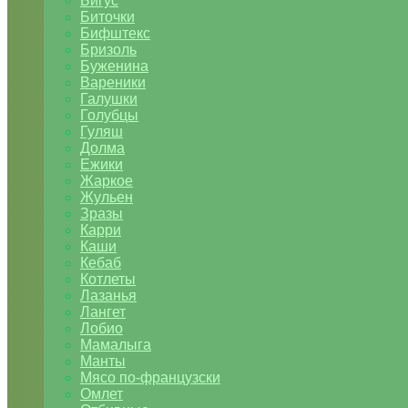
Бигус
Биточки
Бифштекс
Бризоль
Буженина
Вареники
Галушки
Голубцы
Гуляш
Долма
Ежики
Жаркое
Жульен
Зразы
Карри
Каши
Кебаб
Котлеты
Лазанья
Лангет
Лобио
Мамалыга
Манты
Мясо по-французски
Омлет