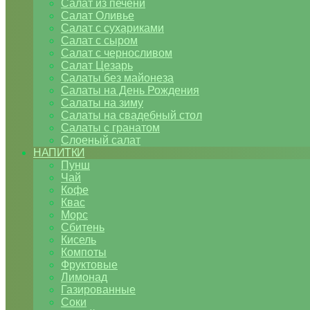
Салат из печени
Салат Оливье
Салат с сухариками
Салат с сыром
Салат с черносливом
Салат Цезарь
Салаты без майонеза
Салаты на День Рождения
Салаты на зиму
Салаты на свадебный стол
Салаты с гранатом
Слоеный салат
НАПИТКИ
Пунш
Чай
Кофе
Квас
Морс
Сбитень
Кисель
Компоты
Фруктовые
Лимонад
Газированные
Соки