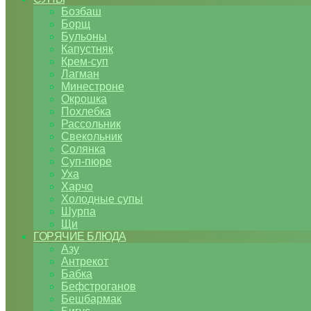
Бозбаш
Борщ
Бульоны
Капустняк
Крем-суп
Лагман
Минестроне
Окрошка
Похлебка
Рассольник
Свекольник
Солянка
Суп-пюре
Уха
Харчо
Холодные супы
Шурпа
Щи
ГОРЯЧИЕ БЛЮДА
Азу
Антрекот
Бабка
Бефстроганов
Бешбармак