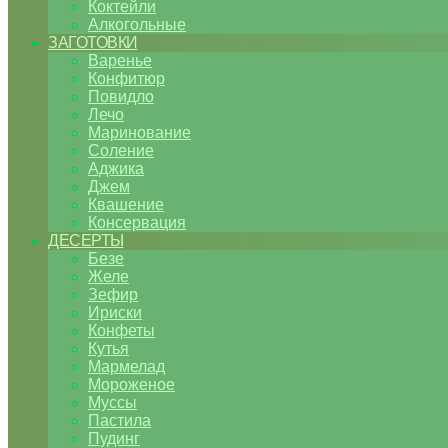
Коктейли
Алкогольные
ЗАГОТОВКИ
Варенье
Конфитюр
Повидло
Лечо
Маринование
Соление
Аджика
Джем
Квашение
Консервация
ДЕСЕРТЫ
Безе
Желе
Зефир
Ириски
Конфеты
Кутья
Мармелад
Мороженое
Муссы
Пастила
Пудинг