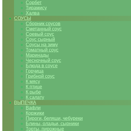
Сорбет
Тирамису
Халва
СОУСЫ
Сборник соусов
Сметанный соус
Соевый соус
Соус сырный
Соусы на зиму
Томатный соус
Маринады
Чесночный соус
Блюда в соусе
Горчица
Грибной соус
К мясу
К птице
К рыбе
К салату
ВЫПЕЧКА
Вафли
Коржики
Пироги, беляши, чебуреки
Блины, оладьи, сырники
Торты, пирожные