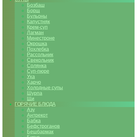
Бозбаш
Борщ
Бульоны
Капустняк
Крем-суп
Лагман
Минестроне
Окрошка
Похлебка
Рассольник
Свекольник
Солянка
Суп-пюре
Уха
Харчо
Холодные супы
Шурпа
Щи
ГОРЯЧИЕ БЛЮДА
Азу
Антрекот
Бабка
Бефстроганов
Бешбармак