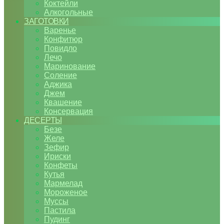
Коктейли
Алкогольные
ЗАГОТОВКИ
Варенье
Конфитюр
Повидло
Лечо
Маринование
Соление
Аджика
Джем
Квашение
Консервация
ДЕСЕРТЫ
Безе
Желе
Зефир
Ириски
Конфеты
Кутья
Мармелад
Мороженое
Муссы
Пастила
Пудинг