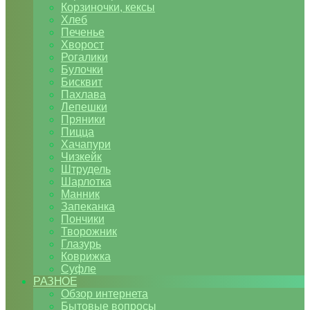
Корзиночки, кексы
Хлеб
Печенье
Хворост
Рогалики
Булочки
Бисквит
Пахлава
Лепешки
Пряники
Пицца
Хачапури
Чизкейк
Штрудель
Шарлотка
Манник
Запеканка
Пончики
Творожник
Глазурь
Коврижка
Суфле
РАЗНОЕ
Обзор интернета
Бытовые вопросы