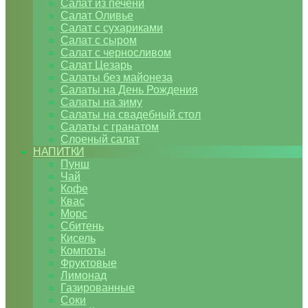
Салат из печени
Салат Оливье
Салат с сухариками
Салат с сыром
Салат с черносливом
Салат Цезарь
Салаты без майонеза
Салаты на День Рождения
Салаты на зиму
Салаты на свадебный стол
Салаты с гранатом
Слоеный салат
НАПИТКИ
Пунш
Чай
Кофе
Квас
Морс
Сбитень
Кисель
Компоты
Фруктовые
Лимонад
Газированные
Соки