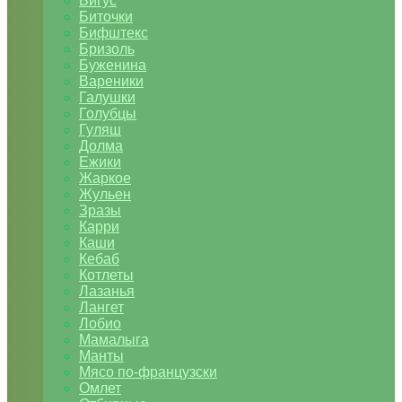
Бигус
Биточки
Бифштекс
Бризоль
Буженина
Вареники
Галушки
Голубцы
Гуляш
Долма
Ежики
Жаркое
Жульен
Зразы
Карри
Каши
Кебаб
Котлеты
Лазанья
Лангет
Лобио
Мамалыга
Манты
Мясо по-французски
Омлет