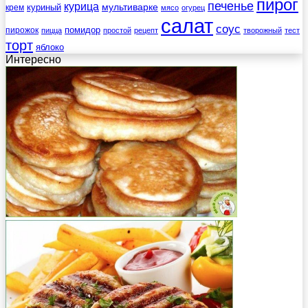
пирог
печенье
курица
мультиварке
куриный
крем
мясо
огурец
салат
соус
помидор
пирожок
пицца
простой
рецепт
творожный
тест
торт
яблоко
Интересно