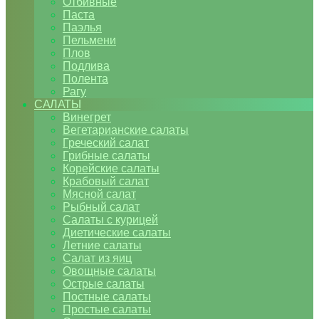
Отбивные
Паста
Паэлья
Пельмени
Плов
Подлива
Полента
Рагу
САЛАТЫ
Винегрет
Вегетарианские салаты
Греческий салат
Грибные салаты
Корейские салаты
Крабовый салат
Мясной салат
Рыбный салат
Салаты с курицей
Диетические салаты
Летние салаты
Салат из яиц
Овощные салаты
Острые салаты
Постные салаты
Простые салаты