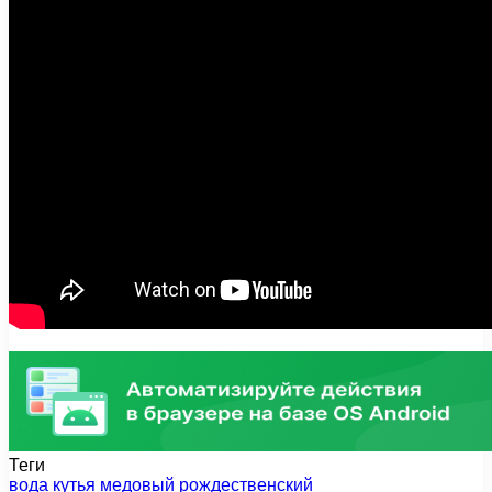
Теги
вода
кутья
медовый
рождественский