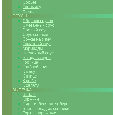
Сорбет
Тирамису
Халва
СОУСЫ
Сборник соусов
Сметанный соус
Соевый соус
Соус сырный
Соусы на зиму
Томатный соус
Маринады
Чесночный соус
Блюда в соусе
Горчица
Грибной соус
К мясу
К птице
К рыбе
К салату
ВЫПЕЧКА
Вафли
Коржики
Пироги, беляши, чебуреки
Блины, оладьи, сырники
Торты, пирожные