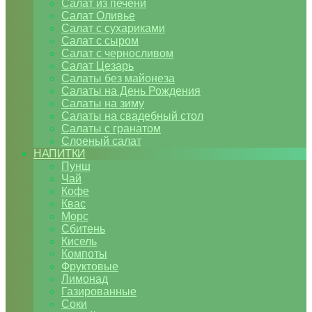
Салат из печени
Салат Оливье
Салат с сухариками
Салат с сыром
Салат с черносливом
Салат Цезарь
Салаты без майонеза
Салаты на День Рождения
Салаты на зиму
Салаты на свадебный стол
Салаты с гранатом
Слоеный салат
НАПИТКИ
Пунш
Чай
Кофе
Квас
Морс
Сбитень
Кисель
Компоты
Фруктовые
Лимонад
Газированные
Соки