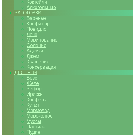
Коктейли
Алкогольные
ЗАГОТОВКИ
Варенье
Конфитюр
Повидло
Лечо
Маринование
Соление
Аджика
Джем
Квашение
Консервация
ДЕСЕРТЫ
Безе
Желе
Зефир
Ириски
Конфеты
Кутья
Мармелад
Мороженое
Муссы
Пастила
Пудинг