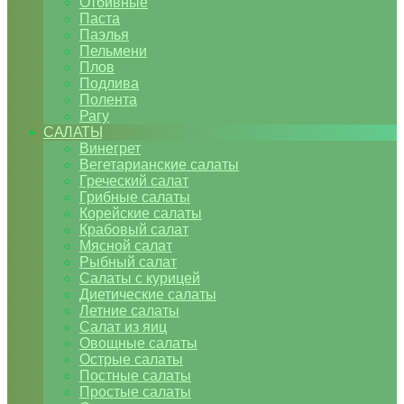
Отбивные
Паста
Паэлья
Пельмени
Плов
Подлива
Полента
Рагу
САЛАТЫ
Винегрет
Вегетарианские салаты
Греческий салат
Грибные салаты
Корейские салаты
Крабовый салат
Мясной салат
Рыбный салат
Салаты с курицей
Диетические салаты
Летние салаты
Салат из яиц
Овощные салаты
Острые салаты
Постные салаты
Простые салаты