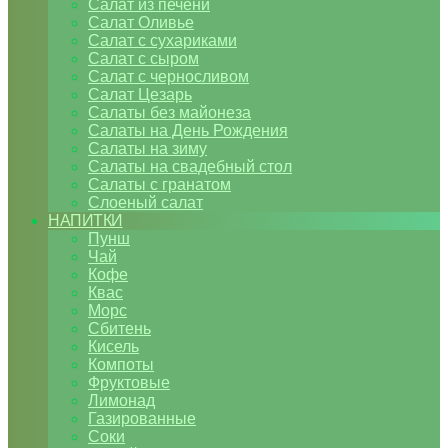
Салат из печени
Салат Оливье
Салат с сухариками
Салат с сыром
Салат с черносливом
Салат Цезарь
Салаты без майонеза
Салаты на День Рождения
Салаты на зиму
Салаты на свадебный стол
Салаты с гранатом
Слоеный салат
НАПИТКИ
Пунш
Чай
Кофе
Квас
Морс
Сбитень
Кисель
Компоты
Фруктовые
Лимонад
Газированные
Соки