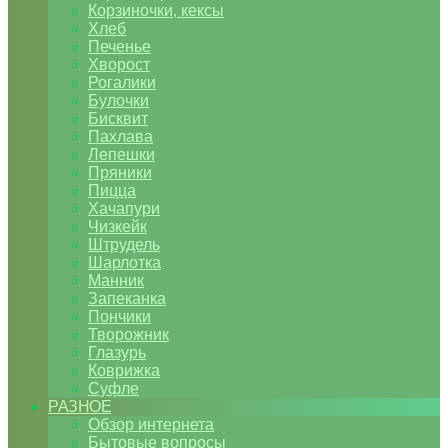
Корзиночки, кексы
Хлеб
Печенье
Хворост
Рогалики
Булочки
Бисквит
Пахлава
Лепешки
Пряники
Пицца
Хачапури
Чизкейк
Штрудель
Шарлотка
Манник
Запеканка
Пончики
Творожник
Глазурь
Коврижка
Суфле
РАЗНОЕ
Обзор интернета
Бытовые вопросы