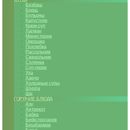
Бозбаш
Борщ
Бульоны
Капустняк
Крем-суп
Лагман
Минестроне
Окрошка
Похлебка
Рассольник
Свекольник
Солянка
Суп-пюре
Уха
Харчо
Холодные супы
Шурпа
Щи
ГОРЯЧИЕ БЛЮДА
Азу
Антрекот
Бабка
Бефстроганов
Бешбармак