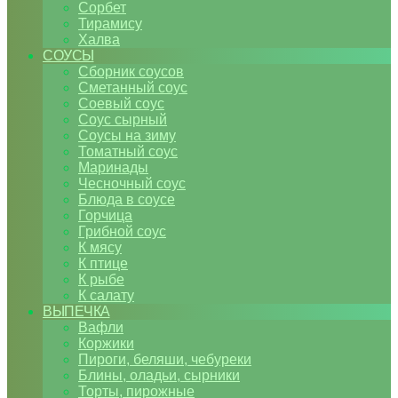
Сорбет
Тирамису
Халва
СОУСЫ
Сборник соусов
Сметанный соус
Соевый соус
Соус сырный
Соусы на зиму
Томатный соус
Маринады
Чесночный соус
Блюда в соусе
Горчица
Грибной соус
К мясу
К птице
К рыбе
К салату
ВЫПЕЧКА
Вафли
Коржики
Пироги, беляши, чебуреки
Блины, оладьи, сырники
Торты, пирожные