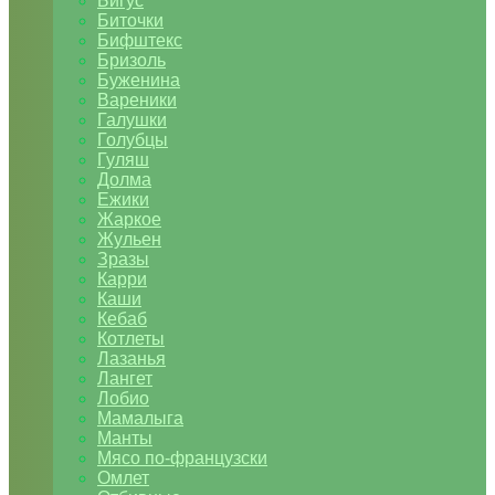
Бигус
Биточки
Бифштекс
Бризоль
Буженина
Вареники
Галушки
Голубцы
Гуляш
Долма
Ежики
Жаркое
Жульен
Зразы
Карри
Каши
Кебаб
Котлеты
Лазанья
Лангет
Лобио
Мамалыга
Манты
Мясо по-французски
Омлет