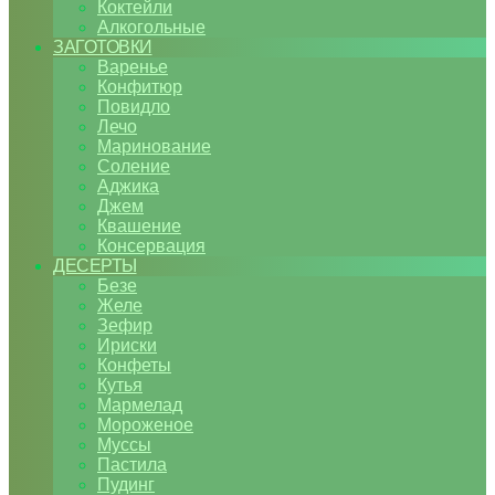
Коктейли
Алкогольные
ЗАГОТОВКИ
Варенье
Конфитюр
Повидло
Лечо
Маринование
Соление
Аджика
Джем
Квашение
Консервация
ДЕСЕРТЫ
Безе
Желе
Зефир
Ириски
Конфеты
Кутья
Мармелад
Мороженое
Муссы
Пастила
Пудинг