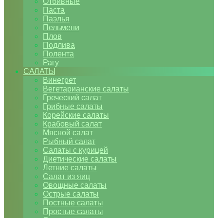
Отбивные
Паста
Паэлья
Пельмени
Плов
Подлива
Полента
Рагу
САЛАТЫ
Винегрет
Вегетарианские салаты
Греческий салат
Грибные салаты
Корейские салаты
Крабовый салат
Мясной салат
Рыбный салат
Салаты с курицей
Диетические салаты
Летние салаты
Салат из яиц
Овощные салаты
Острые салаты
Постные салаты
Простые салаты