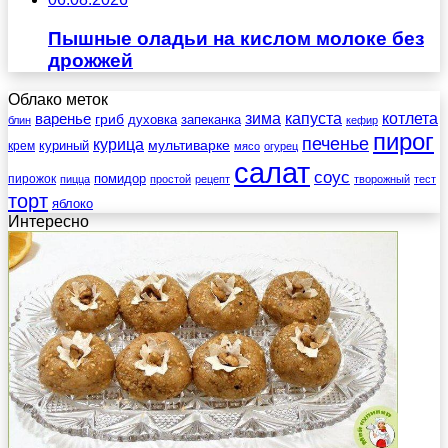
Пышные оладьи на кислом молоке без
дрожжей
Облако меток
зима
котлета
варенье
капуста
гриб
духовка
запеканка
блин
кефир
пирог
печенье
курица
мультиварке
куриный
крем
мясо
огурец
салат
соус
помидор
пирожок
пицца
простой
рецепт
творожный
тест
торт
яблоко
Интересно