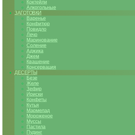
Коктейли
Алкогольные
ЗАГОТОВКИ
Варенье
Конфитюр
Повидло
Лечо
Маринование
Соление
Аджика
Джем
Квашение
Консервация
ДЕСЕРТЫ
Безе
Желе
Зефир
Ириски
Конфеты
Кутья
Мармелад
Мороженое
Муссы
Пастила
Пудинг