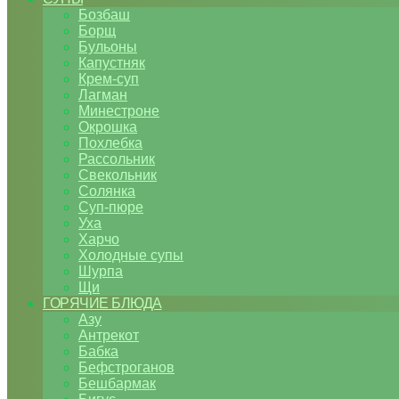
Бозбаш
Борщ
Бульоны
Капустняк
Крем-суп
Лагман
Минестроне
Окрошка
Похлебка
Рассольник
Свекольник
Солянка
Суп-пюре
Уха
Харчо
Холодные супы
Шурпа
Щи
ГОРЯЧИЕ БЛЮДА
Азу
Антрекот
Бабка
Бефстроганов
Бешбармак