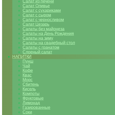
Салат из печени
Салат Оливье
Салат с сухариками
Салат с сыром
Салат с черносливом
Салат Цезарь
Салаты без майонеза
Салаты на День Рождения
Салаты на зиму
Салаты на свадебный стол
Салаты с гранатом
Слоеный салат
НАПИТКИ
Пунш
Чай
Кофе
Квас
Морс
Сбитень
Кисель
Компоты
Фруктовые
Лимонад
Газированные
Соки