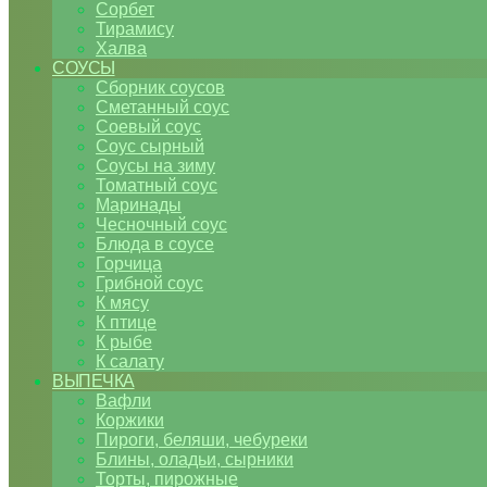
Сорбет
Тирамису
Халва
СОУСЫ
Сборник соусов
Сметанный соус
Соевый соус
Соус сырный
Соусы на зиму
Томатный соус
Маринады
Чесночный соус
Блюда в соусе
Горчица
Грибной соус
К мясу
К птице
К рыбе
К салату
ВЫПЕЧКА
Вафли
Коржики
Пироги, беляши, чебуреки
Блины, оладьи, сырники
Торты, пирожные