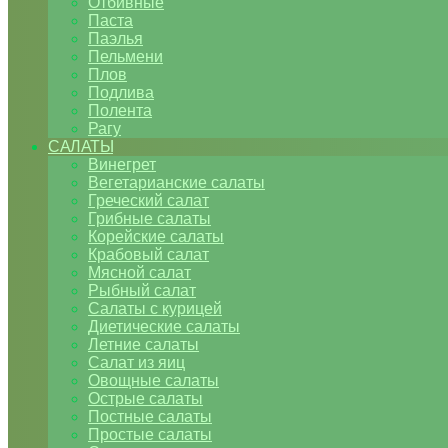
Отбивные
Паста
Паэлья
Пельмени
Плов
Подлива
Полента
Рагу
САЛАТЫ
Винегрет
Вегетарианские салаты
Греческий салат
Грибные салаты
Корейские салаты
Крабовый салат
Мясной салат
Рыбный салат
Салаты с курицей
Диетические салаты
Летние салаты
Салат из яиц
Овощные салаты
Острые салаты
Постные салаты
Простые салаты