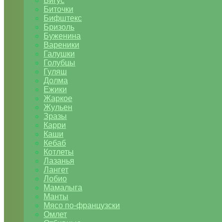
Бигус
Биточки
Бифштекс
Бризоль
Буженина
Вареники
Галушки
Голубцы
Гуляш
Долма
Ежики
Жаркое
Жульен
Зразы
Карри
Каши
Кебаб
Котлеты
Лазанья
Лангет
Лобио
Мамалыга
Манты
Мясо по-французски
Омлет