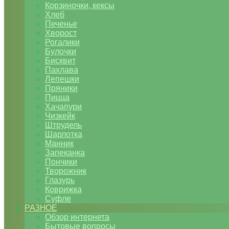
Корзиночки, кексы
Хлеб
Печенье
Хворост
Рогалики
Булочки
Бисквит
Пахлава
Лепешки
Пряники
Пицца
Хачапури
Чизкейк
Штрудель
Шарлотка
Манник
Запеканка
Пончики
Творожник
Глазурь
Коврижка
Суфле
РАЗНОЕ
Обзор интернета
Бытовые вопросы