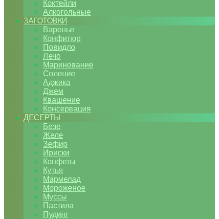
Коктейли
Алкогольные
ЗАГОТОВКИ
Варенье
Конфитюр
Повидло
Лечо
Маринование
Соление
Аджика
Джем
Квашение
Консервация
ДЕСЕРТЫ
Безе
Желе
Зефир
Ириски
Конфеты
Кутья
Мармелад
Мороженое
Муссы
Пастила
Пудинг