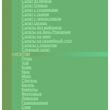
Салат из печени
Салат Оливье
Салат с сухариками
Салат с сыром
Салат с черносливом
Салат Цезарь
Салаты без майонеза
Салаты на День Рождения
Салаты на зиму
Салаты на свадебный стол
Салаты с гранатом
Слоеный салат
НАПИТКИ
Пунш
Чай
Кофе
Квас
Морс
Сбитень
Кисель
Компоты
Фруктовые
Лимонад
Газированные
Соки