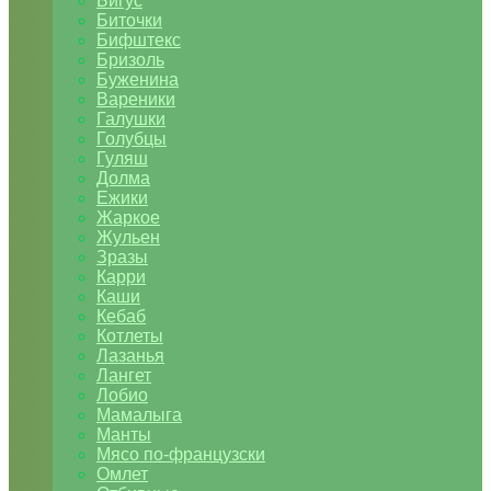
Бигус
Биточки
Бифштекс
Бризоль
Буженина
Вареники
Галушки
Голубцы
Гуляш
Долма
Ежики
Жаркое
Жульен
Зразы
Карри
Каши
Кебаб
Котлеты
Лазанья
Лангет
Лобио
Мамалыга
Манты
Мясо по-французски
Омлет