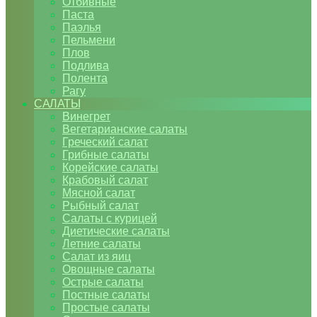
Отбивные
Паста
Паэлья
Пельмени
Плов
Подлива
Полента
Рагу
САЛАТЫ
Винегрет
Вегетарианские салаты
Греческий салат
Грибные салаты
Корейские салаты
Крабовый салат
Мясной салат
Рыбный салат
Салаты с курицей
Диетические салаты
Летние салаты
Салат из яиц
Овощные салаты
Острые салаты
Постные салаты
Простые салаты