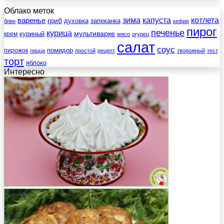
Облако меток
зима
котлета
варенье
капуста
гриб
духовка
запеканка
блин
кефир
пирог
печенье
курица
мультиварке
куриный
крем
мясо
огурец
салат
соус
помидор
пирожок
пицца
простой
рецепт
творожный
тест
торт
яблоко
Интересно