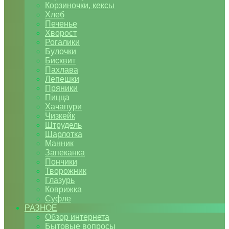
Корзиночки, кексы
Хлеб
Печенье
Хворост
Рогалики
Булочки
Бисквит
Пахлава
Лепешки
Пряники
Пицца
Хачапури
Чизкейк
Штрудель
Шарлотка
Манник
Запеканка
Пончики
Творожник
Глазурь
Коврижка
Суфле
РАЗНОЕ
Обзор интернета
Бытовые вопросы