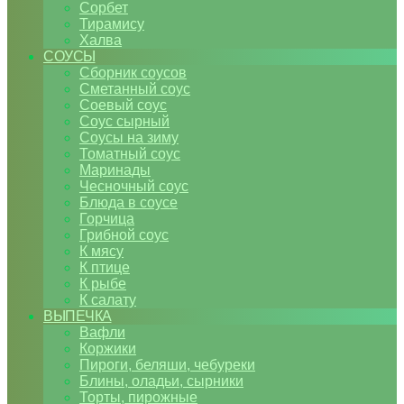
Сорбет
Тирамису
Халва
СОУСЫ
Сборник соусов
Сметанный соус
Соевый соус
Соус сырный
Соусы на зиму
Томатный соус
Маринады
Чесночный соус
Блюда в соусе
Горчица
Грибной соус
К мясу
К птице
К рыбе
К салату
ВЫПЕЧКА
Вафли
Коржики
Пироги, беляши, чебуреки
Блины, оладьи, сырники
Торты, пирожные