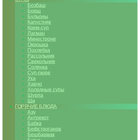
Бозбаш
Борщ
Бульоны
Капустняк
Крем-суп
Лагман
Минестроне
Окрошка
Похлебка
Рассольник
Свекольник
Солянка
Суп-пюре
Уха
Харчо
Холодные супы
Шурпа
Щи
ГОРЯЧИЕ БЛЮДА
Азу
Антрекот
Бабка
Бефстроганов
Бешбармак