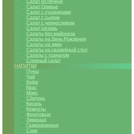
Салат из печени
Салат Оливье
Салат с сухариками
Салат с сыром
Салат с черносливом
Салат Цезарь
Салаты без майонеза
Салаты на День Рождения
Салаты на зиму
Салаты на свадебный стол
Салаты с гранатом
Слоеный салат
НАПИТКИ
Пунш
Чай
Кофе
Квас
Морс
Сбитень
Кисель
Компоты
Фруктовые
Лимонад
Газированные
Соки