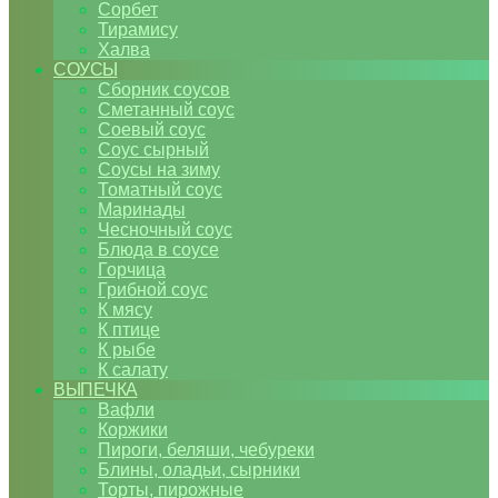
Сорбет
Тирамису
Халва
СОУСЫ
Сборник соусов
Сметанный соус
Соевый соус
Соус сырный
Соусы на зиму
Томатный соус
Маринады
Чесночный соус
Блюда в соусе
Горчица
Грибной соус
К мясу
К птице
К рыбе
К салату
ВЫПЕЧКА
Вафли
Коржики
Пироги, беляши, чебуреки
Блины, оладьи, сырники
Торты, пирожные