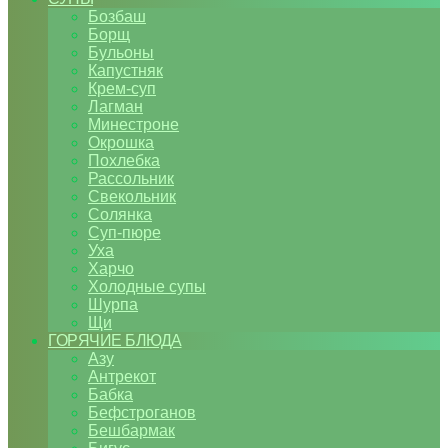
Бозбаш
Борщ
Бульоны
Капустняк
Крем-суп
Лагман
Минестроне
Окрошка
Похлебка
Рассольник
Свекольник
Солянка
Суп-пюре
Уха
Харчо
Холодные супы
Шурпа
Щи
ГОРЯЧИЕ БЛЮДА
Азу
Антрекот
Бабка
Бефстроганов
Бешбармак