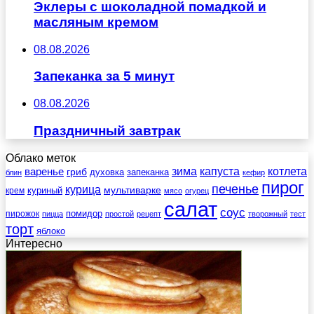
Эклеры с шоколадной помадкой и
масляным кремом
08.08.2026
Запеканка за 5 минут
08.08.2026
Праздничный завтрак
Облако меток
зима
котлета
варенье
капуста
гриб
духовка
запеканка
блин
кефир
пирог
печенье
курица
мультиварке
куриный
крем
мясо
огурец
салат
соус
помидор
пирожок
пицца
простой
рецепт
творожный
тест
торт
яблоко
Интересно