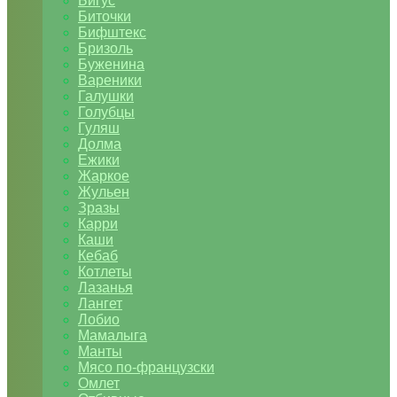
Бигус
Биточки
Бифштекс
Бризоль
Буженина
Вареники
Галушки
Голубцы
Гуляш
Долма
Ежики
Жаркое
Жульен
Зразы
Карри
Каши
Кебаб
Котлеты
Лазанья
Лангет
Лобио
Мамалыга
Манты
Мясо по-французски
Омлет