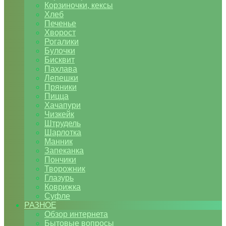
Корзиночки, кексы
Хлеб
Печенье
Хворост
Рогалики
Булочки
Бисквит
Пахлава
Лепешки
Пряники
Пицца
Хачапури
Чизкейк
Штрудель
Шарлотка
Манник
Запеканка
Пончики
Творожник
Глазурь
Коврижка
Суфле
РАЗНОЕ
Обзор интернета
Бытовые вопросы