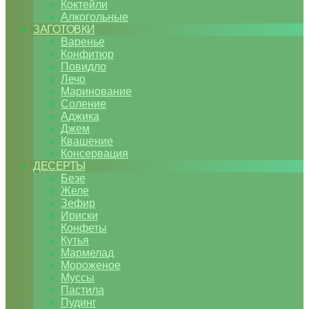
Коктейли
Алкогольные
ЗАГОТОВКИ
Варенье
Конфитюр
Повидло
Лечо
Маринование
Соление
Аджика
Джем
Квашение
Консервация
ДЕСЕРТЫ
Безе
Желе
Зефир
Ириски
Конфеты
Кутья
Мармелад
Мороженое
Муссы
Пастила
Пудинг