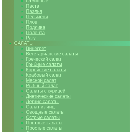
Отбивные
Паста
Паэлья
Пельмени
Плов
Подлива
Полента
Рагу
САЛАТЫ
Винегрет
Вегетарианские салаты
Греческий салат
Грибные салаты
Корейские салаты
Крабовый салат
Мясной салат
Рыбный салат
Салаты с курицей
Диетические салаты
Летние салаты
Салат из яиц
Овощные салаты
Острые салаты
Постные салаты
Простые салаты