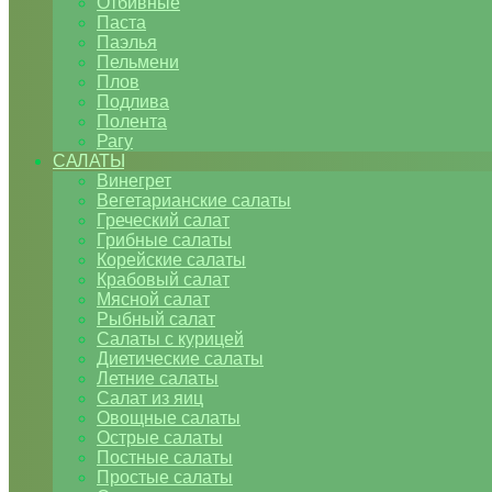
Отбивные
Паста
Паэлья
Пельмени
Плов
Подлива
Полента
Рагу
САЛАТЫ
Винегрет
Вегетарианские салаты
Греческий салат
Грибные салаты
Корейские салаты
Крабовый салат
Мясной салат
Рыбный салат
Салаты с курицей
Диетические салаты
Летние салаты
Салат из яиц
Овощные салаты
Острые салаты
Постные салаты
Простые салаты