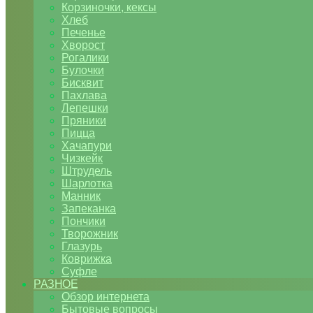
Корзиночки, кексы
Хлеб
Печенье
Хворост
Рогалики
Булочки
Бисквит
Пахлава
Лепешки
Пряники
Пицца
Хачапури
Чизкейк
Штрудель
Шарлотка
Манник
Запеканка
Пончики
Творожник
Глазурь
Коврижка
Суфле
РАЗНОЕ
Обзор интернета
Бытовые вопросы