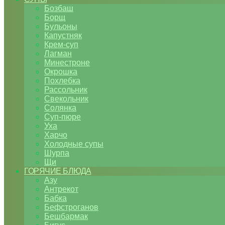
Бозбаш
Борщ
Бульоны
Капустняк
Крем-суп
Лагман
Минестроне
Окрошка
Похлебка
Рассольник
Свекольник
Солянка
Суп-пюре
Уха
Харчо
Холодные супы
Шурпа
Щи
ГОРЯЧИЕ БЛЮДА
Азу
Антрекот
Бабка
Бефстроганов
Бешбармак