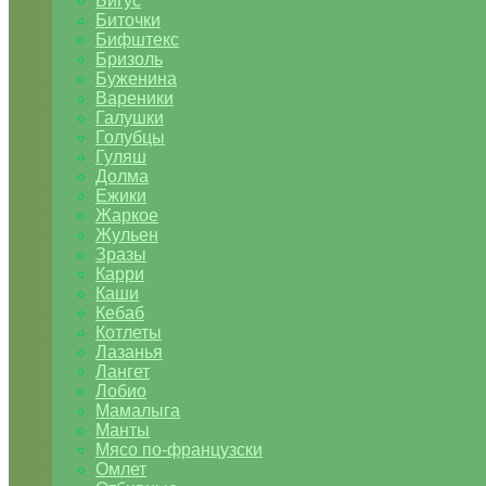
Бигус
Биточки
Бифштекс
Бризоль
Буженина
Вареники
Галушки
Голубцы
Гуляш
Долма
Ежики
Жаркое
Жульен
Зразы
Карри
Каши
Кебаб
Котлеты
Лазанья
Лангет
Лобио
Мамалыга
Манты
Мясо по-французски
Омлет