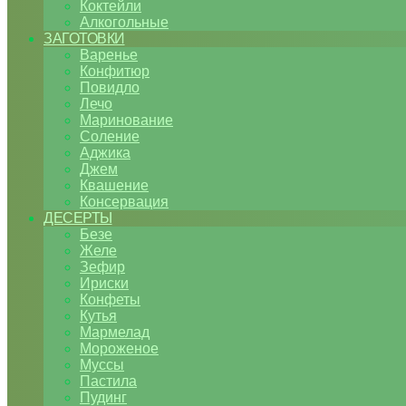
Коктейли
Алкогольные
ЗАГОТОВКИ
Варенье
Конфитюр
Повидло
Лечо
Маринование
Соление
Аджика
Джем
Квашение
Консервация
ДЕСЕРТЫ
Безе
Желе
Зефир
Ириски
Конфеты
Кутья
Мармелад
Мороженое
Муссы
Пастила
Пудинг