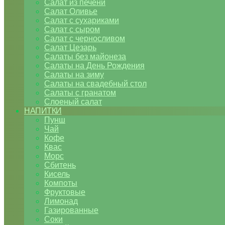
Салат из печени
Салат Оливье
Салат с сухариками
Салат с сыром
Салат с черносливом
Салат Цезарь
Салаты без майонеза
Салаты на День Рождения
Салаты на зиму
Салаты на свадебный стол
Салаты с гранатом
Слоеный салат
НАПИТКИ
Пунш
Чай
Кофе
Квас
Морс
Сбитень
Кисель
Компоты
Фруктовые
Лимонад
Газированные
Соки