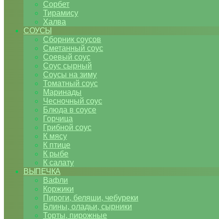
Сорбет
Тирамису
Халва
СОУСЫ
Сборник соусов
Сметанный соус
Соевый соус
Соус сырный
Соусы на зиму
Томатный соус
Маринады
Чесночный соус
Блюда в соусе
Горчица
Грибной соус
К мясу
К птице
К рыбе
К салату
ВЫПЕЧКА
Вафли
Коржики
Пироги, беляши, чебуреки
Блины, оладьи, сырники
Торты, пирожные