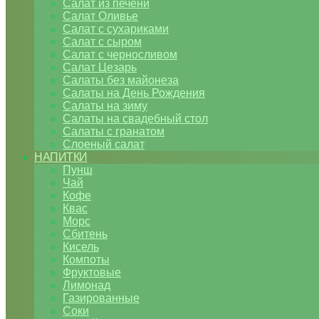
Салат из печени
Салат Оливье
Салат с сухариками
Салат с сыром
Салат с черносливом
Салат Цезарь
Салаты без майонеза
Салаты на День Рождения
Салаты на зиму
Салаты на свадебный стол
Салаты с гранатом
Слоеный салат
НАПИТКИ
Пунш
Чай
Кофе
Квас
Морс
Сбитень
Кисель
Компоты
Фруктовые
Лимонад
Газированные
Соки