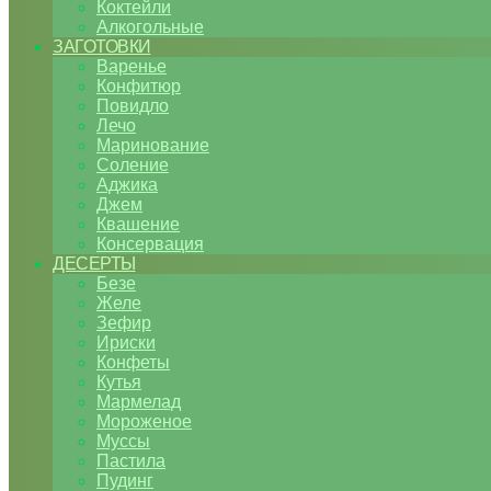
Коктейли
Алкогольные
ЗАГОТОВКИ
Варенье
Конфитюр
Повидло
Лечо
Маринование
Соление
Аджика
Джем
Квашение
Консервация
ДЕСЕРТЫ
Безе
Желе
Зефир
Ириски
Конфеты
Кутья
Мармелад
Мороженое
Муссы
Пастила
Пудинг