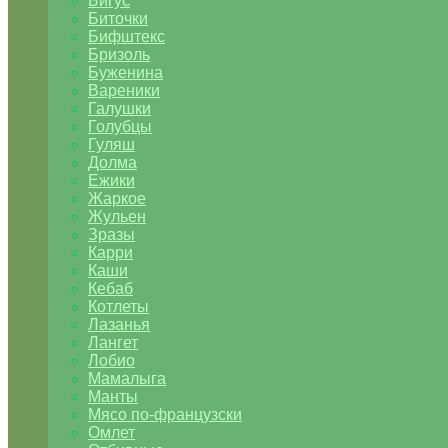
Бигус
Биточки
Бифштекс
Бризоль
Буженина
Вареники
Галушки
Голубцы
Гуляш
Долма
Ежики
Жаркое
Жульен
Зразы
Карри
Каши
Кебаб
Котлеты
Лазанья
Лангет
Лобио
Мамалыга
Манты
Мясо по-французски
Омлет