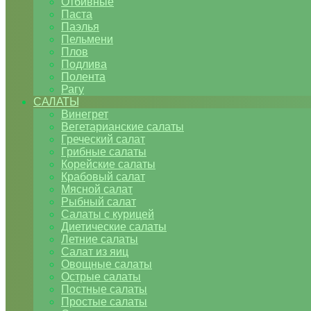
Отбивные
Паста
Паэлья
Пельмени
Плов
Подлива
Полента
Рагу
САЛАТЫ
Винегрет
Вегетарианские салаты
Греческий салат
Грибные салаты
Корейские салаты
Крабовый салат
Мясной салат
Рыбный салат
Салаты с курицей
Диетические салаты
Летние салаты
Салат из яиц
Овощные салаты
Острые салаты
Постные салаты
Простые салаты