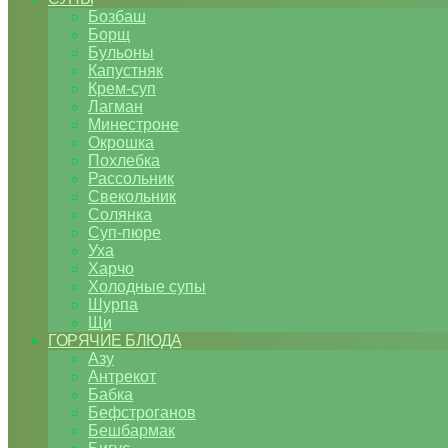
Бозбаш
Борщ
Бульоны
Капустняк
Крем-суп
Лагман
Минестроне
Окрошка
Похлебка
Рассольник
Свекольник
Солянка
Суп-пюре
Уха
Харчо
Холодные супы
Шурпа
Щи
ГОРЯЧИЕ БЛЮДА
Азу
Антрекот
Бабка
Бефстроганов
Бешбармак