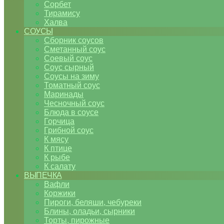
Сорбет
Тирамису
Халва
СОУСЫ
Сборник соусов
Сметанный соус
Соевый соус
Соус сырный
Соусы на зиму
Томатный соус
Маринады
Чесночный соус
Блюда в соусе
Горчица
Грибной соус
К мясу
К птице
К рыбе
К салату
ВЫПЕЧКА
Вафли
Коржики
Пироги, беляши, чебуреки
Блины, оладьи, сырники
Торты, пирожные