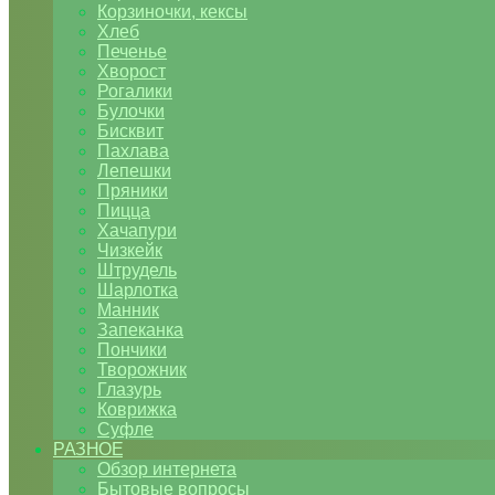
Корзиночки, кексы
Хлеб
Печенье
Хворост
Рогалики
Булочки
Бисквит
Пахлава
Лепешки
Пряники
Пицца
Хачапури
Чизкейк
Штрудель
Шарлотка
Манник
Запеканка
Пончики
Творожник
Глазурь
Коврижка
Суфле
РАЗНОЕ
Обзор интернета
Бытовые вопросы