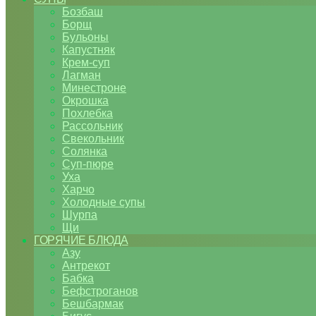
Бозбаш
Борщ
Бульоны
Капустняк
Крем-суп
Лагман
Минестроне
Окрошка
Похлебка
Рассольник
Свекольник
Солянка
Суп-пюре
Уха
Харчо
Холодные супы
Шурпа
Щи
ГОРЯЧИЕ БЛЮДА
Азу
Антрекот
Бабка
Бефстроганов
Бешбармак