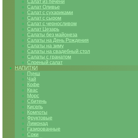
Салат из печени
Салат Оливье
Салат с сухариками
Салат с сыром
Салат с черносливом
Салат Цезарь
Салаты без майонеза
Салаты на День Рождения
Салаты на зиму
Салаты на свадебный стол
Салаты с гранатом
Слоеный салат
НАПИТКИ
Пунш
Чай
Кофе
Квас
Морс
Сбитень
Кисель
Компоты
Фруктовые
Лимонад
Газированные
Соки