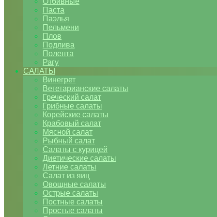
Отбивные
Паста
Паэлья
Пельмени
Плов
Подлива
Полента
Рагу
САЛАТЫ
Винегрет
Вегетарианские салаты
Греческий салат
Грибные салаты
Корейские салаты
Крабовый салат
Мясной салат
Рыбный салат
Салаты с курицей
Диетические салаты
Летние салаты
Салат из яиц
Овощные салаты
Острые салаты
Постные салаты
Простые салаты