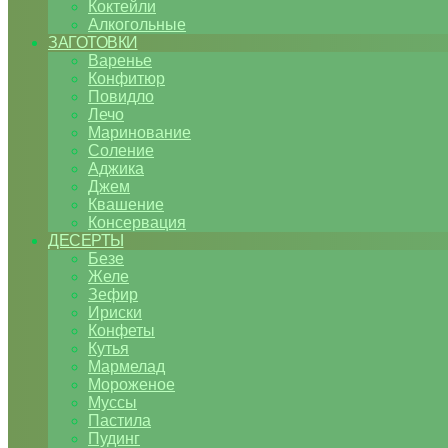
Коктейли
Алкогольные
ЗАГОТОВКИ
Варенье
Конфитюр
Повидло
Лечо
Маринование
Соление
Аджика
Джем
Квашение
Консервация
ДЕСЕРТЫ
Безе
Желе
Зефир
Ириски
Конфеты
Кутья
Мармелад
Мороженое
Муссы
Пастила
Пудинг