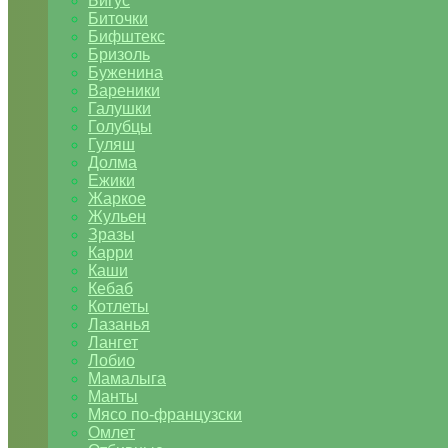
Бигус
Биточки
Бифштекс
Бризоль
Буженина
Вареники
Галушки
Голубцы
Гуляш
Долма
Ежики
Жаркое
Жульен
Зразы
Карри
Каши
Кебаб
Котлеты
Лазанья
Лангет
Лобио
Мамалыга
Манты
Мясо по-французски
Омлет