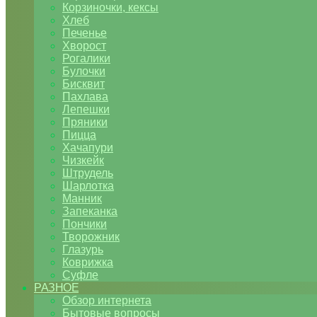
Корзиночки, кексы
Хлеб
Печенье
Хворост
Рогалики
Булочки
Бисквит
Пахлава
Лепешки
Пряники
Пицца
Хачапури
Чизкейк
Штрудель
Шарлотка
Манник
Запеканка
Пончики
Творожник
Глазурь
Коврижка
Суфле
РАЗНОЕ
Обзор интернета
Бытовые вопросы