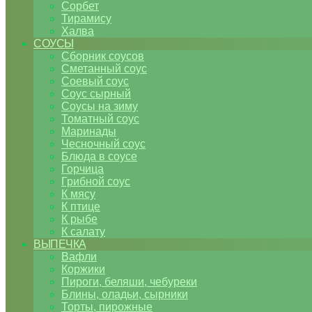
Сорбет
Тирамису
Халва
СОУСЫ
Сборник соусов
Сметанный соус
Соевый соус
Соус сырный
Соусы на зиму
Томатный соус
Маринады
Чесночный соус
Блюда в соусе
Горчица
Грибной соус
К мясу
К птице
К рыбе
К салату
ВЫПЕЧКА
Вафли
Коржики
Пироги, беляши, чебуреки
Блины, оладьи, сырники
Торты, пирожные