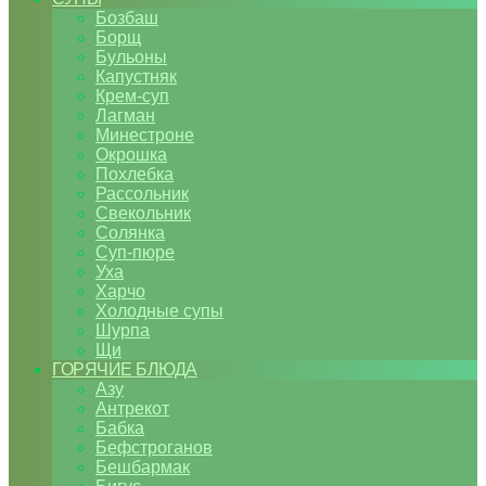
Бозбаш
Борщ
Бульоны
Капустняк
Крем-суп
Лагман
Минестроне
Окрошка
Похлебка
Рассольник
Свекольник
Солянка
Суп-пюре
Уха
Харчо
Холодные супы
Шурпа
Щи
ГОРЯЧИЕ БЛЮДА
Азу
Антрекот
Бабка
Бефстроганов
Бешбармак