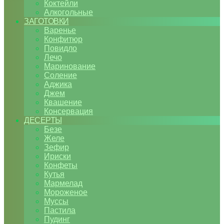
Коктейли
Алкогольные
ЗАГОТОВКИ
Варенье
Конфитюр
Повидло
Лечо
Маринование
Соление
Аджика
Джем
Квашение
Консервация
ДЕСЕРТЫ
Безе
Желе
Зефир
Ириски
Конфеты
Кутья
Мармелад
Мороженое
Муссы
Пастила
Пудинг