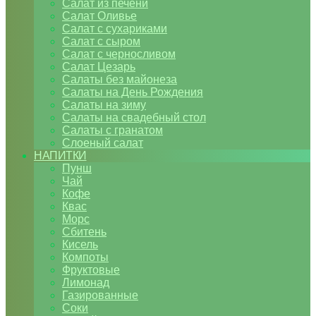
Салат из печени
Салат Оливье
Салат с сухариками
Салат с сыром
Салат с черносливом
Салат Цезарь
Салаты без майонеза
Салаты на День Рождения
Салаты на зиму
Салаты на свадебный стол
Салаты с гранатом
Слоеный салат
НАПИТКИ
Пунш
Чай
Кофе
Квас
Морс
Сбитень
Кисель
Компоты
Фруктовые
Лимонад
Газированные
Соки