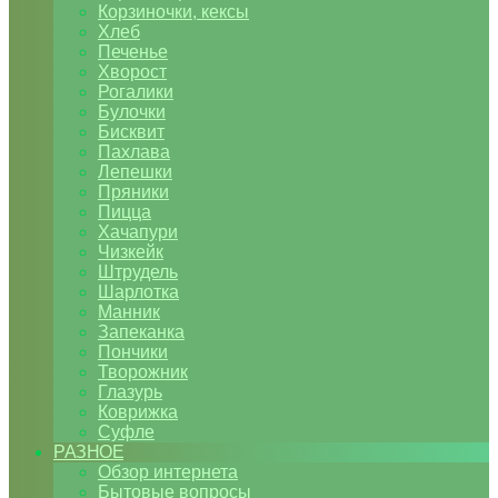
Корзиночки, кексы
Хлеб
Печенье
Хворост
Рогалики
Булочки
Бисквит
Пахлава
Лепешки
Пряники
Пицца
Хачапури
Чизкейк
Штрудель
Шарлотка
Манник
Запеканка
Пончики
Творожник
Глазурь
Коврижка
Суфле
РАЗНОЕ
Обзор интернета
Бытовые вопросы