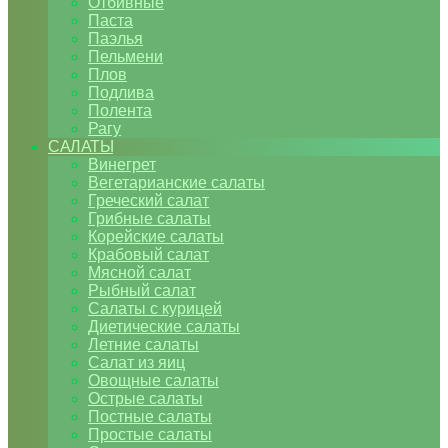
Отбивные
Паста
Паэлья
Пельмени
Плов
Подлива
Полента
Рагу
САЛАТЫ
Винегрет
Вегетарианские салаты
Греческий салат
Грибные салаты
Корейские салаты
Крабовый салат
Мясной салат
Рыбный салат
Салаты с курицей
Диетические салаты
Летние салаты
Салат из яиц
Овощные салаты
Острые салаты
Постные салаты
Простые салаты