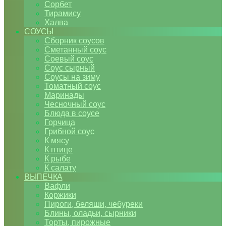
Сорбет
Тирамису
Халва
СОУСЫ
Сборник соусов
Сметанный соус
Соевый соус
Соус сырный
Соусы на зиму
Томатный соус
Маринады
Чесночный соус
Блюда в соусе
Горчица
Грибной соус
К мясу
К птице
К рыбе
К салату
ВЫПЕЧКА
Вафли
Коржики
Пироги, беляши, чебуреки
Блины, оладьи, сырники
Торты, пирожные