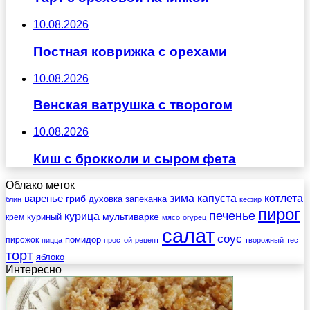
10.08.2026
Постная коврижка с орехами
10.08.2026
Венская ватрушка с творогом
10.08.2026
Киш с брокколи и сыром фета
Облако меток
зима
котлета
варенье
капуста
гриб
духовка
запеканка
блин
кефир
пирог
печенье
курица
мультиварке
куриный
крем
мясо
огурец
салат
соус
помидор
пирожок
пицца
простой
рецепт
творожный
тест
торт
яблоко
Интересно