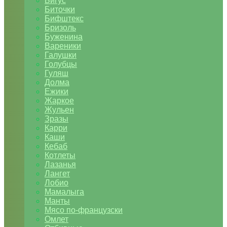
Бигус
Биточки
Бифштекс
Бризоль
Буженина
Вареники
Галушки
Голубцы
Гуляш
Долма
Ежики
Жаркое
Жульен
Зразы
Карри
Каши
Кебаб
Котлеты
Лазанья
Лангет
Лобио
Мамалыга
Манты
Мясо по-французски
Омлет