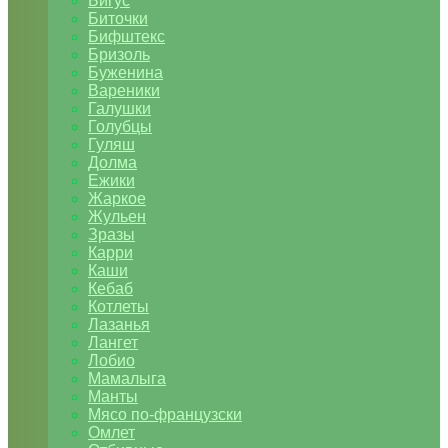
Бигус
Биточки
Бифштекс
Бризоль
Буженина
Вареники
Галушки
Голубцы
Гуляш
Долма
Ежики
Жаркое
Жульен
Зразы
Карри
Каши
Кебаб
Котлеты
Лазанья
Лангет
Лобио
Мамалыга
Манты
Мясо по-французски
Омлет