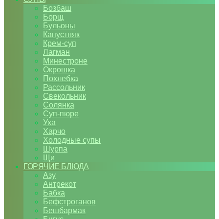
Бозбаш
Борщ
Бульоны
Капустняк
Крем-суп
Лагман
Минестроне
Окрошка
Похлебка
Рассольник
Свекольник
Солянка
Суп-пюре
Уха
Харчо
Холодные супы
Шурпа
Щи
ГОРЯЧИЕ БЛЮДА
Азу
Антрекот
Бабка
Бефстроганов
Бешбармак