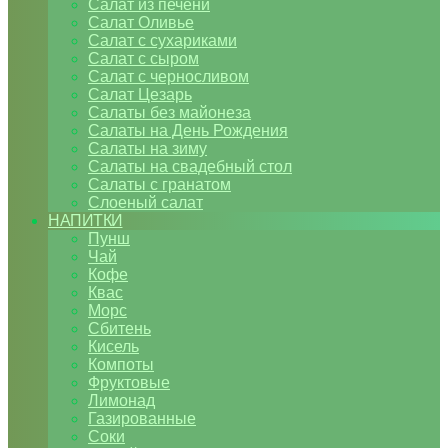
Салат из печени
Салат Оливье
Салат с сухариками
Салат с сыром
Салат с черносливом
Салат Цезарь
Салаты без майонеза
Салаты на День Рождения
Салаты на зиму
Салаты на свадебный стол
Салаты с гранатом
Слоеный салат
НАПИТКИ
Пунш
Чай
Кофе
Квас
Морс
Сбитень
Кисель
Компоты
Фруктовые
Лимонад
Газированные
Соки