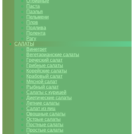
Отбивные
Паста
Паэлья
Пельмени
Плов
Подлива
Полента
Рагу
САЛАТЫ
Винегрет
Вегетарианские салаты
Греческий салат
Грибные салаты
Корейские салаты
Крабовый салат
Мясной салат
Рыбный салат
Салаты с курицей
Диетические салаты
Летние салаты
Салат из яиц
Овощные салаты
Острые салаты
Постные салаты
Простые салаты