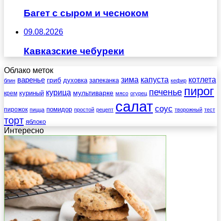
Багет с сыром и чесноком
09.08.2026
Кавказские чебуреки
Облако меток
зима
котлета
варенье
капуста
гриб
духовка
запеканка
блин
кефир
пирог
печенье
курица
мультиварке
куриный
крем
мясо
огурец
салат
соус
помидор
пирожок
пицца
простой
рецепт
творожный
тест
торт
яблоко
Интересно