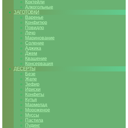
Коктейли
Алкогольные
ЗАГОТОВКИ
Варенье
Конфитюр
Повидло
Лечо
Маринование
Соление
Аджика
Джем
Квашение
Консервация
ДЕСЕРТЫ
Безе
Желе
Зефир
Ириски
Конфеты
Кутья
Мармелад
Мороженое
Муссы
Пастила
Пудинг