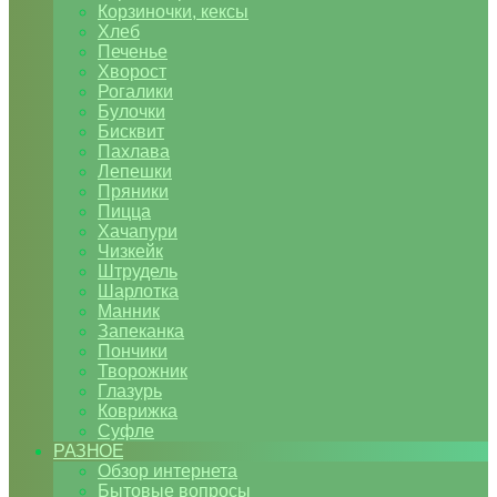
Корзиночки, кексы
Хлеб
Печенье
Хворост
Рогалики
Булочки
Бисквит
Пахлава
Лепешки
Пряники
Пицца
Хачапури
Чизкейк
Штрудель
Шарлотка
Манник
Запеканка
Пончики
Творожник
Глазурь
Коврижка
Суфле
РАЗНОЕ
Обзор интернета
Бытовые вопросы