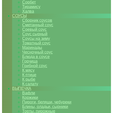
Сорбет
Тирамису
Халва
СОУСЫ
Сборник соусов
Сметанный соус
Соевый соус
Соус сырный
Соусы на зиму
Томатный соус
Маринады
Чесночный соус
Блюда в соусе
Горчица
Грибной соус
К мясу
К птице
К рыбе
К салату
ВЫПЕЧКА
Вафли
Коржики
Пироги, беляши, чебуреки
Блины, оладьи, сырники
Торты, пирожные