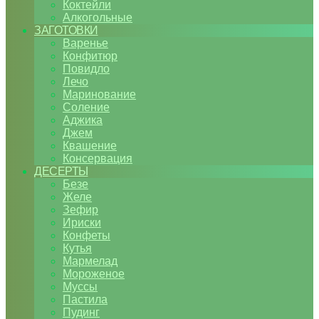
Коктейли
Алкогольные
ЗАГОТОВКИ
Варенье
Конфитюр
Повидло
Лечо
Маринование
Соление
Аджика
Джем
Квашение
Консервация
ДЕСЕРТЫ
Безе
Желе
Зефир
Ириски
Конфеты
Кутья
Мармелад
Мороженое
Муссы
Пастила
Пудинг