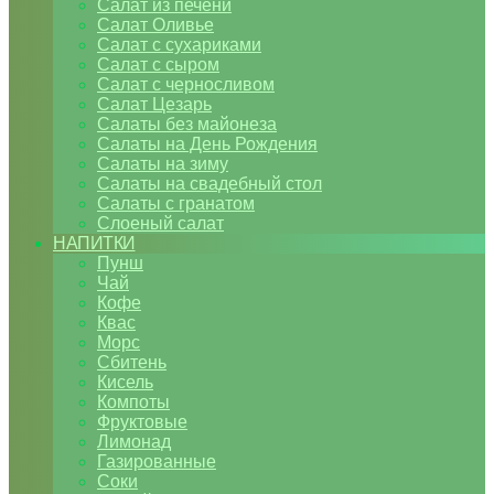
Салат из печени
Салат Оливье
Салат с сухариками
Салат с сыром
Салат с черносливом
Салат Цезарь
Салаты без майонеза
Салаты на День Рождения
Салаты на зиму
Салаты на свадебный стол
Салаты с гранатом
Слоеный салат
НАПИТКИ
Пунш
Чай
Кофе
Квас
Морс
Сбитень
Кисель
Компоты
Фруктовые
Лимонад
Газированные
Соки