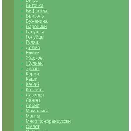
Бигус
Биточки
Бифштекс
Бризоль
Буженина
Вареники
Галушки
Голубцы
Гуляш
Долма
Ежики
Жаркое
Жульен
Зразы
Карри
Каши
Кебаб
Котлеты
Лазанья
Лангет
Лобио
Мамалыга
Манты
Мясо по-французски
Омлет