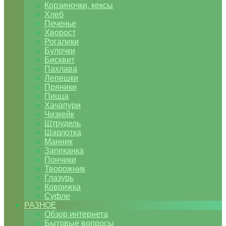
Корзиночки, кексы
Хлеб
Печенье
Хворост
Рогалики
Булочки
Бисквит
Пахлава
Лепешки
Пряники
Пицца
Хачапури
Чизкейк
Штрудель
Шарлотка
Манник
Запеканка
Пончики
Творожник
Глазурь
Коврижка
Суфле
РАЗНОЕ
Обзор интернета
Бытовые вопросы