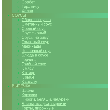
Сорбет
Тирамису
Халва
СОУСЫ
Сборник соусов
Сметанный соус
Соевый соус
Соус сырный
Соусы на зиму
Томатный соус
Маринады
Чесночный соус
Блюда в соусе
Горчица
Грибной соус
К мясу
К птице
К рыбе
К салату
ВЫПЕЧКА
Вафли
Коржики
Пироги, беляши, чебуреки
Блины, оладьи, сырники
Торты, пирожные