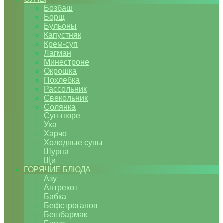
Бозбаш
Борщ
Бульоны
Капустняк
Крем-суп
Лагман
Минестроне
Окрошка
Похлебка
Рассольник
Свекольник
Солянка
Суп-пюре
Уха
Харчо
Холодные супы
Шурпа
Щи
ГОРЯЧИЕ БЛЮДА
Азу
Антрекот
Бабка
Бефстроганов
Бешбармак