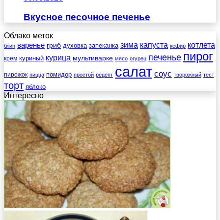
Вкусное песочное печенье
Облако меток
зима
котлета
варенье
капуста
гриб
духовка
запеканка
блин
кефир
пирог
печенье
курица
мультиварке
куриный
крем
мясо
огурец
салат
соус
помидор
пирожок
пицца
простой
рецепт
творожный
тест
торт
яблоко
Интересно