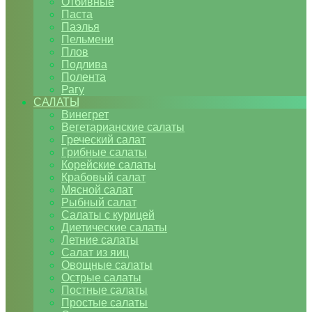
Отбивные
Паста
Паэлья
Пельмени
Плов
Подлива
Полента
Рагу
САЛАТЫ
Винегрет
Вегетарианские салаты
Греческий салат
Грибные салаты
Корейские салаты
Крабовый салат
Мясной салат
Рыбный салат
Салаты с курицей
Диетические салаты
Летние салаты
Салат из яиц
Овощные салаты
Острые салаты
Постные салаты
Простые салаты