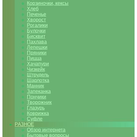
Корзиночки, кексы
Хлеб
Печенье
Хворост
Рогалики
Булочки
Бисквит
Пахлава
Лепешки
Пряники
Пицца
Хачапури
Чизкейк
Штрудель
Шарлотка
Манник
Запеканка
Пончики
Творожник
Глазурь
Коврижка
Суфле
РАЗНОЕ
Обзор интернета
Бытовые вопросы