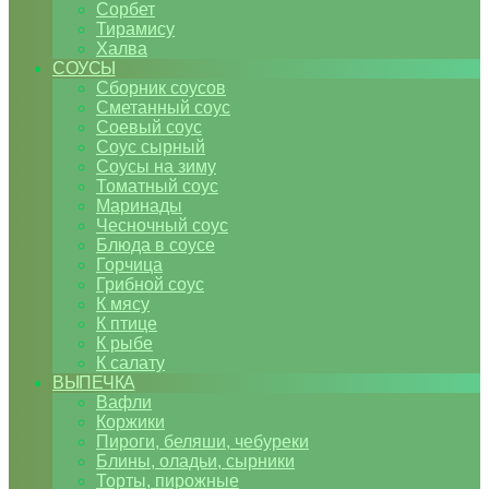
Сорбет
Тирамису
Халва
СОУСЫ
Сборник соусов
Сметанный соус
Соевый соус
Соус сырный
Соусы на зиму
Томатный соус
Маринады
Чесночный соус
Блюда в соусе
Горчица
Грибной соус
К мясу
К птице
К рыбе
К салату
ВЫПЕЧКА
Вафли
Коржики
Пироги, беляши, чебуреки
Блины, оладьи, сырники
Торты, пирожные