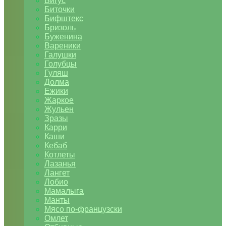
Бигус
Биточки
Бифштекс
Бризоль
Буженина
Вареники
Галушки
Голубцы
Гуляш
Долма
Ежики
Жаркое
Жульен
Зразы
Карри
Каши
Кебаб
Котлеты
Лазанья
Лангет
Лобио
Мамалыга
Манты
Мясо по-французски
Омлет