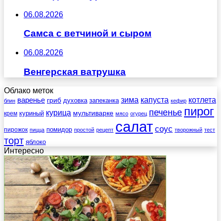
06.08.2026
Самса с ветчиной и сыром
06.08.2026
Венгерская ватрушка
Облако меток
зима
котлета
варенье
капуста
гриб
духовка
запеканка
блин
кефир
пирог
печенье
курица
мультиварке
куриный
крем
мясо
огурец
салат
соус
помидор
пирожок
пицца
простой
рецепт
творожный
тест
торт
яблоко
Интересно