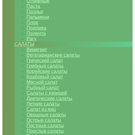
Отбивные
Паста
Паэлья
Пельмени
Плов
Подлива
Полента
Рагу
САЛАТЫ
Винегрет
Вегетарианские салаты
Греческий салат
Грибные салаты
Корейские салаты
Крабовый салат
Мясной салат
Рыбный салат
Салаты с курицей
Диетические салаты
Летние салаты
Салат из яиц
Овощные салаты
Острые салаты
Постные салаты
Простые салаты