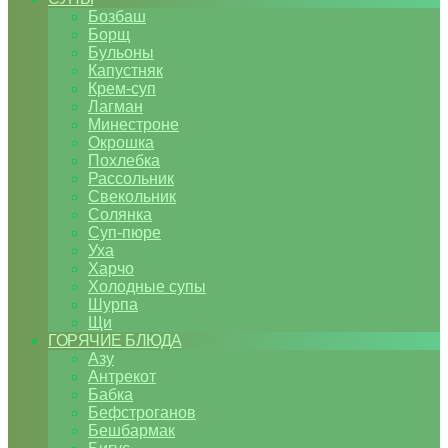
Бозбаш
Борщ
Бульоны
Капустняк
Крем-суп
Лагман
Минестроне
Окрошка
Похлебка
Рассольник
Свекольник
Солянка
Суп-пюре
Уха
Харчо
Холодные супы
Шурпа
Щи
ГОРЯЧИЕ БЛЮДА
Азу
Антрекот
Бабка
Бефстроганов
Бешбармак