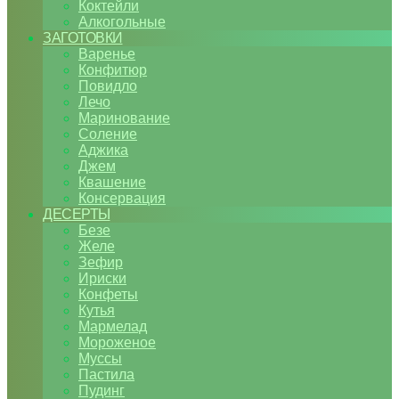
Коктейли
Алкогольные
ЗАГОТОВКИ
Варенье
Конфитюр
Повидло
Лечо
Маринование
Соление
Аджика
Джем
Квашение
Консервация
ДЕСЕРТЫ
Безе
Желе
Зефир
Ириски
Конфеты
Кутья
Мармелад
Мороженое
Муссы
Пастила
Пудинг