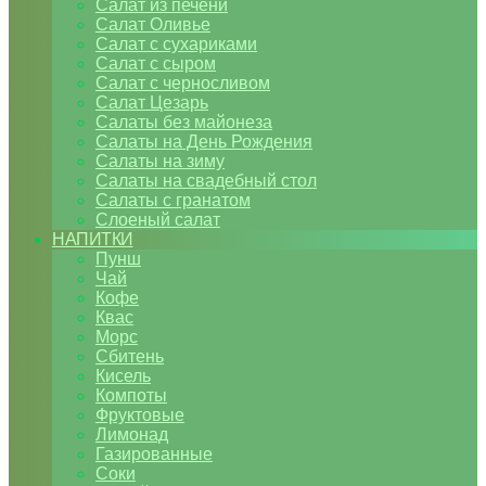
Салат из печени
Салат Оливье
Салат с сухариками
Салат с сыром
Салат с черносливом
Салат Цезарь
Салаты без майонеза
Салаты на День Рождения
Салаты на зиму
Салаты на свадебный стол
Салаты с гранатом
Слоеный салат
НАПИТКИ
Пунш
Чай
Кофе
Квас
Морс
Сбитень
Кисель
Компоты
Фруктовые
Лимонад
Газированные
Соки