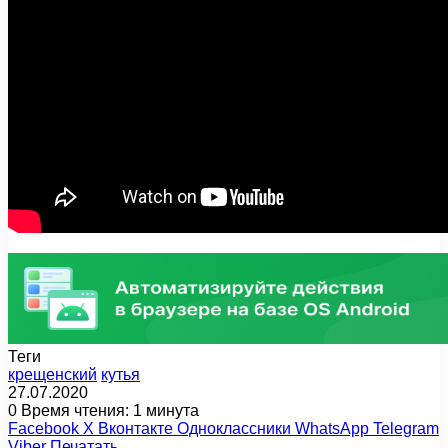
Теги
крещенский
кутья
27.07.2020
0
Время чтения: 1 минута
Facebook
X
Вконтакте
Одноклассники
WhatsApp
Telegram
Viber
Печатать