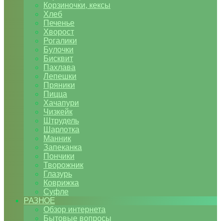
Корзиночки, кексы
Хлеб
Печенье
Хворост
Рогалики
Булочки
Бисквит
Пахлава
Лепешки
Пряники
Пицца
Хачапури
Чизкейк
Штрудель
Шарлотка
Манник
Запеканка
Пончики
Творожник
Глазурь
Коврижка
Суфле
РАЗНОЕ
Обзор интернета
Бытовые вопросы