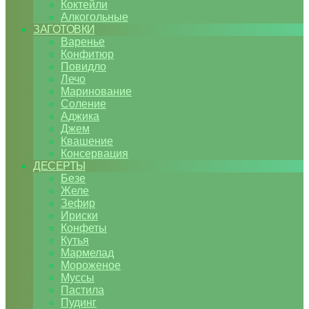
Коктейли
Алкогольные
ЗАГОТОВКИ
Варенье
Конфитюр
Повидло
Лечо
Маринование
Соление
Аджика
Джем
Квашение
Консервация
ДЕСЕРТЫ
Безе
Желе
Зефир
Ириски
Конфеты
Кутья
Мармелад
Мороженое
Муссы
Пастила
Пудинг