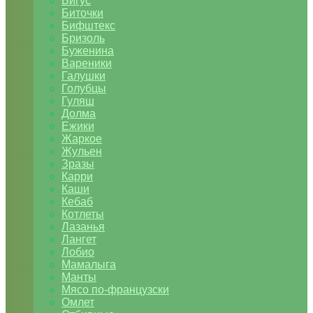
Бигус
Биточки
Бифштекс
Бризоль
Буженина
Вареники
Галушки
Голубцы
Гуляш
Долма
Ежики
Жаркое
Жульен
Зразы
Карри
Каши
Кебаб
Котлеты
Лазанья
Лангет
Лобио
Мамалыга
Манты
Мясо по-французски
Омлет