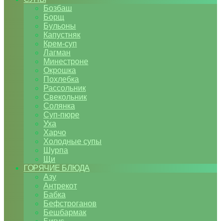
Бозбаш
Борщ
Бульоны
Капустняк
Крем-суп
Лагман
Минестроне
Окрошка
Похлебка
Рассольник
Свекольник
Солянка
Суп-пюре
Уха
Харчо
Холодные супы
Шурпа
Щи
ГОРЯЧИЕ БЛЮДА
Азу
Антрекот
Бабка
Бефстроганов
Бешбармак