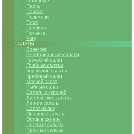
Отбивные
Паста
Паэлья
Пельмени
Плов
Подлива
Полента
Рагу
САЛАТЫ
Винегрет
Вегетарианские салаты
Греческий салат
Грибные салаты
Корейские салаты
Крабовый салат
Мясной салат
Рыбный салат
Салаты с курицей
Диетические салаты
Летние салаты
Салат из яиц
Овощные салаты
Острые салаты
Постные салаты
Простые салаты