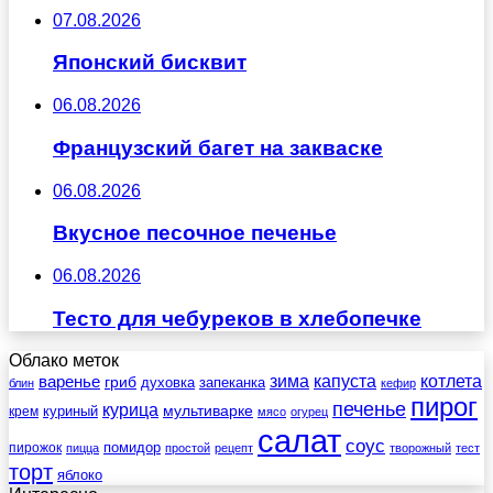
07.08.2026
Японский бисквит
06.08.2026
Французский багет на закваске
06.08.2026
Вкусное песочное печенье
06.08.2026
Тесто для чебуреков в хлебопечке
Облако меток
зима
котлета
варенье
капуста
гриб
духовка
запеканка
блин
кефир
пирог
печенье
курица
мультиварке
куриный
крем
мясо
огурец
салат
соус
помидор
пирожок
пицца
простой
рецепт
творожный
тест
торт
яблоко