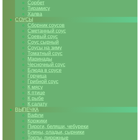
Сорбет
Тирамису
Халва
СОУСЫ
Сборник соусов
Сметанный соус
Соевый соус
Соус сырный
Соусы на зиму
Томатный соус
Маринады
Чесночный соус
Блюда в соусе
Горчица
Грибной соус
К мясу
К птице
К рыбе
К салату
ВЫПЕЧКА
Вафли
Коржики
Пироги, беляши, чебуреки
Блины, оладьи, сырники
Торты, пирожные