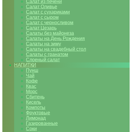
Салат из печени
Салат Оливье
Салат с сухариками
Салат с сыром
Салат с черносливом
Салат Цезарь
Салаты без майонеза
Салаты на День Рождения
Салаты на зиму
Салаты на свадебный стол
Салаты с гранатом
Слоеный салат
НАПИТКИ
Пунш
Чай
Кофе
Квас
Морс
Сбитень
Кисель
Компоты
Фруктовые
Лимонад
Газированные
Соки