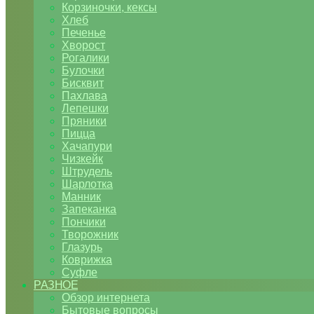
Корзиночки, кексы
Хлеб
Печенье
Хворост
Рогалики
Булочки
Бисквит
Пахлава
Лепешки
Пряники
Пицца
Хачапури
Чизкейк
Штрудель
Шарлотка
Манник
Запеканка
Пончики
Творожник
Глазурь
Коврижка
Суфле
РАЗНОЕ
Обзор интернета
Бытовые вопросы