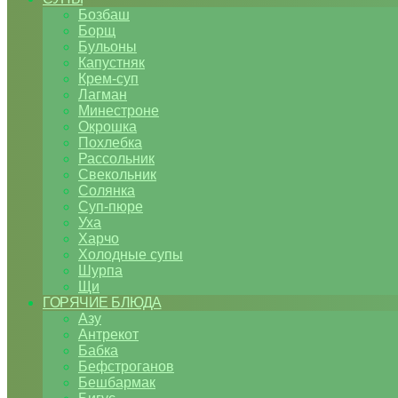
Бозбаш
Борщ
Бульоны
Капустняк
Крем-суп
Лагман
Минестроне
Окрошка
Похлебка
Рассольник
Свекольник
Солянка
Суп-пюре
Уха
Харчо
Холодные супы
Шурпа
Щи
ГОРЯЧИЕ БЛЮДА
Азу
Антрекот
Бабка
Бефстроганов
Бешбармак