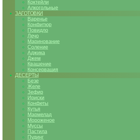
Коктейли
Алкогольные
ЗАГОТОВКИ
Варенье
Конфитюр
Повидло
Лечо
Маринование
Соление
Аджика
Джем
Квашение
Консервация
ДЕСЕРТЫ
Безе
Желе
Зефир
Ириски
Конфеты
Кутья
Мармелад
Мороженое
Муссы
Пастила
Пудинг