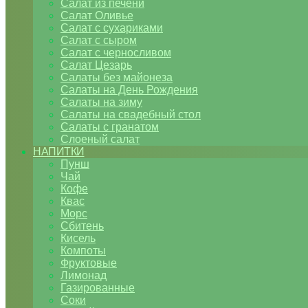
Салат из печени
Салат Оливье
Салат с сухариками
Салат с сыром
Салат с черносливом
Салат Цезарь
Салаты без майонеза
Салаты на День Рождения
Салаты на зиму
Салаты на свадебный стол
Салаты с гранатом
Слоеный салат
НАПИТКИ
Пунш
Чай
Кофе
Квас
Морс
Сбитень
Кисель
Компоты
Фруктовые
Лимонад
Газированные
Соки