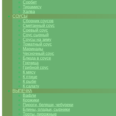
Сорбет
Тирамису
Халва
СОУСЫ
Сборник соусов
Сметанный соус
Соевый соус
Соус сырный
Соусы на зиму
Томатный соус
Маринады
Чесночный соус
Блюда в соусе
Горчица
Грибной соус
К мясу
К птице
К рыбе
К салату
ВЫПЕЧКА
Вафли
Коржики
Пироги, беляши, чебуреки
Блины, оладьи, сырники
Торты, пирожные