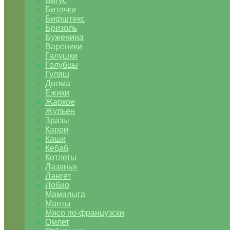
Бигус
Биточки
Бифштекс
Бризоль
Буженина
Вареники
Галушки
Голубцы
Гуляш
Долма
Ежики
Жаркое
Жульен
Зразы
Карри
Каши
Кебаб
Котлеты
Лазанья
Лангет
Лобио
Мамалыга
Манты
Мясо по-французски
Омлет