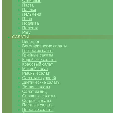
Отбивные
Паста
Паэлья
Пельмени
Плов
Подлива
Полента
Рагу
САЛАТЫ
Винегрет
Вегетарианские салаты
Греческий салат
Грибные салаты
Корейские салаты
Крабовый салат
Мясной салат
Рыбный салат
Салаты с курицей
Диетические салаты
Летние салаты
Салат из яиц
Овощные салаты
Острые салаты
Постные салаты
Простые салаты