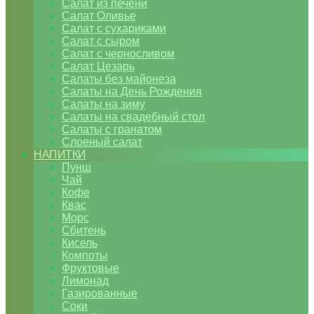
Салат из печени
Салат Оливье
Салат с сухариками
Салат с сыром
Салат с черносливом
Салат Цезарь
Салаты без майонеза
Салаты на День Рождения
Салаты на зиму
Салаты на свадебный стол
Салаты с гранатом
Слоеный салат
НАПИТКИ
Пунш
Чай
Кофе
Квас
Морс
Сбитень
Кисель
Компоты
Фруктовые
Лимонад
Газированные
Соки