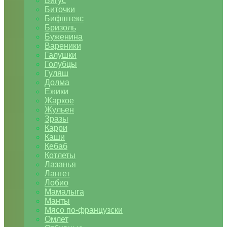
Бигус
Биточки
Бифштекс
Бризоль
Буженина
Вареники
Галушки
Голубцы
Гуляш
Долма
Ежики
Жаркое
Жульен
Зразы
Карри
Каши
Кебаб
Котлеты
Лазанья
Лангет
Лобио
Мамалыга
Манты
Мясо по-французски
Омлет