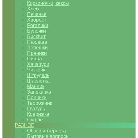
Корзиночки, кексы
Хлеб
Печенье
Хворост
Рогалики
Булочки
Бисквит
Пахлава
Лепешки
Пряники
Пицца
Хачапури
Чизкейк
Штрудель
Шарлотка
Манник
Запеканка
Пончики
Творожник
Глазурь
Коврижка
Суфле
РАЗНОЕ
Обзор интернета
Бытовые вопросы