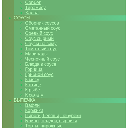
Сорбет
Тирамису
Халва
СОУСЫ
Сборник соусов
Сметанный соус
Соевый соус
Соус сырный
Соусы на зиму
Томатный соус
Маринады
Чесночный соус
Блюда в соусе
Горчица
Грибной соус
К мясу
К птице
К рыбе
К салату
ВЫПЕЧКА
Вафли
Коржики
Пироги, беляши, чебуреки
Блины, оладьи, сырники
Торты, пирожные