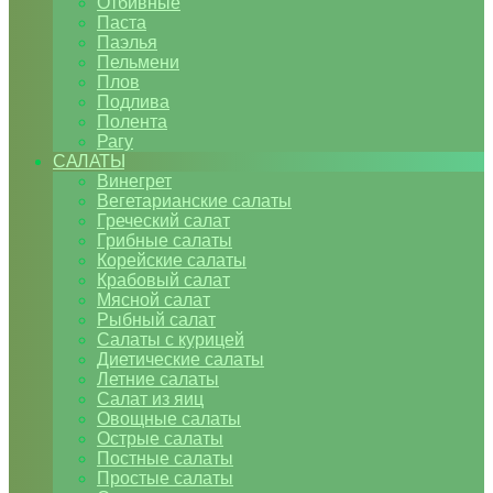
Отбивные
Паста
Паэлья
Пельмени
Плов
Подлива
Полента
Рагу
САЛАТЫ
Винегрет
Вегетарианские салаты
Греческий салат
Грибные салаты
Корейские салаты
Крабовый салат
Мясной салат
Рыбный салат
Салаты с курицей
Диетические салаты
Летние салаты
Салат из яиц
Овощные салаты
Острые салаты
Постные салаты
Простые салаты