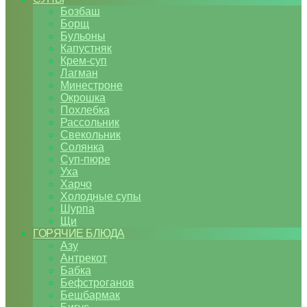
Бозбаш
Борщ
Бульоны
Капустняк
Крем-суп
Лагман
Минестроне
Окрошка
Похлебка
Рассольник
Свекольник
Солянка
Суп-пюре
Уха
Харчо
Холодные супы
Шурпа
Щи
ГОРЯЧИЕ БЛЮДА
Азу
Антрекот
Бабка
Бефстроганов
Бешбармак