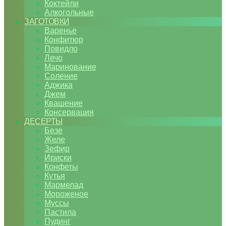
Коктейли
Алкогольные
ЗАГОТОВКИ
Варенье
Конфитюр
Повидло
Лечо
Маринование
Соление
Аджика
Джем
Квашение
Консервация
ДЕСЕРТЫ
Безе
Желе
Зефир
Ириски
Конфеты
Кутья
Мармелад
Мороженое
Муссы
Пастила
Пудинг