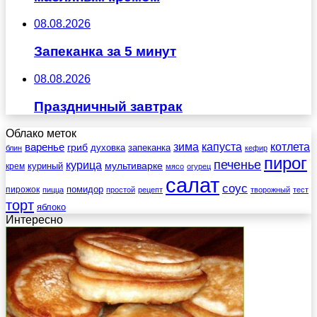
08.08.2026
Запеканка за 5 минут
08.08.2026
Праздничный завтрак
Облако меток
зима
котлета
варенье
капуста
гриб
духовка
запеканка
блин
кефир
пирог
печенье
курица
мультиварке
куриный
крем
мясо
огурец
салат
соус
помидор
пирожок
пицца
простой
рецепт
творожный
тест
торт
яблоко
Интересно