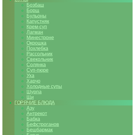
Бозбаш
Борщ
Бульоны
Капустняк
Крем-суп
Лагман
Минестроне
Окрошка
Похлебка
Рассольник
Свекольник
Солянка
Суп-пюре
Уха
Харчо
Холодные супы
Шурпа
Щи
ГОРЯЧИЕ БЛЮДА
Азу
Антрекот
Бабка
Бефстроганов
Бешбармак