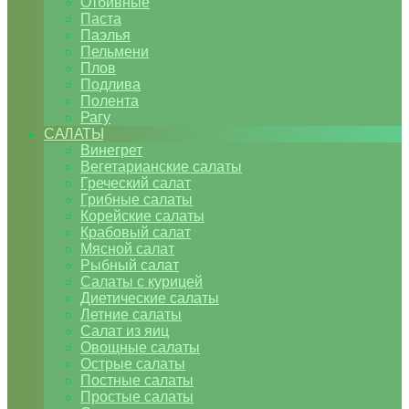
Отбивные
Паста
Паэлья
Пельмени
Плов
Подлива
Полента
Рагу
САЛАТЫ
Винегрет
Вегетарианские салаты
Греческий салат
Грибные салаты
Корейские салаты
Крабовый салат
Мясной салат
Рыбный салат
Салаты с курицей
Диетические салаты
Летние салаты
Салат из яиц
Овощные салаты
Острые салаты
Постные салаты
Простые салаты