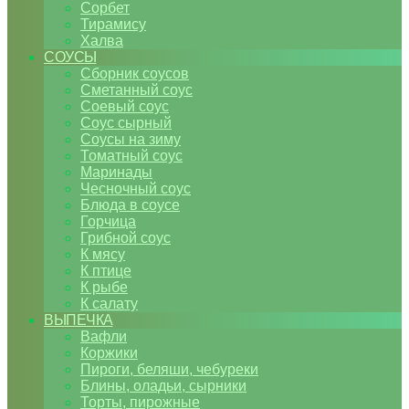
Сорбет
Тирамису
Халва
СОУСЫ
Сборник соусов
Сметанный соус
Соевый соус
Соус сырный
Соусы на зиму
Томатный соус
Маринады
Чесночный соус
Блюда в соусе
Горчица
Грибной соус
К мясу
К птице
К рыбе
К салату
ВЫПЕЧКА
Вафли
Коржики
Пироги, беляши, чебуреки
Блины, оладьи, сырники
Торты, пирожные