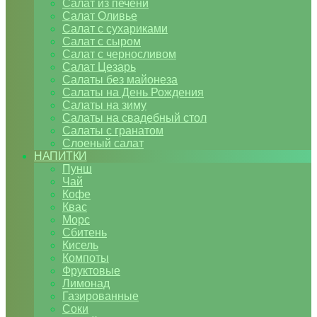
Салат из печени
Салат Оливье
Салат с сухариками
Салат с сыром
Салат с черносливом
Салат Цезарь
Салаты без майонеза
Салаты на День Рождения
Салаты на зиму
Салаты на свадебный стол
Салаты с гранатом
Слоеный салат
НАПИТКИ
Пунш
Чай
Кофе
Квас
Морс
Сбитень
Кисель
Компоты
Фруктовые
Лимонад
Газированные
Соки