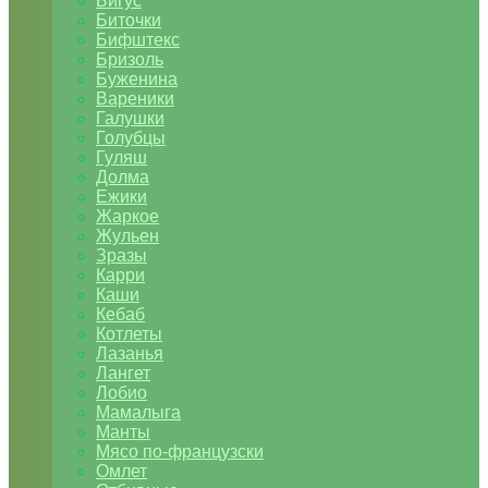
Бигус
Биточки
Бифштекс
Бризоль
Буженина
Вареники
Галушки
Голубцы
Гуляш
Долма
Ежики
Жаркое
Жульен
Зразы
Карри
Каши
Кебаб
Котлеты
Лазанья
Лангет
Лобио
Мамалыга
Манты
Мясо по-французски
Омлет