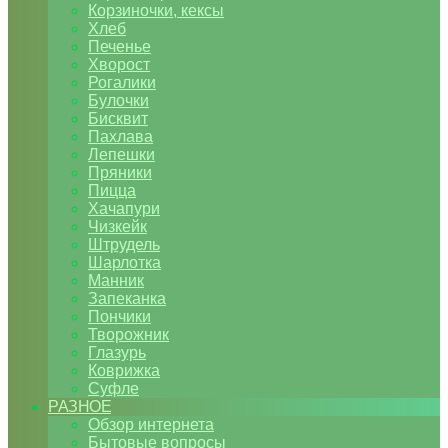
Корзиночки, кексы
Хлеб
Печенье
Хворост
Рогалики
Булочки
Бисквит
Пахлава
Лепешки
Пряники
Пицца
Хачапури
Чизкейк
Штрудель
Шарлотка
Манник
Запеканка
Пончики
Творожник
Глазурь
Коврижка
Суфле
РАЗНОЕ
Обзор интернета
Бытовые вопросы