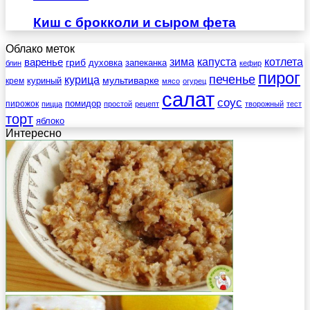
Киш с брокколи и сыром фета
Облако меток
зима
котлета
варенье
капуста
гриб
духовка
запеканка
блин
кефир
пирог
печенье
курица
мультиварке
куриный
крем
мясо
огурец
салат
соус
помидор
пирожок
пицца
простой
рецепт
творожный
тест
торт
яблоко
Интересно