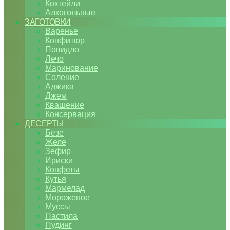
Коктейли
Алкогольные
ЗАГОТОВКИ
Варенье
Конфитюр
Повидло
Лечо
Маринование
Соление
Аджика
Джем
Квашение
Консервация
ДЕСЕРТЫ
Безе
Желе
Зефир
Ириски
Конфеты
Кутья
Мармелад
Мороженое
Муссы
Пастила
Пудинг