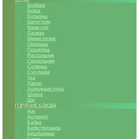
Бозбаш
Борщ
Бульоны
Капустняк
Крем-суп
Лагман
Минестроне
Окрошка
Похлебка
Рассольник
Свекольник
Солянка
Суп-пюре
Уха
Харчо
Холодные супы
Шурпа
Щи
ГОРЯЧИЕ БЛЮДА
Азу
Антрекот
Бабка
Бефстроганов
Бешбармак