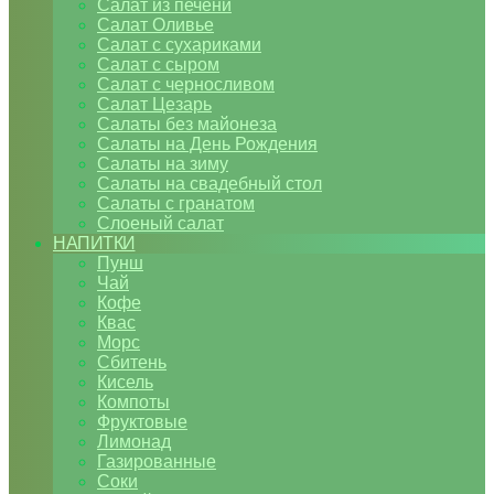
Салат из печени
Салат Оливье
Салат с сухариками
Салат с сыром
Салат с черносливом
Салат Цезарь
Салаты без майонеза
Салаты на День Рождения
Салаты на зиму
Салаты на свадебный стол
Салаты с гранатом
Слоеный салат
НАПИТКИ
Пунш
Чай
Кофе
Квас
Морс
Сбитень
Кисель
Компоты
Фруктовые
Лимонад
Газированные
Соки