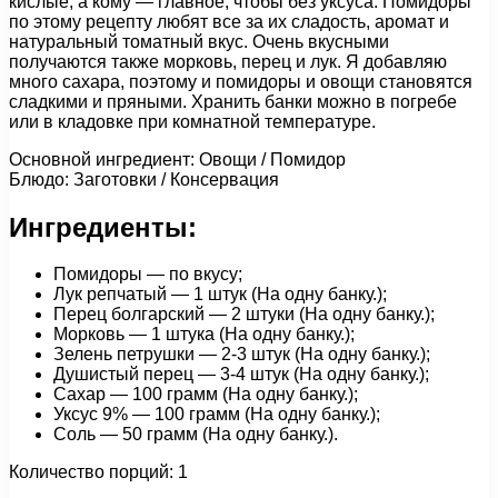
кислые, а кому — главное, чтобы без уксуса. Помидоры
по этому рецепту любят все за их сладость, аромат и
натуральный томатный вкус. Очень вкусными
получаются также морковь, перец и лук. Я добавляю
много сахара, поэтому и помидоры и овощи становятся
сладкими и пряными. Хранить банки можно в погребе
или в кладовке при комнатной температуре.
Основной ингредиент: Овощи / Помидор
Блюдо: Заготовки / Консервация
Ингредиенты:
Помидоры — по вкусу;
Лук репчатый — 1 штук (На одну банку.);
Перец болгарский — 2 штуки (На одну банку.);
Морковь — 1 штука (На одну банку.);
Зелень петрушки — 2-3 штук (На одну банку.);
Душистый перец — 3-4 штук (На одну банку.);
Сахар — 100 грамм (На одну банку.);
Уксус 9% — 100 грамм (На одну банку.);
Соль — 50 грамм (На одну банку.).
Количество порций: 1