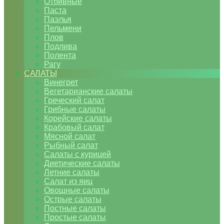
Отбивные
Паста
Паэлья
Пельмени
Плов
Подлива
Полента
Рагу
САЛАТЫ
Винегрет
Вегетарианские салаты
Греческий салат
Грибные салаты
Корейские салаты
Крабовый салат
Мясной салат
Рыбный салат
Салаты с курицей
Диетические салаты
Летние салаты
Салат из яиц
Овощные салаты
Острые салаты
Постные салаты
Простые салаты