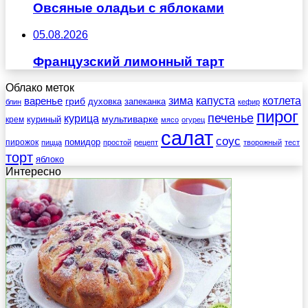
Овсяные оладьи с яблоками
05.08.2026
Французский лимонный тарт
Облако меток
зима
котлета
варенье
капуста
гриб
духовка
запеканка
блин
кефир
пирог
печенье
курица
мультиварке
куриный
крем
мясо
огурец
салат
соус
помидор
пирожок
пицца
простой
рецепт
творожный
тест
торт
яблоко
Интересно