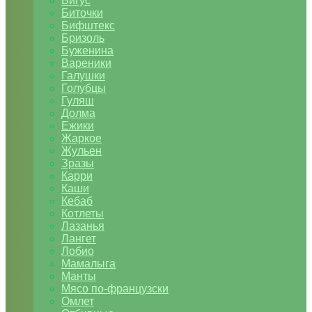
Бигус
Биточки
Бифштекс
Бризоль
Буженина
Вареники
Галушки
Голубцы
Гуляш
Долма
Ежики
Жаркое
Жульен
Зразы
Карри
Каши
Кебаб
Котлеты
Лазанья
Лангет
Лобио
Мамалыга
Манты
Мясо по-французски
Омлет