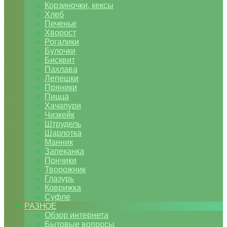
Корзиночки, кексы
Хлеб
Печенье
Хворост
Рогалики
Булочки
Бисквит
Пахлава
Лепешки
Пряники
Пицца
Хачапури
Чизкейк
Штрудель
Шарлотка
Манник
Запеканка
Пончики
Творожник
Глазурь
Коврижка
Суфле
РАЗНОЕ
Обзор интернета
Бытовые вопросы