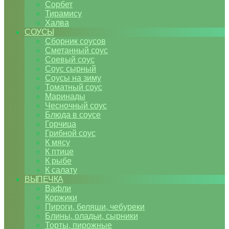
Сорбет
Тирамису
Халва
СОУСЫ
Сборник соусов
Сметанный соус
Соевый соус
Соус сырный
Соусы на зиму
Томатный соус
Маринады
Чесночный соус
Блюда в соусе
Горчица
Грибной соус
К мясу
К птице
К рыбе
К салату
ВЫПЕЧКА
Вафли
Коржики
Пироги, беляши, чебуреки
Блины, оладьи, сырники
Торты, пирожные