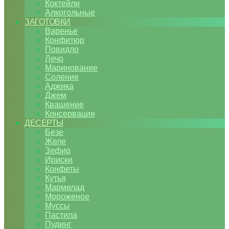
Коктейли
Алкогольные
ЗАГОТОВКИ
Варенье
Конфитюр
Повидло
Лечо
Маринование
Соление
Аджика
Джем
Квашение
Консервация
ДЕСЕРТЫ
Безе
Желе
Зефир
Ириски
Конфеты
Кутья
Мармелад
Мороженое
Муссы
Пастила
Пудинг