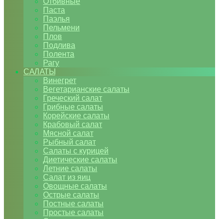
Отбивные
Паста
Паэлья
Пельмени
Плов
Подлива
Полента
Рагу
САЛАТЫ
Винегрет
Вегетарианские салаты
Греческий салат
Грибные салаты
Корейские салаты
Крабовый салат
Мясной салат
Рыбный салат
Салаты с курицей
Диетические салаты
Летние салаты
Салат из яиц
Овощные салаты
Острые салаты
Постные салаты
Простые салаты