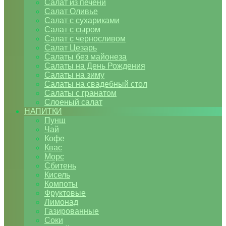
Салат из печени
Салат Оливье
Салат с сухариками
Салат с сыром
Салат с черносливом
Салат Цезарь
Салаты без майонеза
Салаты на День Рождения
Салаты на зиму
Салаты на свадебный стол
Салаты с гранатом
Слоеный салат
НАПИТКИ
Пунш
Чай
Кофе
Квас
Морс
Сбитень
Кисель
Компоты
Фруктовые
Лимонад
Газированные
Соки