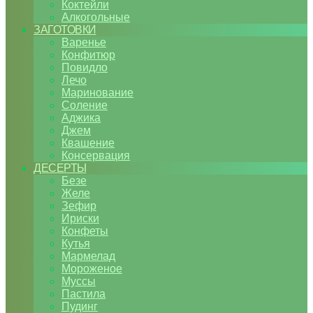
Коктейли
Алкогольные
ЗАГОТОВКИ
Варенье
Конфитюр
Повидло
Лечо
Маринование
Соление
Аджика
Джем
Квашение
Консервация
ДЕСЕРТЫ
Безе
Желе
Зефир
Ириски
Конфеты
Кутья
Мармелад
Мороженое
Муссы
Пастила
Пудинг