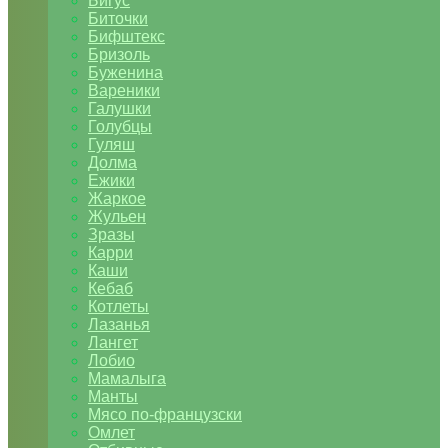
Бигус
Биточки
Бифштекс
Бризоль
Буженина
Вареники
Галушки
Голубцы
Гуляш
Долма
Ежики
Жаркое
Жульен
Зразы
Карри
Каши
Кебаб
Котлеты
Лазанья
Лангет
Лобио
Мамалыга
Манты
Мясо по-французски
Омлет