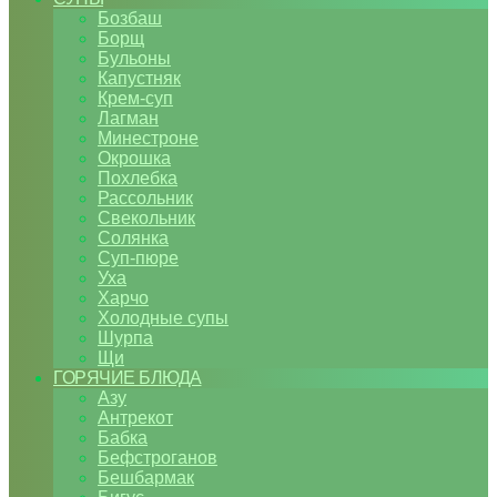
Бозбаш
Борщ
Бульоны
Капустняк
Крем-суп
Лагман
Минестроне
Окрошка
Похлебка
Рассольник
Свекольник
Солянка
Суп-пюре
Уха
Харчо
Холодные супы
Шурпа
Щи
ГОРЯЧИЕ БЛЮДА
Азу
Антрекот
Бабка
Бефстроганов
Бешбармак