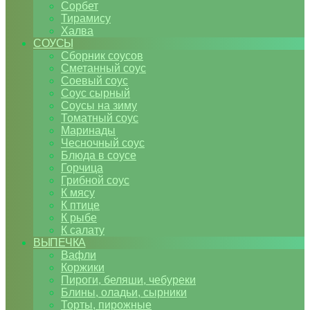
Сорбет
Тирамису
Халва
СОУСЫ
Сборник соусов
Сметанный соус
Соевый соус
Соус сырный
Соусы на зиму
Томатный соус
Маринады
Чесночный соус
Блюда в соусе
Горчица
Грибной соус
К мясу
К птице
К рыбе
К салату
ВЫПЕЧКА
Вафли
Коржики
Пироги, беляши, чебуреки
Блины, оладьи, сырники
Торты, пирожные