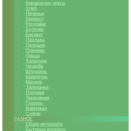
Корзиночки, кексы
Хлеб
Печенье
Хворост
Рогалики
Булочки
Бисквит
Пахлава
Лепешки
Пряники
Пицца
Хачапури
Чизкейк
Штрудель
Шарлотка
Манник
Запеканка
Пончики
Творожник
Глазурь
Коврижка
Суфле
РАЗНОЕ
Обзор интернета
Бытовые вопросы