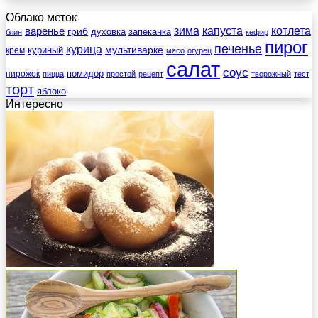
Облако меток
зима
котлета
варенье
капуста
гриб
духовка
запеканка
блин
кефир
пирог
печенье
курица
мультиварке
куриный
крем
мясо
огурец
салат
соус
помидор
пирожок
пицца
простой
рецепт
творожный
тест
торт
яблоко
Интересно