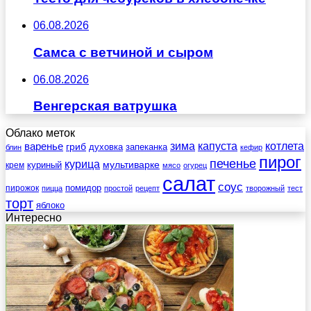
06.08.2026
Самса с ветчиной и сыром
06.08.2026
Венгерская ватрушка
Облако меток
зима
котлета
варенье
капуста
гриб
духовка
запеканка
блин
кефир
пирог
печенье
курица
мультиварке
куриный
крем
мясо
огурец
салат
соус
помидор
пирожок
пицца
простой
рецепт
творожный
тест
торт
яблоко
Интересно