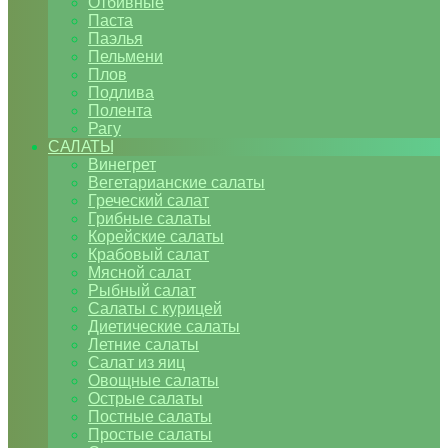
Отбивные
Паста
Паэлья
Пельмени
Плов
Подлива
Полента
Рагу
САЛАТЫ
Винегрет
Вегетарианские салаты
Греческий салат
Грибные салаты
Корейские салаты
Крабовый салат
Мясной салат
Рыбный салат
Салаты с курицей
Диетические салаты
Летние салаты
Салат из яиц
Овощные салаты
Острые салаты
Постные салаты
Простые салаты