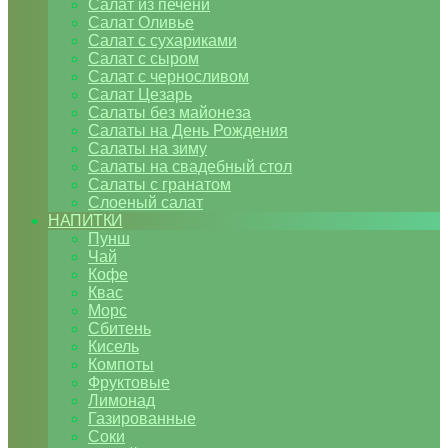
Салат из печени
Салат Оливье
Салат с сухариками
Салат с сыром
Салат с черносливом
Салат Цезарь
Салаты без майонеза
Салаты на День Рождения
Салаты на зиму
Салаты на свадебный стол
Салаты с гранатом
Слоеный салат
НАПИТКИ
Пунш
Чай
Кофе
Квас
Морс
Сбитень
Кисель
Компоты
Фруктовые
Лимонад
Газированные
Соки