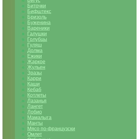
Бигус
Биточки
Бифштекс
Бризоль
Буженина
Вареники
Галушки
Голубцы
Гуляш
Долма
Ежики
Жаркое
Жульен
Зразы
Карри
Каши
Кебаб
Котлеты
Лазанья
Лангет
Лобио
Мамалыга
Манты
Мясо по-французски
Омлет