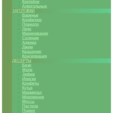
Коктейли
Алкогольные
ЗАГОТОВКИ
Варенье
Конфитюр
Повидло
Лечо
Маринование
Соление
Аджика
Джем
Квашение
Консервация
ДЕСЕРТЫ
Безе
Желе
Зефир
Ириски
Конфеты
Кутья
Мармелад
Мороженое
Муссы
Пастила
Пудинг