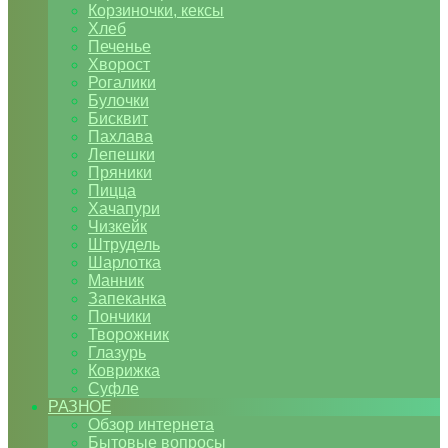
Корзиночки, кексы
Хлеб
Печенье
Хворост
Рогалики
Булочки
Бисквит
Пахлава
Лепешки
Пряники
Пицца
Хачапури
Чизкейк
Штрудель
Шарлотка
Манник
Запеканка
Пончики
Творожник
Глазурь
Коврижка
Суфле
РАЗНОЕ
Обзор интернета
Бытовые вопросы