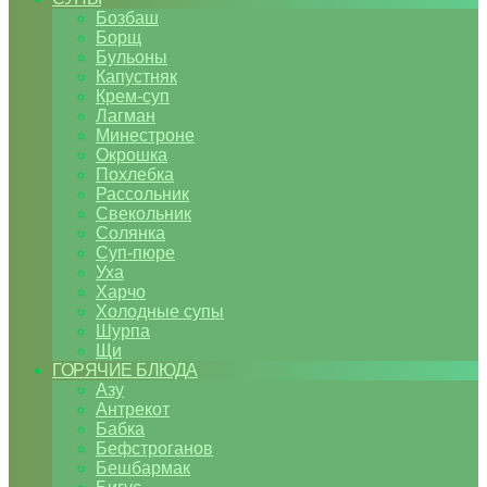
Бозбаш
Борщ
Бульоны
Капустняк
Крем-суп
Лагман
Минестроне
Окрошка
Похлебка
Рассольник
Свекольник
Солянка
Суп-пюре
Уха
Харчо
Холодные супы
Шурпа
Щи
ГОРЯЧИЕ БЛЮДА
Азу
Антрекот
Бабка
Бефстроганов
Бешбармак