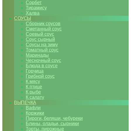
Сорбет
Тирамису
Халва
СОУСЫ
Сборник соусов
Сметанный соус
Соевый соус
Соус сырный
Соусы на зиму
Томатный соус
Маринады
Чесночный соус
Блюда в соусе
Горчица
Грибной соус
К мясу
К птице
К рыбе
К салату
ВЫПЕЧКА
Вафли
Коржики
Пироги, беляши, чебуреки
Блины, оладьи, сырники
Торты, пирожные