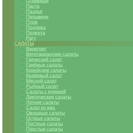
Отбивные
Паста
Паэлья
Пельмени
Плов
Подлива
Полента
Рагу
САЛАТЫ
Винегрет
Вегетарианские салаты
Греческий салат
Грибные салаты
Корейские салаты
Крабовый салат
Мясной салат
Рыбный салат
Салаты с курицей
Диетические салаты
Летние салаты
Салат из яиц
Овощные салаты
Острые салаты
Постные салаты
Простые салаты