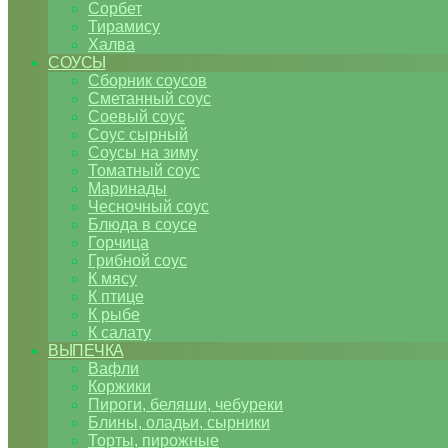
Сорбет
Тирамису
Халва
СОУСЫ
Сборник соусов
Сметанный соус
Соевый соус
Соус сырный
Соусы на зиму
Томатный соус
Маринады
Чесночный соус
Блюда в соусе
Горчица
Грибной соус
К мясу
К птице
К рыбе
К салату
ВЫПЕЧКА
Вафли
Коржики
Пироги, беляши, чебуреки
Блины, оладьи, сырники
Торты, пирожные