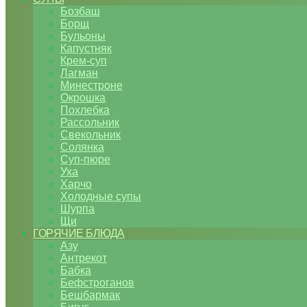
Бозбаш
Борщ
Бульоны
Капустняк
Крем-суп
Лагман
Минестроне
Окрошка
Похлебка
Рассольник
Свекольник
Солянка
Суп-пюре
Уха
Харчо
Холодные супы
Шурпа
Щи
ГОРЯЧИЕ БЛЮДА
Азу
Антрекот
Бабка
Бефстроганов
Бешбармак