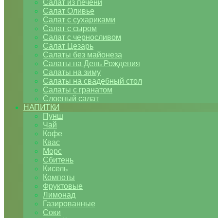
Салат из печени
Салат Оливье
Салат с сухариками
Салат с сыром
Салат с черносливом
Салат Цезарь
Салаты без майонеза
Салаты на День Рождения
Салаты на зиму
Салаты на свадебный стол
Салаты с гранатом
Слоеный салат
НАПИТКИ
Пунш
Чай
Кофе
Квас
Морс
Сбитень
Кисель
Компоты
Фруктовые
Лимонад
Газированные
Соки