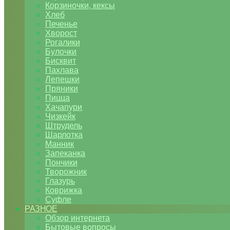
Корзиночки, кексы
Хлеб
Печенье
Хворост
Рогалики
Булочки
Бисквит
Пахлава
Лепешки
Пряники
Пицца
Хачапури
Чизкейк
Штрудель
Шарлотка
Манник
Запеканка
Пончики
Творожник
Глазурь
Коврижка
Суфле
РАЗНОЕ
Обзор интернета
Бытовые вопросы