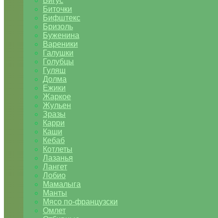
Бигус
Биточки
Бифштекс
Бризоль
Буженина
Вареники
Галушки
Голубцы
Гуляш
Долма
Ежики
Жаркое
Жульен
Зразы
Карри
Каши
Кебаб
Котлеты
Лазанья
Лангет
Лобио
Мамалыга
Манты
Мясо по-французски
Омлет