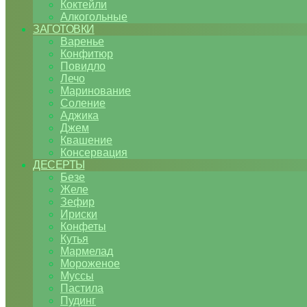
Коктейли
Алкогольные
ЗАГОТОВКИ
Варенье
Конфитюр
Повидло
Лечо
Маринование
Соление
Аджика
Джем
Квашение
Консервация
ДЕСЕРТЫ
Безе
Желе
Зефир
Ириски
Конфеты
Кутья
Мармелад
Мороженое
Муссы
Пастила
Пудинг