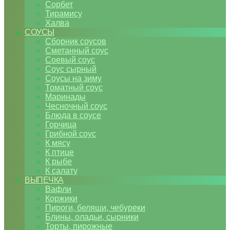
Сорбет
Тирамису
Халва
СОУСЫ
Сборник соусов
Сметанный соус
Соевый соус
Соус сырный
Соусы на зиму
Томатный соус
Маринады
Чесночный соус
Блюда в соусе
Горчица
Грибной соус
К мясу
К птице
К рыбе
К салату
ВЫПЕЧКА
Вафли
Коржики
Пироги, беляши, чебуреки
Блины, оладьи, сырники
Торты, пирожные