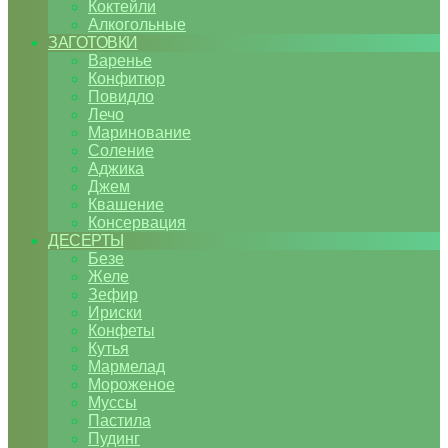
Коктейли
Алкогольные
ЗАГОТОВКИ
Варенье
Конфитюр
Повидло
Лечо
Маринование
Соление
Аджика
Джем
Квашение
Консервация
ДЕСЕРТЫ
Безе
Желе
Зефир
Ириски
Конфеты
Кутья
Мармелад
Мороженое
Муссы
Пастила
Пудинг