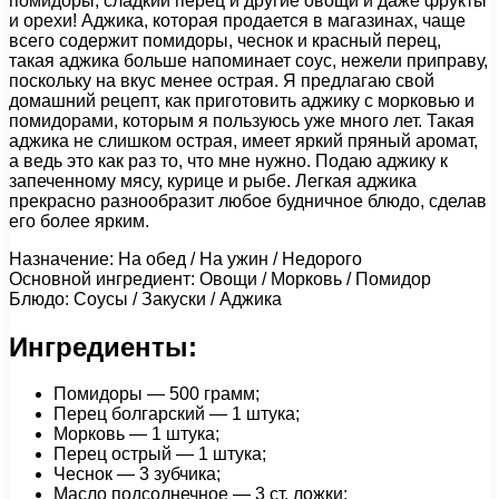
помидоры, сладкий перец и другие овощи и даже фрукты
и орехи! Аджика, которая продается в магазинах, чаще
всего содержит помидоры, чеснок и красный перец,
такая аджика больше напоминает соус, нежели приправу,
поскольку на вкус менее острая. Я предлагаю свой
домашний рецепт, как приготовить аджику с морковью и
помидорами, которым я пользуюсь уже много лет. Такая
аджика не слишком острая, имеет яркий пряный аромат,
а ведь это как раз то, что мне нужно. Подаю аджику к
запеченному мясу, курице и рыбе. Легкая аджика
прекрасно разнообразит любое будничное блюдо, сделав
его более ярким.
Назначение: На обед / На ужин / Недорого
Основной ингредиент: Овощи / Морковь / Помидор
Блюдо: Соусы / Закуски / Аджика
Ингредиенты:
Помидоры — 500 грамм;
Перец болгарский — 1 штука;
Морковь — 1 штука;
Перец острый — 1 штука;
Чеснок — 3 зубчика;
Масло подсолнечное — 3 ст. ложки;