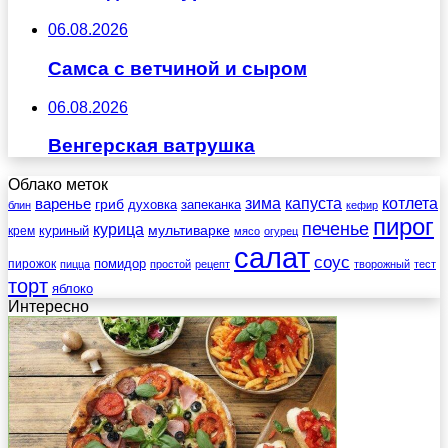
06.08.2026
Самса с ветчиной и сыром
06.08.2026
Венгерская ватрушка
Облако меток
зима
котлета
варенье
капуста
гриб
духовка
запеканка
блин
кефир
пирог
печенье
курица
мультиварке
куриный
крем
мясо
огурец
салат
соус
помидор
пирожок
пицца
простой
рецепт
творожный
тест
торт
яблоко
Интересно