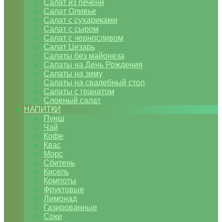
Салат из печени
Салат Оливье
Салат с сухариками
Салат с сыром
Салат с черносливом
Салат Цезарь
Салаты без майонеза
Салаты на День Рождения
Салаты на зиму
Салаты на свадебный стол
Салаты с гранатом
Слоеный салат
НАПИТКИ
Пунш
Чай
Кофе
Квас
Морс
Сбитень
Кисель
Компоты
Фруктовые
Лимонад
Газированные
Соки