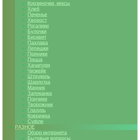
Корзиночки, кексы
Хлеб
Печенье
Хворост
Рогалики
Булочки
Бисквит
Пахлава
Лепешки
Пряники
Пицца
Хачапури
Чизкейк
Штрудель
Шарлотка
Манник
Запеканка
Пончики
Творожник
Глазурь
Коврижка
Суфле
РАЗНОЕ
Обзор интернета
Бытовые вопросы