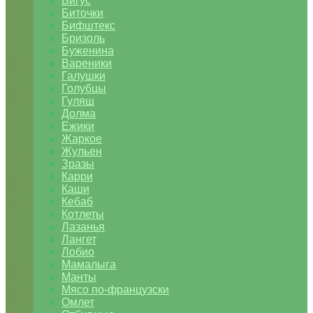
Бигус
Биточки
Бифштекс
Бризоль
Буженина
Вареники
Галушки
Голубцы
Гуляш
Долма
Ежики
Жаркое
Жульен
Зразы
Карри
Каши
Кебаб
Котлеты
Лазанья
Лангет
Лобио
Мамалыга
Манты
Мясо по-французски
Омлет