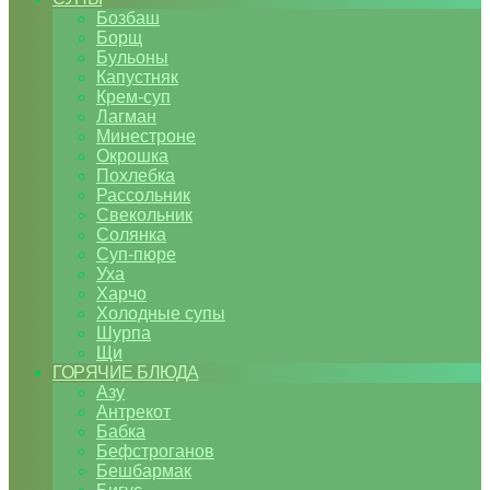
Бозбаш
Борщ
Бульоны
Капустняк
Крем-суп
Лагман
Минестроне
Окрошка
Похлебка
Рассольник
Свекольник
Солянка
Суп-пюре
Уха
Харчо
Холодные супы
Шурпа
Щи
ГОРЯЧИЕ БЛЮДА
Азу
Антрекот
Бабка
Бефстроганов
Бешбармак