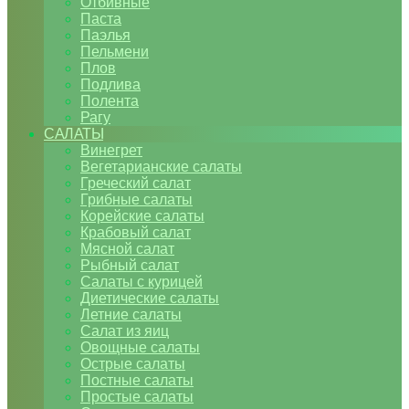
Отбивные
Паста
Паэлья
Пельмени
Плов
Подлива
Полента
Рагу
САЛАТЫ
Винегрет
Вегетарианские салаты
Греческий салат
Грибные салаты
Корейские салаты
Крабовый салат
Мясной салат
Рыбный салат
Салаты с курицей
Диетические салаты
Летние салаты
Салат из яиц
Овощные салаты
Острые салаты
Постные салаты
Простые салаты