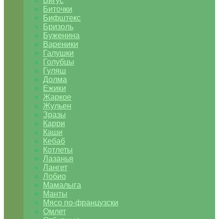
Бигус
Биточки
Бифштекс
Бризоль
Буженина
Вареники
Галушки
Голубцы
Гуляш
Долма
Ежики
Жаркое
Жульен
Зразы
Карри
Каши
Кебаб
Котлеты
Лазанья
Лангет
Лобио
Мамалыга
Манты
Мясо по-французски
Омлет