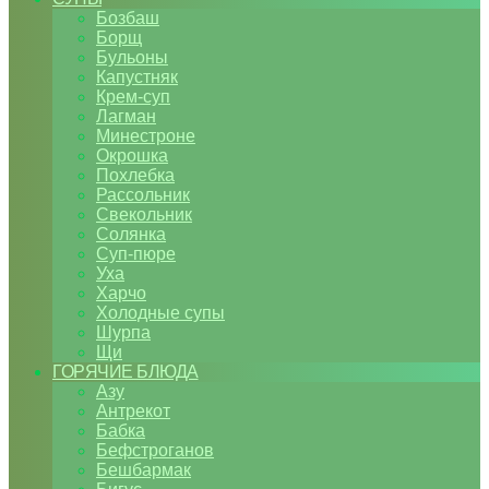
Бозбаш
Борщ
Бульоны
Капустняк
Крем-суп
Лагман
Минестроне
Окрошка
Похлебка
Рассольник
Свекольник
Солянка
Суп-пюре
Уха
Харчо
Холодные супы
Шурпа
Щи
ГОРЯЧИЕ БЛЮДА
Азу
Антрекот
Бабка
Бефстроганов
Бешбармак