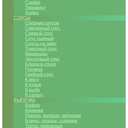
Сорбет
Тирамису
Халва
СОУСЫ
Сборник соусов
Сметанный соус
Соевый соус
Соус сырный
Соусы на зиму
Томатный соус
Маринады
Чесночный соус
Блюда в соусе
Горчица
Грибной соус
К мясу
К птице
К рыбе
К салату
ВЫПЕЧКА
Вафли
Коржики
Пироги, беляши, чебуреки
Блины, оладьи, сырники
Торты, пирожные