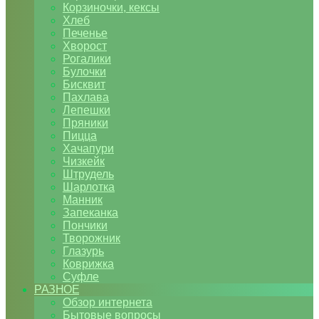
Корзиночки, кексы
Хлеб
Печенье
Хворост
Рогалики
Булочки
Бисквит
Пахлава
Лепешки
Пряники
Пицца
Хачапури
Чизкейк
Штрудель
Шарлотка
Манник
Запеканка
Пончики
Творожник
Глазурь
Коврижка
Суфле
РАЗНОЕ
Обзор интернета
Бытовые вопросы