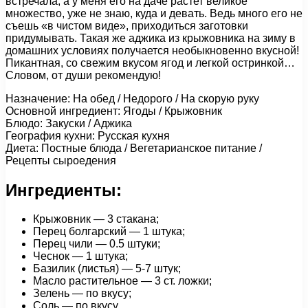
встречала, а у меня его на даче растет великое
множество, уже не знаю, куда и девать. Ведь много его не
съешь «в чистом виде», приходиться заготовки
придумывать. Такая же аджика из крыжовника на зиму в
домашних условиях получается необыкновенно вкусной!
Пикантная, со свежим вкусом ягод и легкой остринкой…
Словом, от души рекомендую!
Назначение: На обед / Недорого / На скорую руку
Основной ингредиент: Ягоды / Крыжовник
Блюдо: Закуски / Аджика
География кухни: Русская кухня
Диета: Постные блюда / Вегетарианское питание /
Рецепты сыроедения
Ингредиенты:
Крыжовник — 3 стакана;
Перец болгарский — 1 штука;
Перец чили — 0.5 штуки;
Чеснок — 1 штука;
Базилик (листья) — 5-7 штук;
Масло растительное — 3 ст. ложки;
Зелень — по вкусу;
Соль — по вкусу.