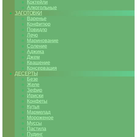
Коктейли
Алкогольные
ЗАГОТОВКИ
Варенье
Конфитюр
Повидло
Лечо
Маринование
Соление
Аджика
Джем
Квашение
Консервация
ДЕСЕРТЫ
Безе
Желе
Зефир
Ириски
Конфеты
Кутья
Мармелад
Мороженое
Муссы
Пастила
Пудинг