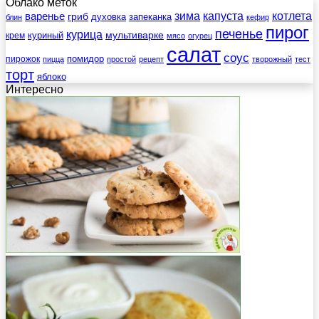
Облако меток
зима
котлета
варенье
капуста
гриб
духовка
запеканка
блин
кефир
пирог
печенье
курица
мультиварке
куриный
крем
мясо
огурец
салат
соус
помидор
пирожок
пицца
простой
рецепт
творожный
тест
торт
яблоко
Интересно