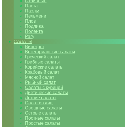
Отбивные
Паста
Паэлья
Пельмени
Плов
Подлива
Полента
Рагу
САЛАТЫ
Винегрет
Вегетарианские салаты
Греческий салат
Грибные салаты
Корейские салаты
Крабовый салат
Мясной салат
Рыбный салат
Салаты с курицей
Диетические салаты
Летние салаты
Салат из яиц
Овощные салаты
Острые салаты
Постные салаты
Простые салаты