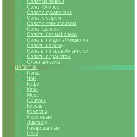
Салат из печени
Салат Оливье
Салат с сухариками
Салат с сыром
Салат с черносливом
Салат Цезарь
Салаты без майонеза
Салаты на День Рождения
Салаты на зиму
Салаты на свадебный стол
Салаты с гранатом
Слоеный салат
НАПИТКИ
Пунш
Чай
Кофе
Квас
Морс
Сбитень
Кисель
Компоты
Фруктовые
Лимонад
Газированные
Соки