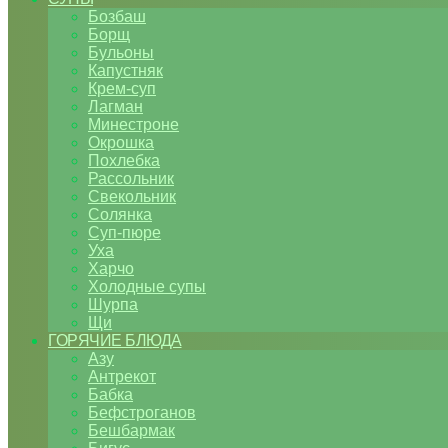
Бозбаш
Борщ
Бульоны
Капустняк
Крем-суп
Лагман
Минестроне
Окрошка
Похлебка
Рассольник
Свекольник
Солянка
Суп-пюре
Уха
Харчо
Холодные супы
Шурпа
Щи
ГОРЯЧИЕ БЛЮДА
Азу
Антрекот
Бабка
Бефстроганов
Бешбармак