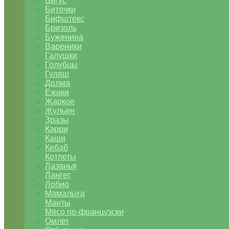
Бигус
Биточки
Бифштекс
Бризоль
Буженина
Вареники
Галушки
Голубцы
Гуляш
Долма
Ежики
Жаркое
Жульен
Зразы
Карри
Каши
Кебаб
Котлеты
Лазанья
Лангет
Лобио
Мамалыга
Манты
Мясо по-французски
Омлет