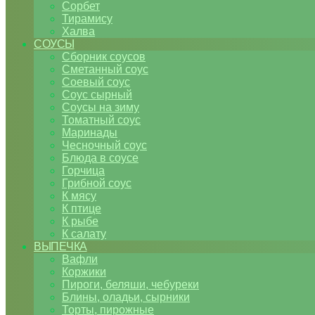
Сорбет
Тирамису
Халва
СОУСЫ
Сборник соусов
Сметанный соус
Соевый соус
Соус сырный
Соусы на зиму
Томатный соус
Маринады
Чесночный соус
Блюда в соусе
Горчица
Грибной соус
К мясу
К птице
К рыбе
К салату
ВЫПЕЧКА
Вафли
Коржики
Пироги, беляши, чебуреки
Блины, оладьи, сырники
Торты, пирожные