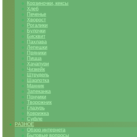
Корзиночки, кексы
Хлеб
Печенье
Хворост
Рогалики
Булочки
Бисквит
Пахлава
Лепешки
Пряники
Пицца
Хачапури
Чизкейк
Штрудель
Шарлотка
Манник
Запеканка
Пончики
Творожник
Глазурь
Коврижка
Суфле
РАЗНОЕ
Обзор интернета
Бытовые вопросы