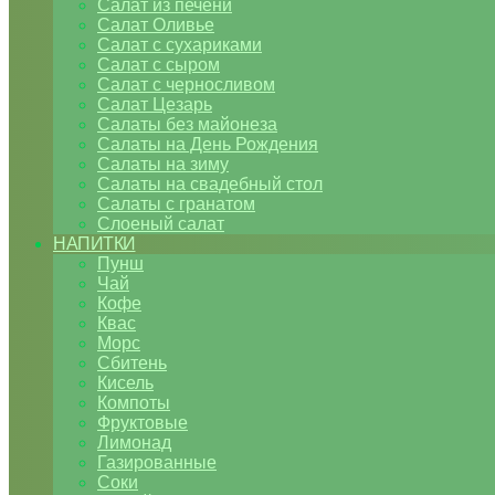
Салат из печени
Салат Оливье
Салат с сухариками
Салат с сыром
Салат с черносливом
Салат Цезарь
Салаты без майонеза
Салаты на День Рождения
Салаты на зиму
Салаты на свадебный стол
Салаты с гранатом
Слоеный салат
НАПИТКИ
Пунш
Чай
Кофе
Квас
Морс
Сбитень
Кисель
Компоты
Фруктовые
Лимонад
Газированные
Соки