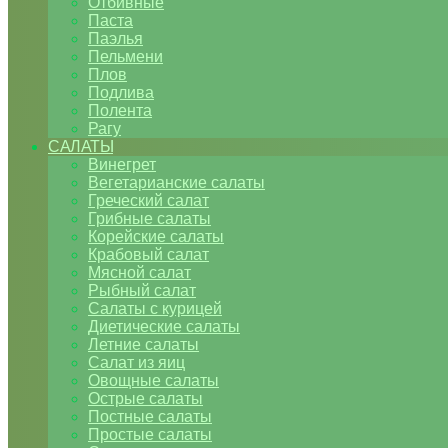
Отбивные
Паста
Паэлья
Пельмени
Плов
Подлива
Полента
Рагу
САЛАТЫ
Винегрет
Вегетарианские салаты
Греческий салат
Грибные салаты
Корейские салаты
Крабовый салат
Мясной салат
Рыбный салат
Салаты с курицей
Диетические салаты
Летние салаты
Салат из яиц
Овощные салаты
Острые салаты
Постные салаты
Простые салаты