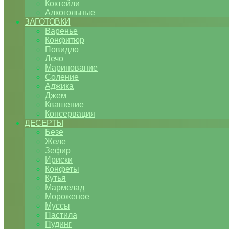
Коктейли
Алкогольные
ЗАГОТОВКИ
Варенье
Конфитюр
Повидло
Лечо
Маринование
Соление
Аджика
Джем
Квашение
Консервация
ДЕСЕРТЫ
Безе
Желе
Зефир
Ириски
Конфеты
Кутья
Мармелад
Мороженое
Муссы
Пастила
Пудинг