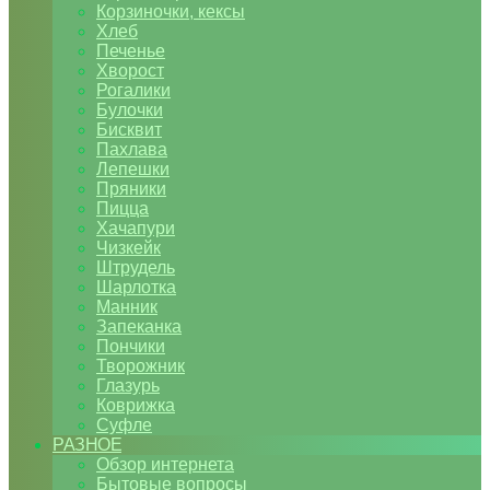
Корзиночки, кексы
Хлеб
Печенье
Хворост
Рогалики
Булочки
Бисквит
Пахлава
Лепешки
Пряники
Пицца
Хачапури
Чизкейк
Штрудель
Шарлотка
Манник
Запеканка
Пончики
Творожник
Глазурь
Коврижка
Суфле
РАЗНОЕ
Обзор интернета
Бытовые вопросы