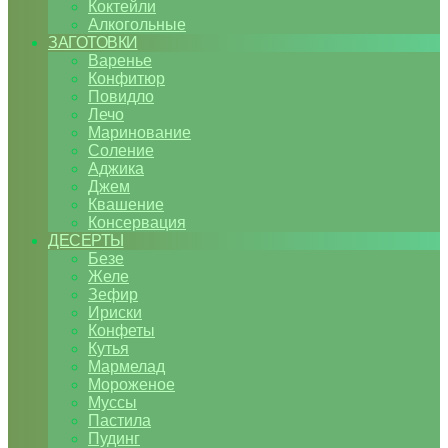
Коктейли
Алкогольные
ЗАГОТОВКИ
Варенье
Конфитюр
Повидло
Лечо
Маринование
Соление
Аджика
Джем
Квашение
Консервация
ДЕСЕРТЫ
Безе
Желе
Зефир
Ириски
Конфеты
Кутья
Мармелад
Мороженое
Муссы
Пастила
Пудинг