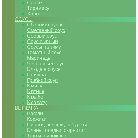
Сорбет
Тирамису
Халва
СОУСЫ
Сборник соусов
Сметанный соус
Соевый соус
Соус сырный
Соусы на зиму
Томатный соус
Маринады
Чесночный соус
Блюда в соусе
Горчица
Грибной соус
К мясу
К птице
К рыбе
К салату
ВЫПЕЧКА
Вафли
Коржики
Пироги, беляши, чебуреки
Блины, оладьи, сырники
Торты, пирожные