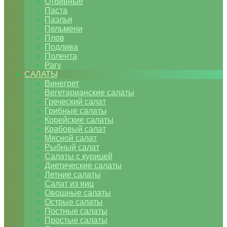
Отбивные
Паста
Паэлья
Пельмени
Плов
Подлива
Полента
Рагу
САЛАТЫ
Винегрет
Вегетарианские салаты
Греческий салат
Грибные салаты
Корейские салаты
Крабовый салат
Мясной салат
Рыбный салат
Салаты с курицей
Диетические салаты
Летние салаты
Салат из яиц
Овощные салаты
Острые салаты
Постные салаты
Простые салаты