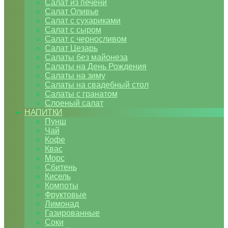
Салат из печени
Салат Оливье
Салат с сухариками
Салат с сыром
Салат с черносливом
Салат Цезарь
Салаты без майонеза
Салаты на День Рождения
Салаты на зиму
Салаты на свадебный стол
Салаты с гранатом
Слоеный салат
НАПИТКИ
Пунш
Чай
Кофе
Квас
Морс
Сбитень
Кисель
Компоты
Фруктовые
Лимонад
Газированные
Соки