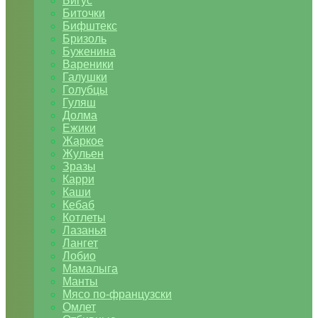
Бигус
Биточки
Бифштекс
Бризоль
Буженина
Вареники
Галушки
Голубцы
Гуляш
Долма
Ежики
Жаркое
Жульен
Зразы
Карри
Каши
Кебаб
Котлеты
Лазанья
Лангет
Лобио
Мамалыга
Манты
Мясо по-французски
Омлет