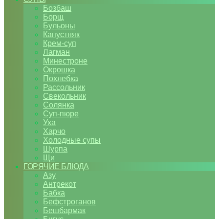
Бозбаш
Борщ
Бульоны
Капустняк
Крем-суп
Лагман
Минестроне
Окрошка
Похлебка
Рассольник
Свекольник
Солянка
Суп-пюре
Уха
Харчо
Холодные супы
Шурпа
Щи
ГОРЯЧИЕ БЛЮДА
Азу
Антрекот
Бабка
Бефстроганов
Бешбармак