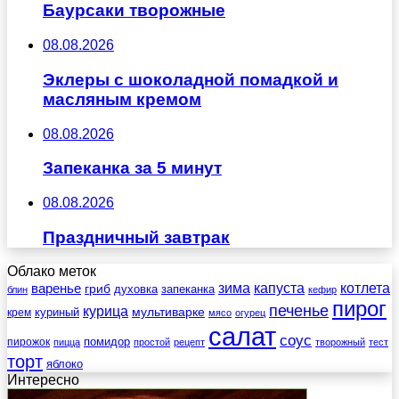
Баурсаки творожные
08.08.2026
Эклеры с шоколадной помадкой и
масляным кремом
08.08.2026
Запеканка за 5 минут
08.08.2026
Праздничный завтрак
Облако меток
зима
котлета
варенье
капуста
гриб
духовка
запеканка
блин
кефир
пирог
печенье
курица
мультиварке
куриный
крем
мясо
огурец
салат
соус
помидор
пирожок
пицца
простой
рецепт
творожный
тест
торт
яблоко
Интересно