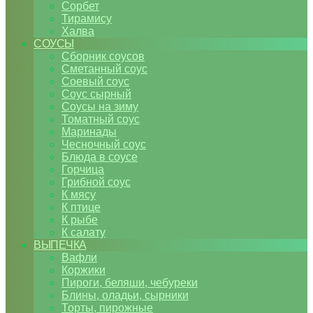
Сорбет
Тирамису
Халва
СОУСЫ
Сборник соусов
Сметанный соус
Соевый соус
Соус сырный
Соусы на зиму
Томатный соус
Маринады
Чесночный соус
Блюда в соусе
Горчица
Грибной соус
К мясу
К птице
К рыбе
К салату
ВЫПЕЧКА
Вафли
Коржики
Пироги, беляши, чебуреки
Блины, оладьи, сырники
Торты, пирожные