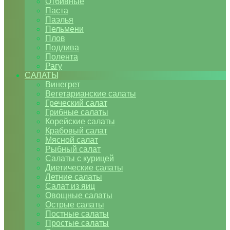
Отбивные
Паста
Паэлья
Пельмени
Плов
Подлива
Полента
Рагу
САЛАТЫ
Винегрет
Вегетарианские салаты
Греческий салат
Грибные салаты
Корейские салаты
Крабовый салат
Мясной салат
Рыбный салат
Салаты с курицей
Диетические салаты
Летние салаты
Салат из яиц
Овощные салаты
Острые салаты
Постные салаты
Простые салаты