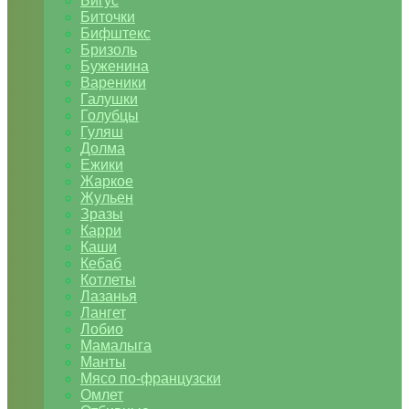
Бигус
Биточки
Бифштекс
Бризоль
Буженина
Вареники
Галушки
Голубцы
Гуляш
Долма
Ежики
Жаркое
Жульен
Зразы
Карри
Каши
Кебаб
Котлеты
Лазанья
Лангет
Лобио
Мамалыга
Манты
Мясо по-французски
Омлет