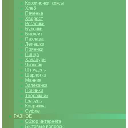
Корзиночки, кексы
Хлеб
Печенье
Хворост
Рогалики
Булочки
Бисквит
Пахлава
Лепешки
Пряники
Пицца
Хачапури
Чизкейк
Штрудель
Шарлотка
Манник
Запеканка
Пончики
Творожник
Глазурь
Коврижка
Суфле
РАЗНОЕ
Обзор интернета
Бытовые вопросы