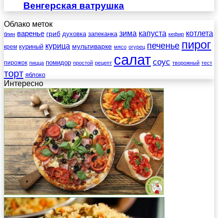
Венгерская ватрушка
Облако меток
зима
котлета
варенье
капуста
гриб
духовка
запеканка
блин
кефир
пирог
печенье
курица
мультиварке
куриный
крем
мясо
огурец
салат
соус
помидор
пирожок
пицца
простой
рецепт
творожный
тест
торт
яблоко
Интересно