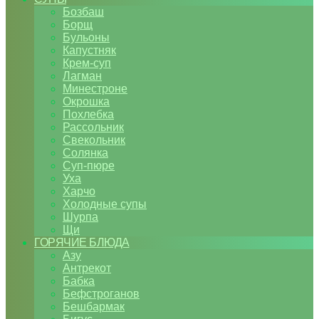
Бозбаш
Борщ
Бульоны
Капустняк
Крем-суп
Лагман
Минестроне
Окрошка
Похлебка
Рассольник
Свекольник
Солянка
Суп-пюре
Уха
Харчо
Холодные супы
Шурпа
Щи
ГОРЯЧИЕ БЛЮДА
Азу
Антрекот
Бабка
Бефстроганов
Бешбармак