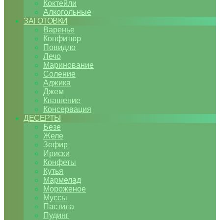
Коктейли
Алкогольные
ЗАГОТОВКИ
Варенье
Конфитюр
Повидло
Лечо
Маринование
Соление
Аджика
Джем
Квашение
Консервация
ДЕСЕРТЫ
Безе
Желе
Зефир
Ириски
Конфеты
Кутья
Мармелад
Мороженое
Муссы
Пастила
Пудинг