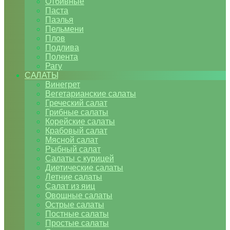
Отбивные
Паста
Паэлья
Пельмени
Плов
Подлива
Полента
Рагу
САЛАТЫ
Винегрет
Вегетарианские салаты
Греческий салат
Грибные салаты
Корейские салаты
Крабовый салат
Мясной салат
Рыбный салат
Салаты с курицей
Диетические салаты
Летние салаты
Салат из яиц
Овощные салаты
Острые салаты
Постные салаты
Простые салаты