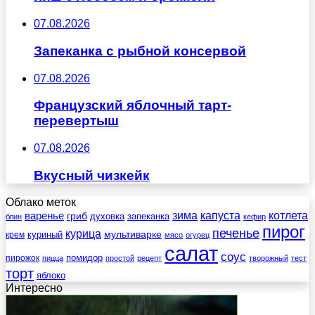
07.08.2026
Запеканка с рыбной консервой
07.08.2026
Французский яблочный тарт-
перевертыш
07.08.2026
Вкусный чизкейк
Облако меток
зима
котлета
варенье
капуста
гриб
духовка
запеканка
блин
кефир
пирог
печенье
курица
мультиварке
куриный
крем
мясо
огурец
салат
соус
помидор
пирожок
пицца
простой
рецепт
творожный
тест
торт
яблоко
Интересно