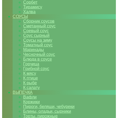
Сорбет
Тирамису
Халва
СОУСЫ
Сборник соусов
Сметанный соус
Соевый соус
Соус сырный
Соусы на зиму
Томатный соус
Маринады
Чесночный соус
Блюда в соусе
Горчица
Грибной соус
К мясу
К птице
К рыбе
К салату
ВЫПЕЧКА
Вафли
Коржики
Пироги, беляши, чебуреки
Блины, оладьи, сырники
Торты, пирожные