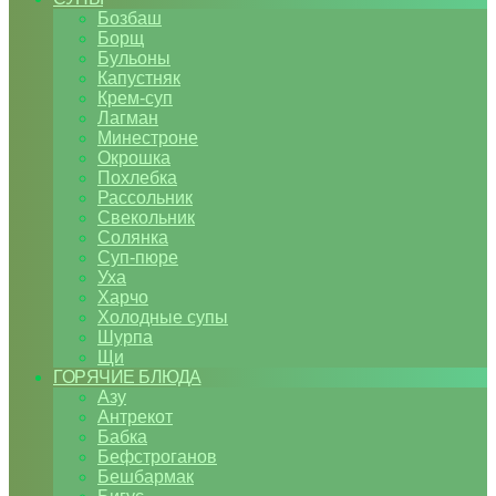
Бозбаш
Борщ
Бульоны
Капустняк
Крем-суп
Лагман
Минестроне
Окрошка
Похлебка
Рассольник
Свекольник
Солянка
Суп-пюре
Уха
Харчо
Холодные супы
Шурпа
Щи
ГОРЯЧИЕ БЛЮДА
Азу
Антрекот
Бабка
Бефстроганов
Бешбармак