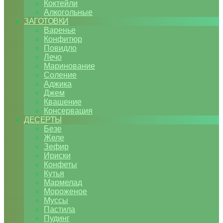
Коктейли
Алкогольные
ЗАГОТОВКИ
Варенье
Конфитюр
Повидло
Лечо
Маринование
Соление
Аджика
Джем
Квашение
Консервация
ДЕСЕРТЫ
Безе
Желе
Зефир
Ириски
Конфеты
Кутья
Мармелад
Мороженое
Муссы
Пастила
Пудинг