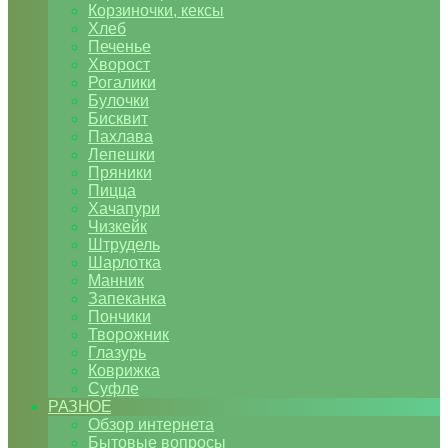
Корзиночки, кексы
Хлеб
Печенье
Хворост
Рогалики
Булочки
Бисквит
Пахлава
Лепешки
Пряники
Пицца
Хачапури
Чизкейк
Штрудель
Шарлотка
Манник
Запеканка
Пончики
Творожник
Глазурь
Коврижка
Суфле
РАЗНОЕ
Обзор интернета
Бытовые вопросы