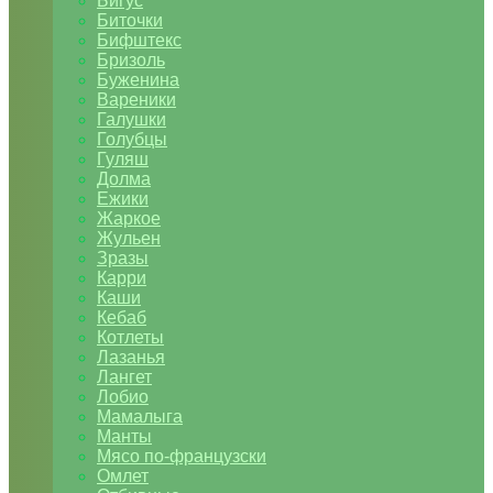
Бигус
Биточки
Бифштекс
Бризоль
Буженина
Вареники
Галушки
Голубцы
Гуляш
Долма
Ежики
Жаркое
Жульен
Зразы
Карри
Каши
Кебаб
Котлеты
Лазанья
Лангет
Лобио
Мамалыга
Манты
Мясо по-французски
Омлет