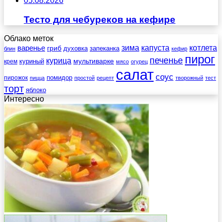
05.08.2026
Тесто для чебуреков на кефире
Облако меток
зима
котлета
варенье
капуста
гриб
духовка
запеканка
блин
кефир
пирог
печенье
курица
мультиварке
куриный
крем
мясо
огурец
салат
соус
помидор
пирожок
пицца
простой
рецепт
творожный
тест
торт
яблоко
Интересно