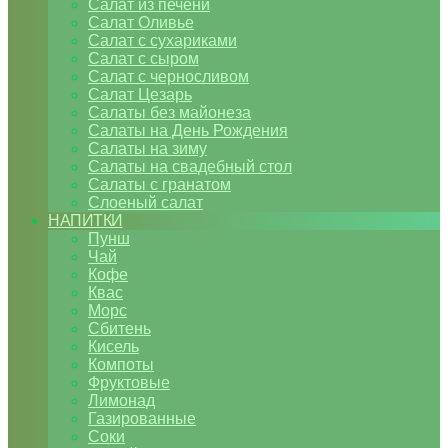
Салат из печени
Салат Оливье
Салат с сухариками
Салат с сыром
Салат с черносливом
Салат Цезарь
Салаты без майонеза
Салаты на День Рождения
Салаты на зиму
Салаты на свадебный стол
Салаты с гранатом
Слоеный салат
НАПИТКИ
Пунш
Чай
Кофе
Квас
Морс
Сбитень
Кисель
Компоты
Фруктовые
Лимонад
Газированные
Соки