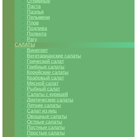
Отбивные
Паста
Паэлья
Пельмени
Плов
Подлива
Полента
Рагу
САЛАТЫ
Винегрет
Вегетарианские салаты
Греческий салат
Грибные салаты
Корейские салаты
Крабовый салат
Мясной салат
Рыбный салат
Салаты с курицей
Диетические салаты
Летние салаты
Салат из яиц
Овощные салаты
Острые салаты
Постные салаты
Простые салаты