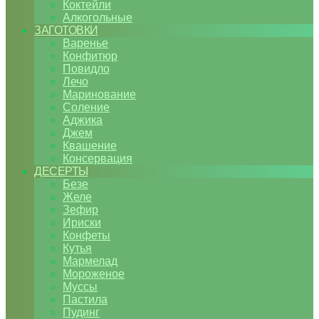
Коктейли
Алкогольные
ЗАГОТОВКИ
Варенье
Конфитюр
Повидло
Лечо
Маринование
Соление
Аджика
Джем
Квашение
Консервация
ДЕСЕРТЫ
Безе
Желе
Зефир
Ириски
Конфеты
Кутья
Мармелад
Мороженое
Муссы
Пастила
Пудинг