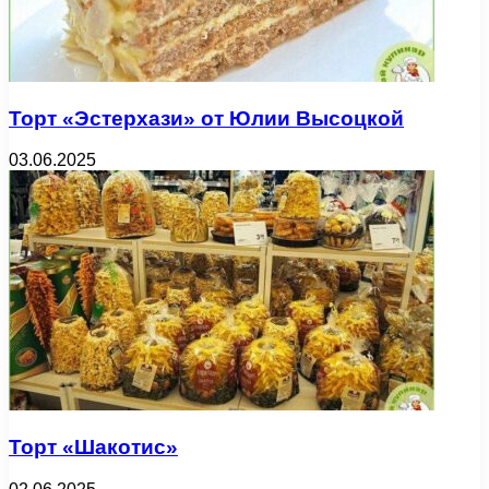
Торт «Эстерхази» от Юлии Высоцкой
03.06.2025
Торт «Шакотис»