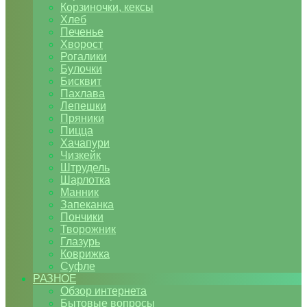
Корзиночки, кексы
Хлеб
Печенье
Хворост
Рогалики
Булочки
Бисквит
Пахлава
Лепешки
Пряники
Пицца
Хачапури
Чизкейк
Штрудель
Шарлотка
Манник
Запеканка
Пончики
Творожник
Глазурь
Коврижка
Суфле
РАЗНОЕ
Обзор интернета
Бытовые вопросы