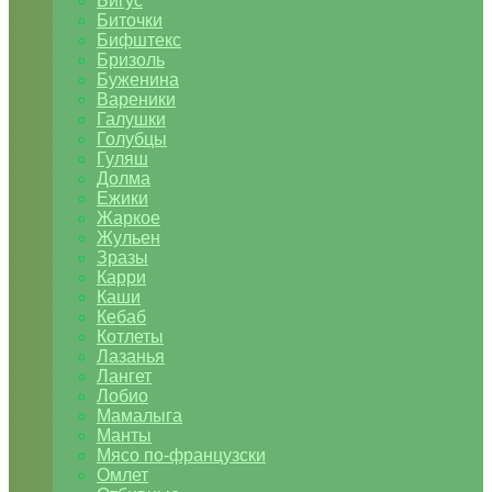
Бигус
Биточки
Бифштекс
Бризоль
Буженина
Вареники
Галушки
Голубцы
Гуляш
Долма
Ежики
Жаркое
Жульен
Зразы
Карри
Каши
Кебаб
Котлеты
Лазанья
Лангет
Лобио
Мамалыга
Манты
Мясо по-французски
Омлет