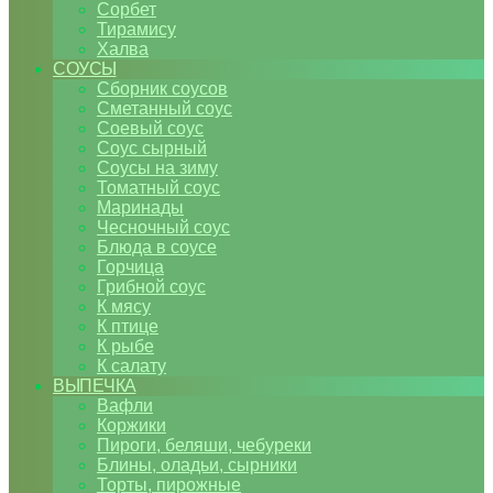
Сорбет
Тирамису
Халва
СОУСЫ
Сборник соусов
Сметанный соус
Соевый соус
Соус сырный
Соусы на зиму
Томатный соус
Маринады
Чесночный соус
Блюда в соусе
Горчица
Грибной соус
К мясу
К птице
К рыбе
К салату
ВЫПЕЧКА
Вафли
Коржики
Пироги, беляши, чебуреки
Блины, оладьи, сырники
Торты, пирожные