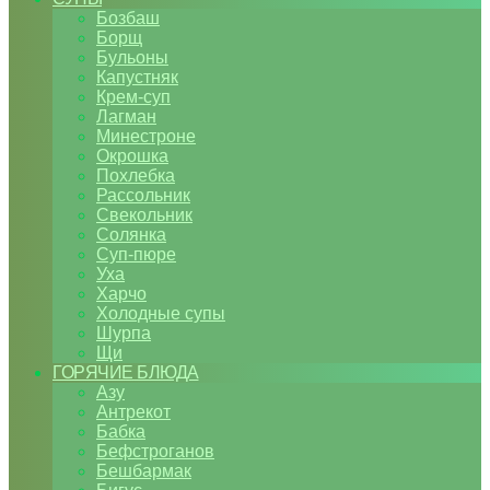
Бозбаш
Борщ
Бульоны
Капустняк
Крем-суп
Лагман
Минестроне
Окрошка
Похлебка
Рассольник
Свекольник
Солянка
Суп-пюре
Уха
Харчо
Холодные супы
Шурпа
Щи
ГОРЯЧИЕ БЛЮДА
Азу
Антрекот
Бабка
Бефстроганов
Бешбармак