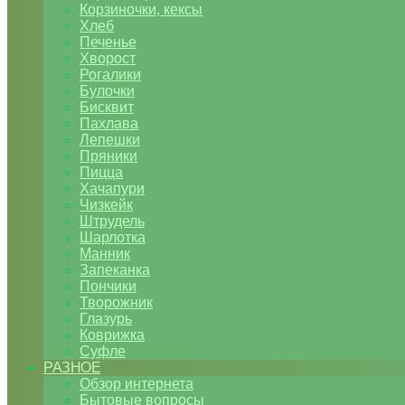
Корзиночки, кексы
Хлеб
Печенье
Хворост
Рогалики
Булочки
Бисквит
Пахлава
Лепешки
Пряники
Пицца
Хачапури
Чизкейк
Штрудель
Шарлотка
Манник
Запеканка
Пончики
Творожник
Глазурь
Коврижка
Суфле
РАЗНОЕ
Обзор интернета
Бытовые вопросы