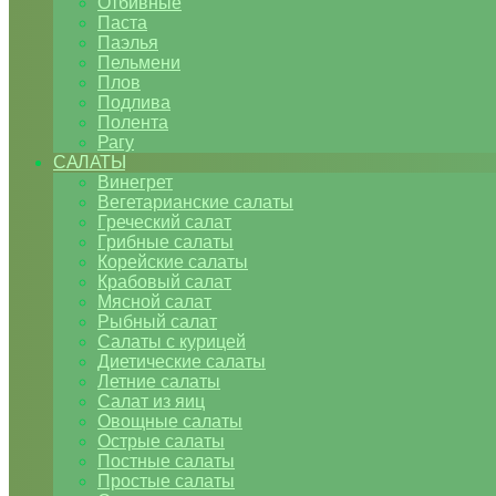
Отбивные
Паста
Паэлья
Пельмени
Плов
Подлива
Полента
Рагу
САЛАТЫ
Винегрет
Вегетарианские салаты
Греческий салат
Грибные салаты
Корейские салаты
Крабовый салат
Мясной салат
Рыбный салат
Салаты с курицей
Диетические салаты
Летние салаты
Салат из яиц
Овощные салаты
Острые салаты
Постные салаты
Простые салаты