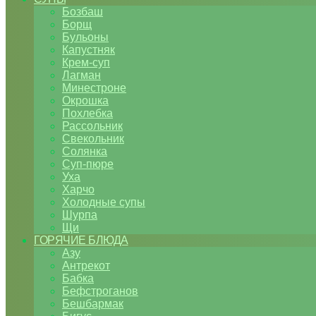
Бозбаш
Борщ
Бульоны
Капустняк
Крем-суп
Лагман
Минестроне
Окрошка
Похлебка
Рассольник
Свекольник
Солянка
Суп-пюре
Уха
Харчо
Холодные супы
Шурпа
Щи
ГОРЯЧИЕ БЛЮДА
Азу
Антрекот
Бабка
Бефстроганов
Бешбармак