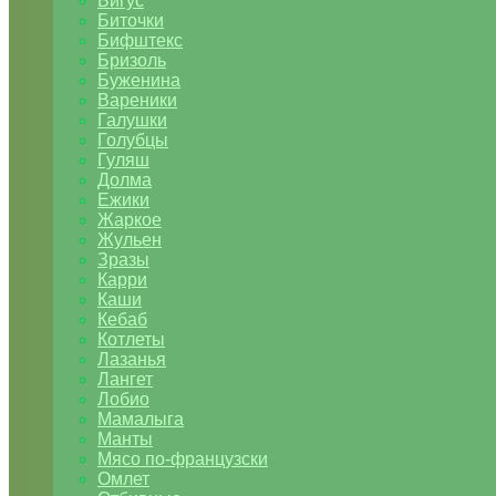
Бигус
Биточки
Бифштекс
Бризоль
Буженина
Вареники
Галушки
Голубцы
Гуляш
Долма
Ежики
Жаркое
Жульен
Зразы
Карри
Каши
Кебаб
Котлеты
Лазанья
Лангет
Лобио
Мамалыга
Манты
Мясо по-французски
Омлет