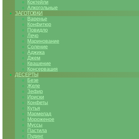
Коктейли
Алкогольные
ЗАГОТОВКИ
Варенье
Конфитюр
Повидло
Лечо
Маринование
Соление
Аджика
Джем
Квашение
Консервация
ДЕСЕРТЫ
Безе
Желе
Зефир
Ириски
Конфеты
Кутья
Мармелад
Мороженое
Муссы
Пастила
Пудинг