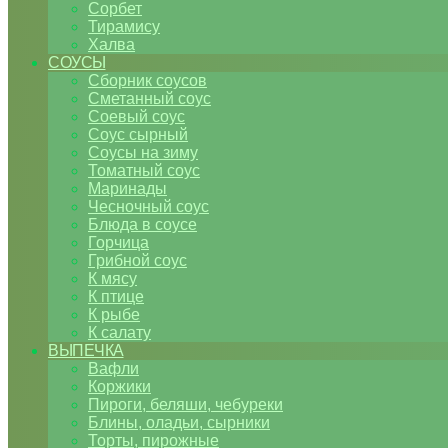
Сорбет
Тирамису
Халва
СОУСЫ
Сборник соусов
Сметанный соус
Соевый соус
Соус сырный
Соусы на зиму
Томатный соус
Маринады
Чесночный соус
Блюда в соусе
Горчица
Грибной соус
К мясу
К птице
К рыбе
К салату
ВЫПЕЧКА
Вафли
Коржики
Пироги, беляши, чебуреки
Блины, оладьи, сырники
Торты, пирожные