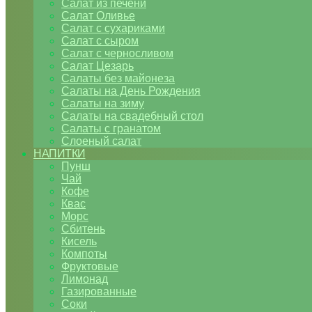
Салат из печени
Салат Оливье
Салат с сухариками
Салат с сыром
Салат с черносливом
Салат Цезарь
Салаты без майонеза
Салаты на День Рождения
Салаты на зиму
Салаты на свадебный стол
Салаты с гранатом
Слоеный салат
НАПИТКИ
Пунш
Чай
Кофе
Квас
Морс
Сбитень
Кисель
Компоты
Фруктовые
Лимонад
Газированные
Соки