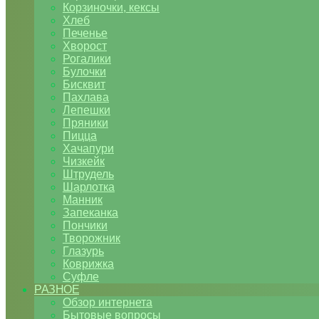
Корзиночки, кексы
Хлеб
Печенье
Хворост
Рогалики
Булочки
Бисквит
Пахлава
Лепешки
Пряники
Пицца
Хачапури
Чизкейк
Штрудель
Шарлотка
Манник
Запеканка
Пончики
Творожник
Глазурь
Коврижка
Суфле
РАЗНОЕ
Обзор интернета
Бытовые вопросы