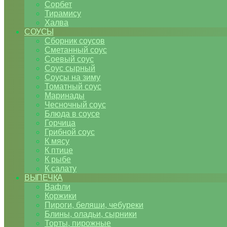
Сорбет
Тирамису
Халва
СОУСЫ
Сборник соусов
Сметанный соус
Соевый соус
Соус сырный
Соусы на зиму
Томатный соус
Маринады
Чесночный соус
Блюда в соусе
Горчица
Грибной соус
К мясу
К птице
К рыбе
К салату
ВЫПЕЧКА
Вафли
Коржики
Пироги, беляши, чебуреки
Блины, оладьи, сырники
Торты, пирожные