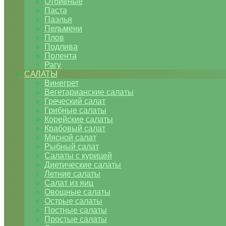
Отбивные
Паста
Паэлья
Пельмени
Плов
Подлива
Полента
Рагу
САЛАТЫ
Винегрет
Вегетарианские салаты
Греческий салат
Грибные салаты
Корейские салаты
Крабовый салат
Мясной салат
Рыбный салат
Салаты с курицей
Диетические салаты
Летние салаты
Салат из яиц
Овощные салаты
Острые салаты
Постные салаты
Простые салаты