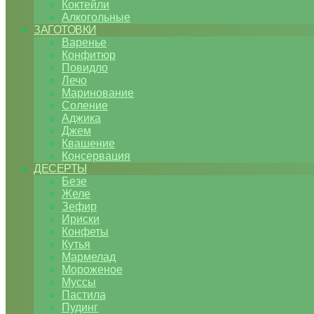
Коктейли
Алкогольные
ЗАГОТОВКИ
Варенье
Конфитюр
Повидло
Лечо
Маринование
Соление
Аджика
Джем
Квашение
Консервация
ДЕСЕРТЫ
Безе
Желе
Зефир
Ириски
Конфеты
Кутья
Мармелад
Мороженое
Муссы
Пастила
Пудинг