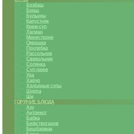
Бозбаш
Борщ
Бульоны
Капустняк
Крем-суп
Лагман
Минестроне
Окрошка
Похлебка
Рассольник
Свекольник
Солянка
Суп-пюре
Уха
Харчо
Холодные супы
Шурпа
Щи
ГОРЯЧИЕ БЛЮДА
Азу
Антрекот
Бабка
Бефстроганов
Бешбармак