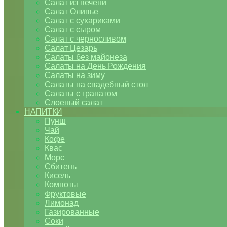
Салат из печени
Салат Оливье
Салат с сухариками
Салат с сыром
Салат с черносливом
Салат Цезарь
Салаты без майонеза
Салаты на День Рождения
Салаты на зиму
Салаты на свадебный стол
Салаты с гранатом
Слоеный салат
НАПИТКИ
Пунш
Чай
Кофе
Квас
Морс
Сбитень
Кисель
Компоты
Фруктовые
Лимонад
Газированные
Соки