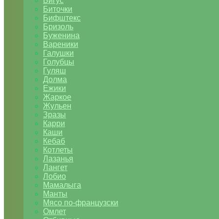
Бигус
Биточки
Бифштекс
Бризоль
Буженина
Вареники
Галушки
Голубцы
Гуляш
Долма
Ежики
Жаркое
Жульен
Зразы
Карри
Каши
Кебаб
Котлеты
Лазанья
Лангет
Лобио
Мамалыга
Манты
Мясо по-французски
Омлет