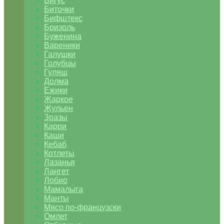
Бигус
Биточки
Бифштекс
Бризоль
Буженина
Вареники
Галушки
Голубцы
Гуляш
Долма
Ежики
Жаркое
Жульен
Зразы
Карри
Каши
Кебаб
Котлеты
Лазанья
Лангет
Лобио
Мамалыга
Манты
Мясо по-французски
Омлет