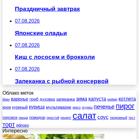
Праздничный завтрак
07.08.2026
Японские оладьи
07.08.2026
Киш с лососем и брокколи
07.08.2026
Запеканка с рыбной консервой
Облако меток
зима
котлета
варенье
капуста
гриб
духовка
запеканка
блин
кефир
пирог
печенье
курица
мультиварке
куриный
крем
мясо
огурец
салат
соус
помидор
пирожок
пицца
простой
рецепт
творожный
тест
торт
яблоко
Интересно