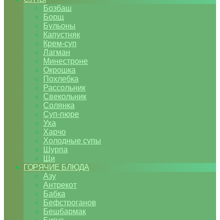
Бозбаш
Борщ
Бульоны
Капустняк
Крем-суп
Лагман
Минестроне
Окрошка
Похлебка
Рассольник
Свекольник
Солянка
Суп-пюре
Уха
Харчо
Холодные супы
Шурпа
Щи
ГОРЯЧИЕ БЛЮДА
Азу
Антрекот
Бабка
Бефстроганов
Бешбармак