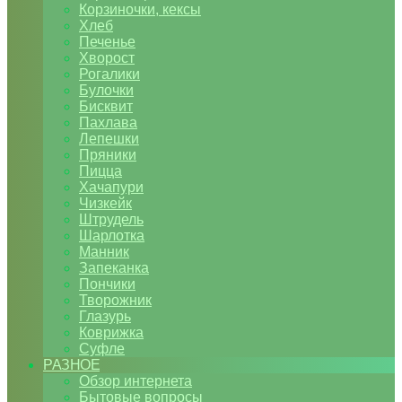
Корзиночки, кексы
Хлеб
Печенье
Хворост
Рогалики
Булочки
Бисквит
Пахлава
Лепешки
Пряники
Пицца
Хачапури
Чизкейк
Штрудель
Шарлотка
Манник
Запеканка
Пончики
Творожник
Глазурь
Коврижка
Суфле
РАЗНОЕ
Обзор интернета
Бытовые вопросы