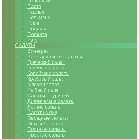
Отбивные
Паста
Паэлья
Пельмени
Плов
Подлива
Полента
Рагу
САЛАТЫ
Винегрет
Вегетарианские салаты
Греческий салат
Грибные салаты
Корейские салаты
Крабовый салат
Мясной салат
Рыбный салат
Салаты с курицей
Диетические салаты
Летние салаты
Салат из яиц
Овощные салаты
Острые салаты
Постные салаты
Простые салаты