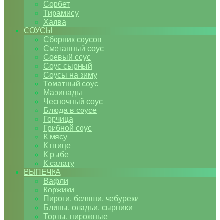
Сорбет
Тирамису
Халва
СОУСЫ
Сборник соусов
Сметанный соус
Соевый соус
Соус сырный
Соусы на зиму
Томатный соус
Маринады
Чесночный соус
Блюда в соусе
Горчица
Грибной соус
К мясу
К птице
К рыбе
К салату
ВЫПЕЧКА
Вафли
Коржики
Пироги, беляши, чебуреки
Блины, оладьи, сырники
Торты, пирожные