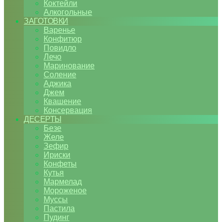
Коктейли
Алкогольные
ЗАГОТОВКИ
Варенье
Конфитюр
Повидло
Лечо
Маринование
Соление
Аджика
Джем
Квашение
Консервация
ДЕСЕРТЫ
Безе
Желе
Зефир
Ириски
Конфеты
Кутья
Мармелад
Мороженое
Муссы
Пастила
Пудинг