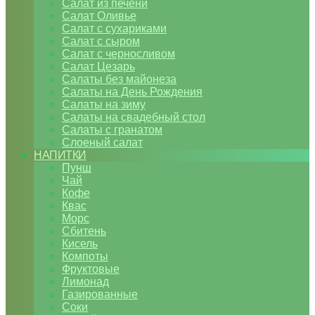
Салат из печени
Салат Оливье
Салат с сухариками
Салат с сыром
Салат с черносливом
Салат Цезарь
Салаты без майонеза
Салаты на День Рождения
Салаты на зиму
Салаты на свадебный стол
Салаты с гранатом
Слоеный салат
НАПИТКИ
Пунш
Чай
Кофе
Квас
Морс
Сбитень
Кисель
Компоты
Фруктовые
Лимонад
Газированные
Соки