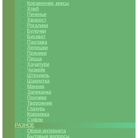
Корзиночки, кексы
Хлеб
Печенье
Хворост
Рогалики
Булочки
Бисквит
Пахлава
Лепешки
Пряники
Пицца
Хачапури
Чизкейк
Штрудель
Шарлотка
Манник
Запеканка
Пончики
Творожник
Глазурь
Коврижка
Суфле
РАЗНОЕ
Обзор интернета
Бытовые вопросы