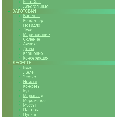
Коктейли
Алкогольные
ЗАГОТОВКИ
Варенье
Конфитюр
Повидло
Лечо
Маринование
Соление
Аджика
Джем
Квашение
Консервация
ДЕСЕРТЫ
Безе
Желе
Зефир
Ириски
Конфеты
Кутья
Мармелад
Мороженое
Муссы
Пастила
Пудинг