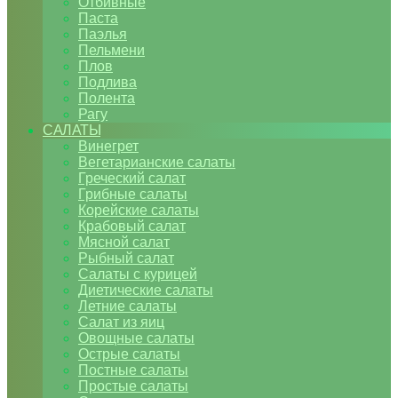
Отбивные
Паста
Паэлья
Пельмени
Плов
Подлива
Полента
Рагу
САЛАТЫ
Винегрет
Вегетарианские салаты
Греческий салат
Грибные салаты
Корейские салаты
Крабовый салат
Мясной салат
Рыбный салат
Салаты с курицей
Диетические салаты
Летние салаты
Салат из яиц
Овощные салаты
Острые салаты
Постные салаты
Простые салаты