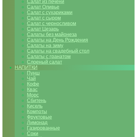
Салат из печени
Салат Оливье
Салат с сухариками
Салат с сыром
Салат с черносливом
Салат Цезарь
Салаты без майонеза
Салаты на День Рождения
Салаты на зиму
Салаты на свадебный стол
Салаты с гранатом
Слоеный салат
НАПИТКИ
Пунш
Чай
Кофе
Квас
Морс
Сбитень
Кисель
Компоты
Фруктовые
Лимонад
Газированные
Соки