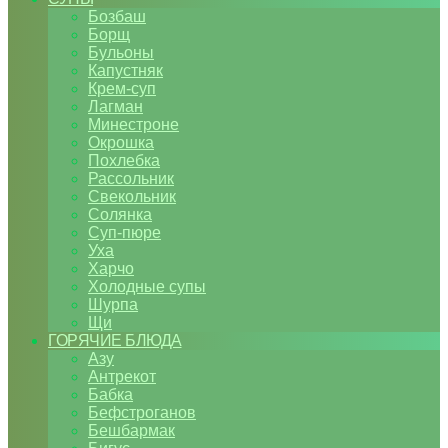
Бозбаш
Борщ
Бульоны
Капустняк
Крем-суп
Лагман
Минестроне
Окрошка
Похлебка
Рассольник
Свекольник
Солянка
Суп-пюре
Уха
Харчо
Холодные супы
Шурпа
Щи
ГОРЯЧИЕ БЛЮДА
Азу
Антрекот
Бабка
Бефстроганов
Бешбармак