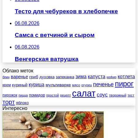
Тесто для чебуреков в хлебопечке
06.08.2026
Самса с ветчиной и сыром
06.08.2026
Венгерская ватрушка
Облако меток
зима
котлета
варенье
капуста
гриб
духовка
запеканка
блин
кефир
пирог
печенье
курица
мультиварке
куриный
крем
мясо
огурец
салат
соус
помидор
пирожок
пицца
простой
рецепт
творожный
тест
торт
яблоко
Интересно