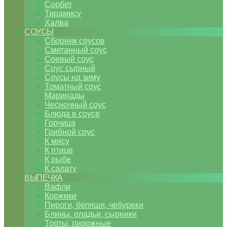
Сорбет
Тирамису
Халва
СОУСЫ
Сборник соусов
Сметанный соус
Соевый соус
Соус сырный
Соусы на зиму
Томатный соус
Маринады
Чесночный соус
Блюда в соусе
Горчица
Грибной соус
К мясу
К птице
К рыбе
К салату
ВЫПЕЧКА
Вафли
Коржики
Пироги, беляши, чебуреки
Блины, оладьи, сырники
Торты, пирожные