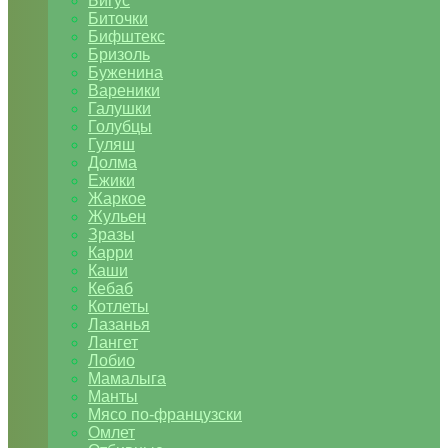
Бигус
Биточки
Бифштекс
Бризоль
Буженина
Вареники
Галушки
Голубцы
Гуляш
Долма
Ежики
Жаркое
Жульен
Зразы
Карри
Каши
Кебаб
Котлеты
Лазанья
Лангет
Лобио
Мамалыга
Манты
Мясо по-французски
Омлет