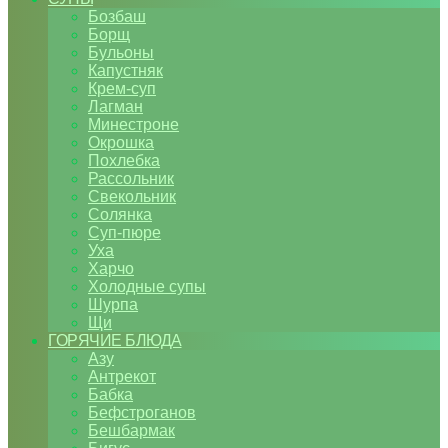
Бозбаш
Борщ
Бульоны
Капустняк
Крем-суп
Лагман
Минестроне
Окрошка
Похлебка
Рассольник
Свекольник
Солянка
Суп-пюре
Уха
Харчо
Холодные супы
Шурпа
Щи
ГОРЯЧИЕ БЛЮДА
Азу
Антрекот
Бабка
Бефстроганов
Бешбармак