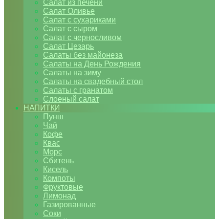
Салат из печени
Салат Оливье
Салат с сухариками
Салат с сыром
Салат с черносливом
Салат Цезарь
Салаты без майонеза
Салаты на День Рождения
Салаты на зиму
Салаты на свадебный стол
Салаты с гранатом
Слоеный салат
НАПИТКИ
Пунш
Чай
Кофе
Квас
Морс
Сбитень
Кисель
Компоты
Фруктовые
Лимонад
Газированные
Соки