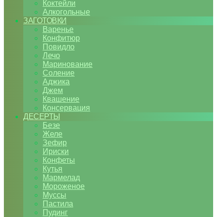
Коктейли
Алкогольные
ЗАГОТОВКИ
Варенье
Конфитюр
Повидло
Лечо
Маринование
Соление
Аджика
Джем
Квашение
Консервация
ДЕСЕРТЫ
Безе
Желе
Зефир
Ириски
Конфеты
Кутья
Мармелад
Мороженое
Муссы
Пастила
Пудинг