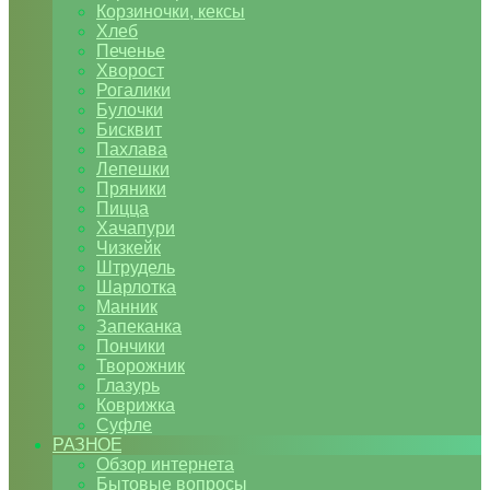
Корзиночки, кексы
Хлеб
Печенье
Хворост
Рогалики
Булочки
Бисквит
Пахлава
Лепешки
Пряники
Пицца
Хачапури
Чизкейк
Штрудель
Шарлотка
Манник
Запеканка
Пончики
Творожник
Глазурь
Коврижка
Суфле
РАЗНОЕ
Обзор интернета
Бытовые вопросы