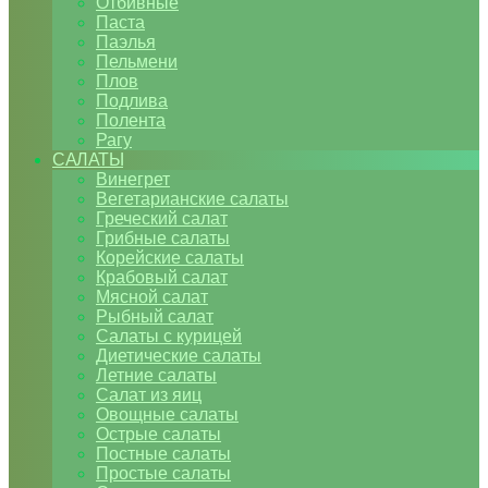
Отбивные
Паста
Паэлья
Пельмени
Плов
Подлива
Полента
Рагу
САЛАТЫ
Винегрет
Вегетарианские салаты
Греческий салат
Грибные салаты
Корейские салаты
Крабовый салат
Мясной салат
Рыбный салат
Салаты с курицей
Диетические салаты
Летние салаты
Салат из яиц
Овощные салаты
Острые салаты
Постные салаты
Простые салаты