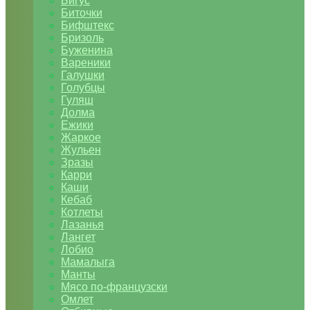
Бигус
Биточки
Бифштекс
Бризоль
Буженина
Вареники
Галушки
Голубцы
Гуляш
Долма
Ежики
Жаркое
Жульен
Зразы
Карри
Каши
Кебаб
Котлеты
Лазанья
Лангет
Лобио
Мамалыга
Манты
Мясо по-французски
Омлет