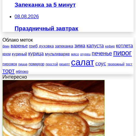
Запеканка за 5 минут
08.08.2026
Праздничный завтрак
Облако меток
зима
котлета
варенье
капуста
гриб
духовка
запеканка
блин
кефир
пирог
печенье
курица
мультиварке
куриный
крем
мясо
огурец
салат
соус
помидор
пирожок
пицца
простой
рецепт
творожный
тест
торт
яблоко
Интересно