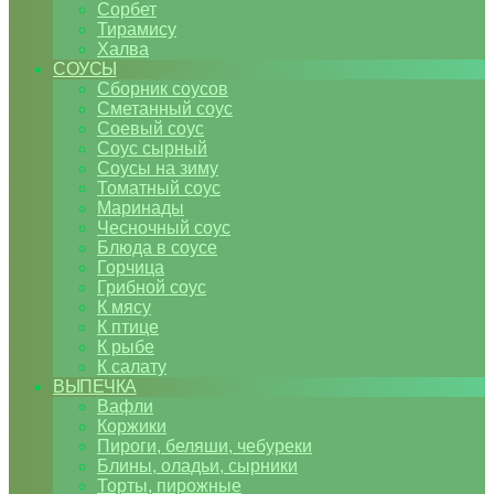
Сорбет
Тирамису
Халва
СОУСЫ
Сборник соусов
Сметанный соус
Соевый соус
Соус сырный
Соусы на зиму
Томатный соус
Маринады
Чесночный соус
Блюда в соусе
Горчица
Грибной соус
К мясу
К птице
К рыбе
К салату
ВЫПЕЧКА
Вафли
Коржики
Пироги, беляши, чебуреки
Блины, оладьи, сырники
Торты, пирожные