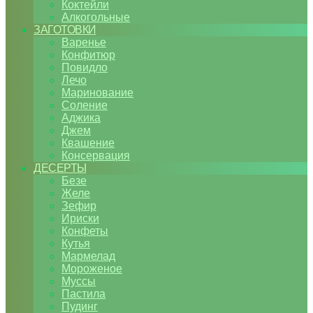
Коктейли
Алкогольные
ЗАГОТОВКИ
Варенье
Конфитюр
Повидло
Лечо
Маринование
Соление
Аджика
Джем
Квашение
Консервация
ДЕСЕРТЫ
Безе
Желе
Зефир
Ириски
Конфеты
Кутья
Мармелад
Мороженое
Муссы
Пастила
Пудинг