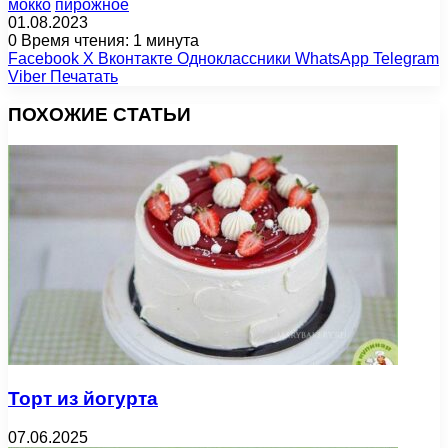
мокко
пирожное
01.08.2023
0
Время чтения: 1 минута
Facebook
X
Вконтакте
Одноклассники
WhatsApp
Telegram
Viber
Печатать
ПОХОЖИЕ СТАТЬИ
Торт из йогурта
07.06.2025