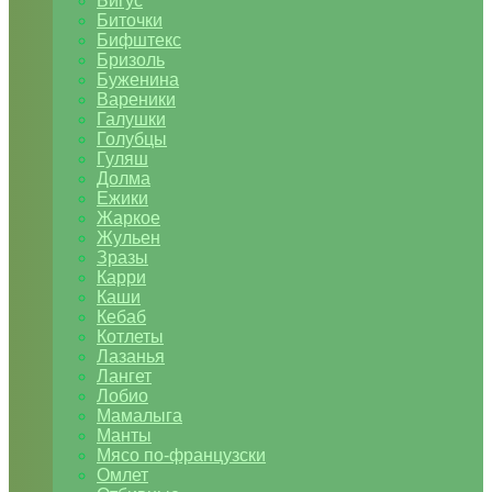
Бигус
Биточки
Бифштекс
Бризоль
Буженина
Вареники
Галушки
Голубцы
Гуляш
Долма
Ежики
Жаркое
Жульен
Зразы
Карри
Каши
Кебаб
Котлеты
Лазанья
Лангет
Лобио
Мамалыга
Манты
Мясо по-французски
Омлет