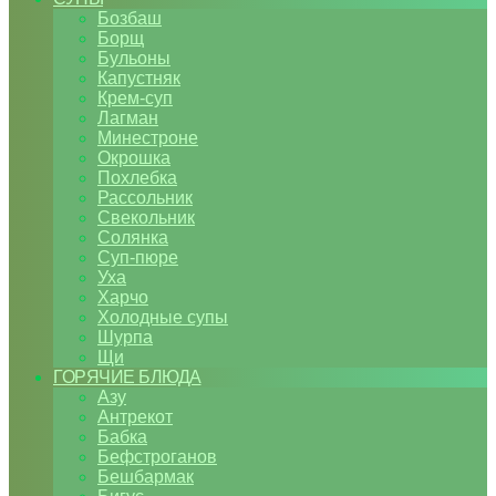
Бозбаш
Борщ
Бульоны
Капустняк
Крем-суп
Лагман
Минестроне
Окрошка
Похлебка
Рассольник
Свекольник
Солянка
Суп-пюре
Уха
Харчо
Холодные супы
Шурпа
Щи
ГОРЯЧИЕ БЛЮДА
Азу
Антрекот
Бабка
Бефстроганов
Бешбармак