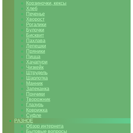
Корзиночки, кексы
Хлеб
Печенье
Хворост
Рогалики
Булочки
Бисквит
Пахлава
Лепешки
Пряники
Пицца
Хачапури
Чизкейк
Штрудель
Шарлотка
Манник
Запеканка
Пончики
Творожник
Глазурь
Коврижка
Суфле
РАЗНОЕ
Обзор интернета
Бытовые вопросы