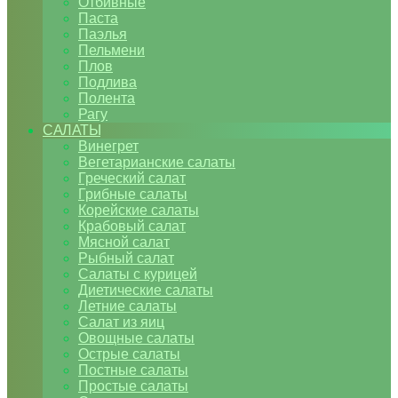
Отбивные
Паста
Паэлья
Пельмени
Плов
Подлива
Полента
Рагу
САЛАТЫ
Винегрет
Вегетарианские салаты
Греческий салат
Грибные салаты
Корейские салаты
Крабовый салат
Мясной салат
Рыбный салат
Салаты с курицей
Диетические салаты
Летние салаты
Салат из яиц
Овощные салаты
Острые салаты
Постные салаты
Простые салаты