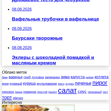
08.08.2026
Вафельные трубочки в вафельнице
08.08.2026
Баурсаки творожные
08.08.2026
Эклеры с шоколадной помадкой и
масляным кремом
Облако меток
зима
котлета
варенье
капуста
гриб
духовка
запеканка
блин
кефир
пирог
печенье
курица
мультиварке
куриный
крем
мясо
огурец
салат
соус
помидор
пирожок
пицца
простой
рецепт
творожный
тест
торт
яблоко
Интересно