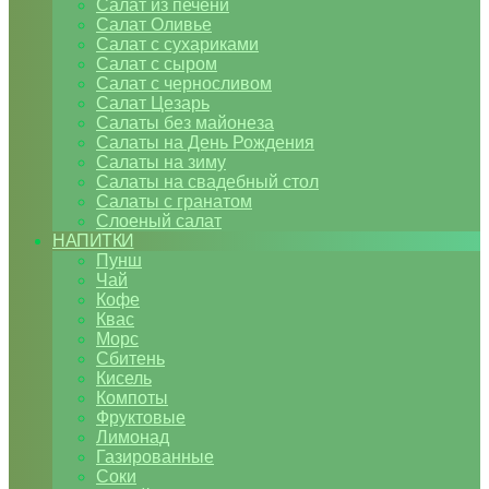
Салат из печени
Салат Оливье
Салат с сухариками
Салат с сыром
Салат с черносливом
Салат Цезарь
Салаты без майонеза
Салаты на День Рождения
Салаты на зиму
Салаты на свадебный стол
Салаты с гранатом
Слоеный салат
НАПИТКИ
Пунш
Чай
Кофе
Квас
Морс
Сбитень
Кисель
Компоты
Фруктовые
Лимонад
Газированные
Соки