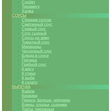
Сорбет
Тирамису
Халва
СОУСЫ
Сборник соусов
Сметанный соус
Соевый соус
Соус сырный
Соусы на зиму
Томатный соус
Маринады
Чесночный соус
Блюда в соусе
Горчица
Грибной соус
К мясу
К птице
К рыбе
К салату
ВЫПЕЧКА
Вафли
Коржики
Пироги, беляши, чебуреки
Блины, оладьи, сырники
Торты, пирожные