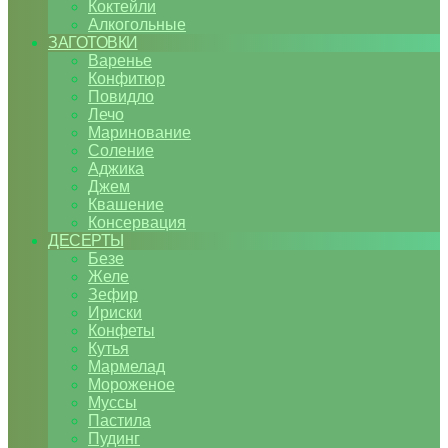
Коктейли
Алкогольные
ЗАГОТОВКИ
Варенье
Конфитюр
Повидло
Лечо
Маринование
Соление
Аджика
Джем
Квашение
Консервация
ДЕСЕРТЫ
Безе
Желе
Зефир
Ириски
Конфеты
Кутья
Мармелад
Мороженое
Муссы
Пастила
Пудинг