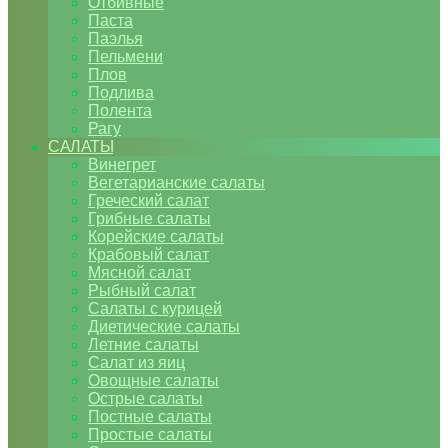
Отбивные
Паста
Паэлья
Пельмени
Плов
Подлива
Полента
Рагу
САЛАТЫ
Винегрет
Вегетарианские салаты
Греческий салат
Грибные салаты
Корейские салаты
Крабовый салат
Мясной салат
Рыбный салат
Салаты с курицей
Диетические салаты
Летние салаты
Салат из яиц
Овощные салаты
Острые салаты
Постные салаты
Простые салаты