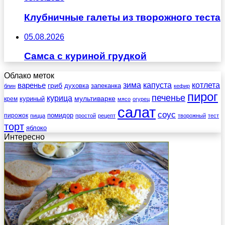
Клубничные галеты из творожного теста
05.08.2026
Самса с куриной грудкой
Облако меток
зима
котлета
варенье
капуста
гриб
духовка
запеканка
блин
кефир
пирог
печенье
курица
мультиварке
куриный
крем
мясо
огурец
салат
соус
помидор
пирожок
пицца
простой
рецепт
творожный
тест
торт
яблоко
Интересно