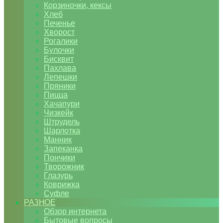
Корзиночки, кексы
Хлеб
Печенье
Хворост
Рогалики
Булочки
Бисквит
Пахлава
Лепешки
Пряники
Пицца
Хачапури
Чизкейк
Штрудель
Шарлотка
Манник
Запеканка
Пончики
Творожник
Глазурь
Коврижка
Суфле
РАЗНОЕ
Обзор интернета
Бытовые вопросы