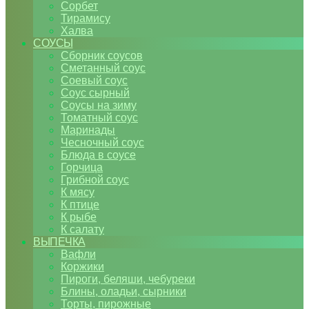
Сорбет
Тирамису
Халва
СОУСЫ
Сборник соусов
Сметанный соус
Соевый соус
Соус сырный
Соусы на зиму
Томатный соус
Маринады
Чесночный соус
Блюда в соусе
Горчица
Грибной соус
К мясу
К птице
К рыбе
К салату
ВЫПЕЧКА
Вафли
Коржики
Пироги, беляши, чебуреки
Блины, оладьи, сырники
Торты, пирожные