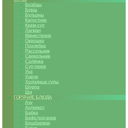
Бозбаш
Борщ
Бульоны
Капустняк
Крем-суп
Лагман
Минестроне
Окрошка
Похлебка
Рассольник
Свекольник
Солянка
Суп-пюре
Уха
Харчо
Холодные супы
Шурпа
Щи
ГОРЯЧИЕ БЛЮДА
Азу
Антрекот
Бабка
Бефстроганов
Бешбармак