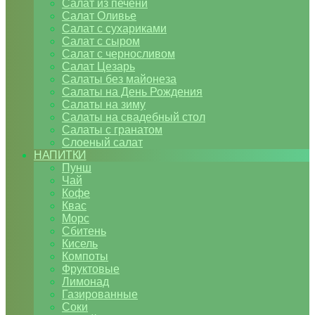
Салат из печени
Салат Оливье
Салат с сухариками
Салат с сыром
Салат с черносливом
Салат Цезарь
Салаты без майонеза
Салаты на День Рождения
Салаты на зиму
Салаты на свадебный стол
Салаты с гранатом
Слоеный салат
НАПИТКИ
Пунш
Чай
Кофе
Квас
Морс
Сбитень
Кисель
Компоты
Фруктовые
Лимонад
Газированные
Соки