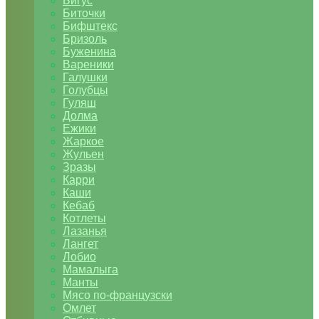
Бигус
Биточки
Бифштекс
Бризоль
Буженина
Вареники
Галушки
Голубцы
Гуляш
Долма
Ежики
Жаркое
Жульен
Зразы
Карри
Каши
Кебаб
Котлеты
Лазанья
Лангет
Лобио
Мамалыга
Манты
Мясо по-французски
Омлет