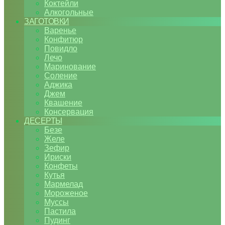
Коктейли
Алкогольные
ЗАГОТОВКИ
Варенье
Конфитюр
Повидло
Лечо
Маринование
Соление
Аджика
Джем
Квашение
Консервация
ДЕСЕРТЫ
Безе
Желе
Зефир
Ириски
Конфеты
Кутья
Мармелад
Мороженое
Муссы
Пастила
Пудинг