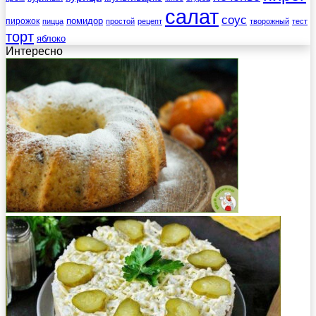
салат
соус
помидор
пирожок
пицца
простой
рецепт
творожный
тест
торт
яблоко
Интересно