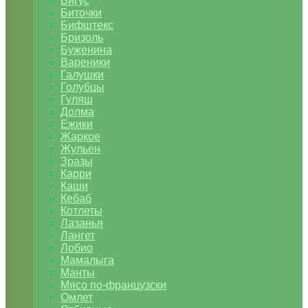
Бигус
Биточки
Бифштекс
Бризоль
Буженина
Вареники
Галушки
Голубцы
Гуляш
Долма
Ежики
Жаркое
Жульен
Зразы
Карри
Каши
Кебаб
Котлеты
Лазанья
Лангет
Лобио
Мамалыга
Манты
Мясо по-французски
Омлет