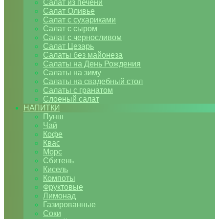
Салат из печени
Салат Оливье
Салат с сухариками
Салат с сыром
Салат с черносливом
Салат Цезарь
Салаты без майонеза
Салаты на День Рождения
Салаты на зиму
Салаты на свадебный стол
Салаты с гранатом
Слоеный салат
НАПИТКИ
Пунш
Чай
Кофе
Квас
Морс
Сбитень
Кисель
Компоты
Фруктовые
Лимонад
Газированные
Соки