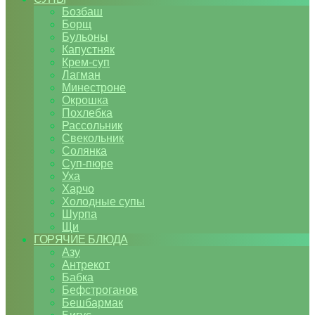
Бозбаш
Борщ
Бульоны
Капустняк
Крем-суп
Лагман
Минестроне
Окрошка
Похлебка
Рассольник
Свекольник
Солянка
Суп-пюре
Уха
Харчо
Холодные супы
Шурпа
Щи
ГОРЯЧИЕ БЛЮДА
Азу
Антрекот
Бабка
Бефстроганов
Бешбармак