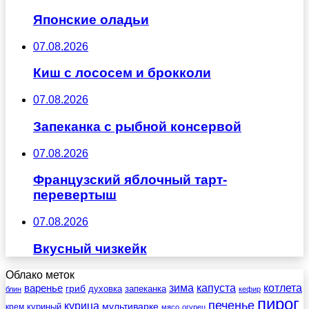
Японские оладьи
07.08.2026
Киш с лососем и брокколи
07.08.2026
Запеканка с рыбной консервой
07.08.2026
Французский яблочный тарт-
перевертыш
07.08.2026
Вкусный чизкейк
Облако меток
зима
котлета
варенье
капуста
гриб
духовка
запеканка
блин
кефир
пирог
печенье
курица
мультиварке
куриный
крем
мясо
огурец