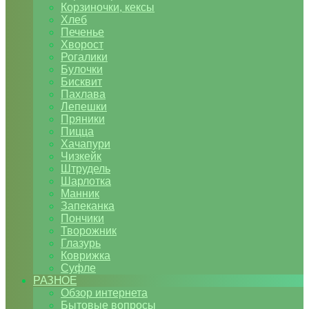
Корзиночки, кексы
Хлеб
Печенье
Хворост
Рогалики
Булочки
Бисквит
Пахлава
Лепешки
Пряники
Пицца
Хачапури
Чизкейк
Штрудель
Шарлотка
Манник
Запеканка
Пончики
Творожник
Глазурь
Коврижка
Суфле
РАЗНОЕ
Обзор интернета
Бытовые вопросы