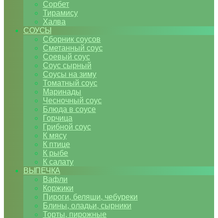
Сорбет
Тирамису
Халва
СОУСЫ
Сборник соусов
Сметанный соус
Соевый соус
Соус сырный
Соусы на зиму
Томатный соус
Маринады
Чесночный соус
Блюда в соусе
Горчица
Грибной соус
К мясу
К птице
К рыбе
К салату
ВЫПЕЧКА
Вафли
Коржики
Пироги, беляши, чебуреки
Блины, оладьи, сырники
Торты, пирожные