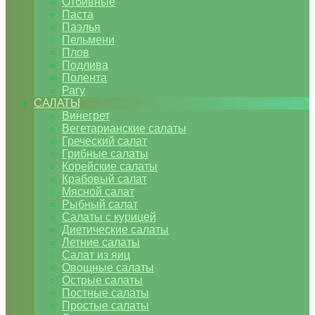
Отбивные
Паста
Паэлья
Пельмени
Плов
Подлива
Полента
Рагу
САЛАТЫ
Винегрет
Вегетарианские салаты
Греческий салат
Грибные салаты
Корейские салаты
Крабовый салат
Мясной салат
Рыбный салат
Салаты с курицей
Диетические салаты
Летние салаты
Салат из яиц
Овощные салаты
Острые салаты
Постные салаты
Простые салаты