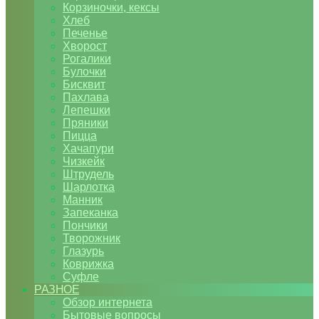
Корзиночки, кексы
Хлеб
Печенье
Хворост
Рогалики
Булочки
Бисквит
Пахлава
Лепешки
Пряники
Пицца
Хачапури
Чизкейк
Штрудель
Шарлотка
Манник
Запеканка
Пончики
Творожник
Глазурь
Коврижка
Суфле
РАЗНОЕ
Обзор интернета
Бытовые вопросы