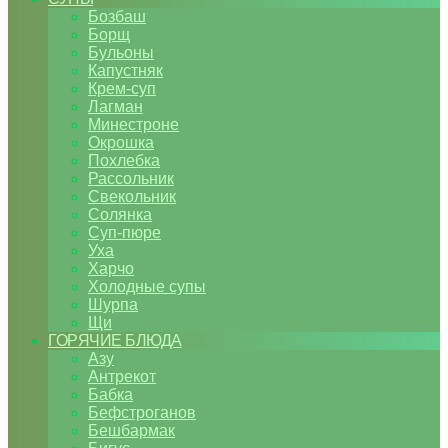
Бозбаш
Борщ
Бульоны
Капустняк
Крем-суп
Лагман
Минестроне
Окрошка
Похлебка
Рассольник
Свекольник
Солянка
Суп-пюре
Уха
Харчо
Холодные супы
Шурпа
Щи
ГОРЯЧИЕ БЛЮДА
Азу
Антрекот
Бабка
Бефстроганов
Бешбармак