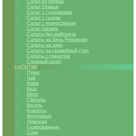
Салат из печени
Салат Оливье
Салат с сухариками
Салат с сыром
Салат с черносливом
Салат Цезарь
Салаты без майонеза
Салаты на День Рождения
Салаты на зиму
Салаты на свадебный стол
Салаты с гранатом
Слоеный салат
НАПИТКИ
Пунш
Чай
Кофе
Квас
Морс
Сбитень
Кисель
Компоты
Фруктовые
Лимонад
Газированные
Соки