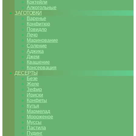
Коктейли
Алкогольные
ЗАГОТОВКИ
Варенье
Конфитюр
Повидло
Лечо
Маринование
Соление
Аджика
Джем
Квашение
Консервация
ДЕСЕРТЫ
Безе
Желе
Зефир
Ириски
Конфеты
Кутья
Мармелад
Мороженое
Муссы
Пастила
Пудинг