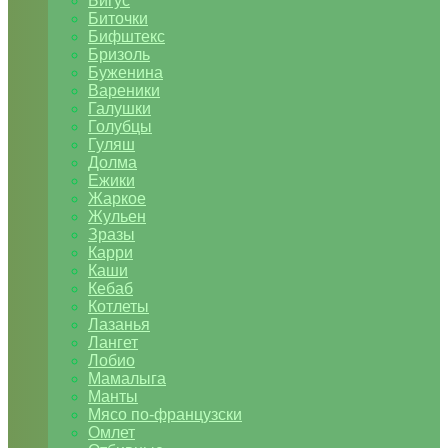
Бигус
Биточки
Бифштекс
Бризоль
Буженина
Вареники
Галушки
Голубцы
Гуляш
Долма
Ежики
Жаркое
Жульен
Зразы
Карри
Каши
Кебаб
Котлеты
Лазанья
Лангет
Лобио
Мамалыга
Манты
Мясо по-французски
Омлет