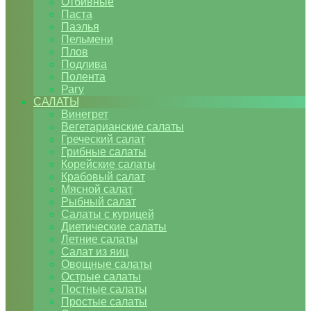
Отбивные
Паста
Паэлья
Пельмени
Плов
Подлива
Полента
Рагу
САЛАТЫ
Винегрет
Вегетарианские салаты
Греческий салат
Грибные салаты
Корейские салаты
Крабовый салат
Мясной салат
Рыбный салат
Салаты с курицей
Диетические салаты
Летние салаты
Салат из яиц
Овощные салаты
Острые салаты
Постные салаты
Простые салаты