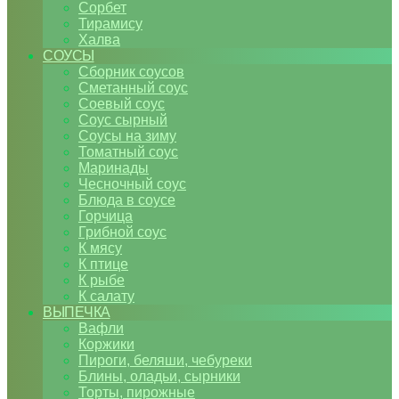
Сорбет
Тирамису
Халва
СОУСЫ
Сборник соусов
Сметанный соус
Соевый соус
Соус сырный
Соусы на зиму
Томатный соус
Маринады
Чесночный соус
Блюда в соусе
Горчица
Грибной соус
К мясу
К птице
К рыбе
К салату
ВЫПЕЧКА
Вафли
Коржики
Пироги, беляши, чебуреки
Блины, оладьи, сырники
Торты, пирожные