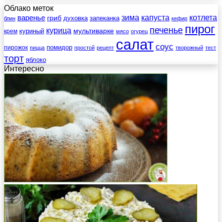
Облако меток
зима
котлета
варенье
капуста
гриб
духовка
запеканка
блин
кефир
пирог
печенье
курица
мультиварке
куриный
крем
мясо
огурец
салат
соус
помидор
пирожок
пицца
простой
рецепт
творожный
тест
торт
яблоко
Интересно