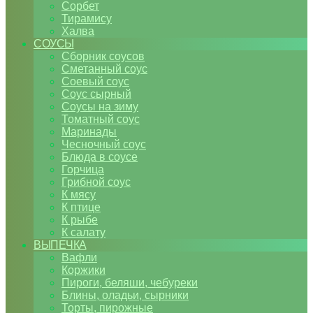
Сорбет
Тирамису
Халва
СОУСЫ
Сборник соусов
Сметанный соус
Соевый соус
Соус сырный
Соусы на зиму
Томатный соус
Маринады
Чесночный соус
Блюда в соусе
Горчица
Грибной соус
К мясу
К птице
К рыбе
К салату
ВЫПЕЧКА
Вафли
Коржики
Пироги, беляши, чебуреки
Блины, оладьи, сырники
Торты, пирожные