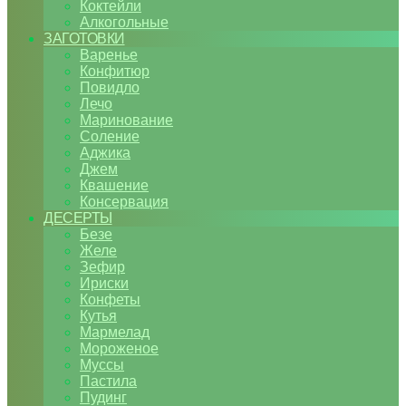
Коктейли
Алкогольные
ЗАГОТОВКИ
Варенье
Конфитюр
Повидло
Лечо
Маринование
Соление
Аджика
Джем
Квашение
Консервация
ДЕСЕРТЫ
Безе
Желе
Зефир
Ириски
Конфеты
Кутья
Мармелад
Мороженое
Муссы
Пастила
Пудинг