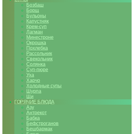
Бозбаш
Борщ
Бульоны
Капустняк
Крем-суп
Лагман
Минестроне
Окрошка
Похлебка
Рассольник
Свекольник
Солянка
Суп-пюре
Уха
Харчо
Холодные супы
Шурпа
Щи
ГОРЯЧИЕ БЛЮДА
Азу
Антрекот
Бабка
Бефстроганов
Бешбармак