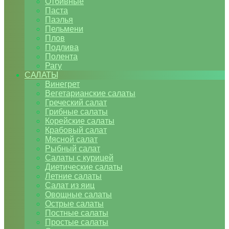
Отбивные
Паста
Паэлья
Пельмени
Плов
Подлива
Полента
Рагу
САЛАТЫ
Винегрет
Вегетарианские салаты
Греческий салат
Грибные салаты
Корейские салаты
Крабовый салат
Мясной салат
Рыбный салат
Салаты с курицей
Диетические салаты
Летние салаты
Салат из яиц
Овощные салаты
Острые салаты
Постные салаты
Простые салаты