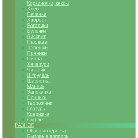
Корзиночки, кексы
Хлеб
Печенье
Хворост
Рогалики
Булочки
Бисквит
Пахлава
Лепешки
Пряники
Пицца
Хачапури
Чизкейк
Штрудель
Шарлотка
Манник
Запеканка
Пончики
Творожник
Глазурь
Коврижка
Суфле
РАЗНОЕ
Обзор интернета
Бытовые вопросы