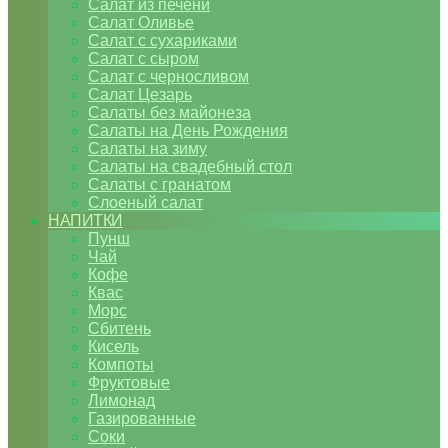
Салат из печени
Салат Оливье
Салат с сухариками
Салат с сыром
Салат с черносливом
Салат Цезарь
Салаты без майонеза
Салаты на День Рождения
Салаты на зиму
Салаты на свадебный стол
Салаты с гранатом
Слоеный салат
НАПИТКИ
Пунш
Чай
Кофе
Квас
Морс
Сбитень
Кисель
Компоты
Фруктовые
Лимонад
Газированные
Соки