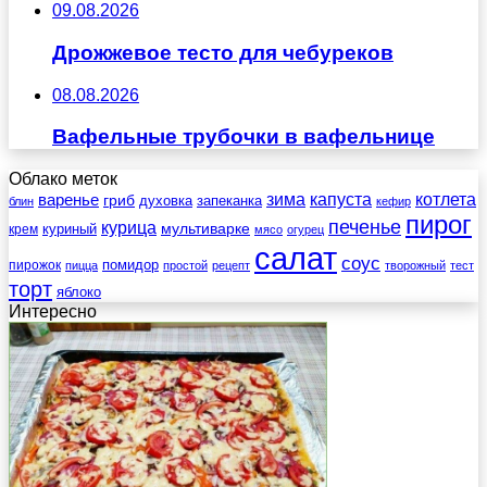
09.08.2026
Дрожжевое тесто для чебуреков
08.08.2026
Вафельные трубочки в вафельнице
Облако меток
зима
котлета
варенье
капуста
гриб
духовка
запеканка
блин
кефир
пирог
печенье
курица
мультиварке
куриный
крем
мясо
огурец
салат
соус
помидор
пирожок
пицца
простой
рецепт
творожный
тест
торт
яблоко
Интересно