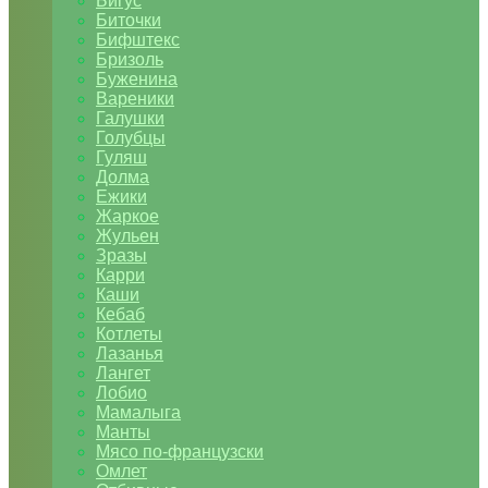
Бигус
Биточки
Бифштекс
Бризоль
Буженина
Вареники
Галушки
Голубцы
Гуляш
Долма
Ежики
Жаркое
Жульен
Зразы
Карри
Каши
Кебаб
Котлеты
Лазанья
Лангет
Лобио
Мамалыга
Манты
Мясо по-французски
Омлет