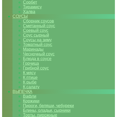
Сорбет
Тирамису
Халва
СОУСЫ
Сборник соусов
Сметанный соус
Соевый соус
Соус сырный
Соусы на зиму
Томатный соус
Маринады
Чесночный соус
Блюда в соусе
Горчица
Грибной соус
К мясу
К птице
К рыбе
К салату
ВЫПЕЧКА
Вафли
Коржики
Пироги, беляши, чебуреки
Блины, оладьи, сырники
Торты, пирожные