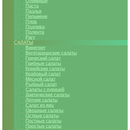
Отбивные
Паста
Паэлья
Пельмени
Плов
Подлива
Полента
Рагу
САЛАТЫ
Винегрет
Вегетарианские салаты
Греческий салат
Грибные салаты
Корейские салаты
Крабовый салат
Мясной салат
Рыбный салат
Салаты с курицей
Диетические салаты
Летние салаты
Салат из яиц
Овощные салаты
Острые салаты
Постные салаты
Простые салаты