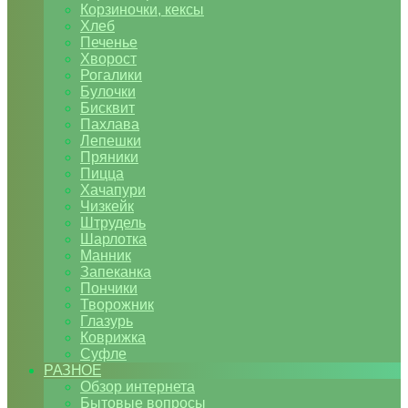
Корзиночки, кексы
Хлеб
Печенье
Хворост
Рогалики
Булочки
Бисквит
Пахлава
Лепешки
Пряники
Пицца
Хачапури
Чизкейк
Штрудель
Шарлотка
Манник
Запеканка
Пончики
Творожник
Глазурь
Коврижка
Суфле
РАЗНОЕ
Обзор интернета
Бытовые вопросы