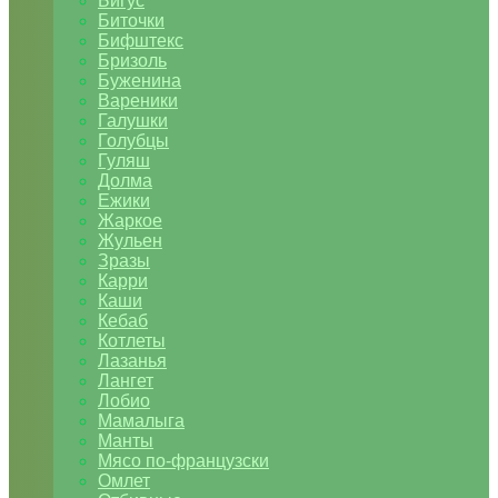
Бигус
Биточки
Бифштекс
Бризоль
Буженина
Вареники
Галушки
Голубцы
Гуляш
Долма
Ежики
Жаркое
Жульен
Зразы
Карри
Каши
Кебаб
Котлеты
Лазанья
Лангет
Лобио
Мамалыга
Манты
Мясо по-французски
Омлет