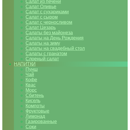
Салат из печени
Салат Оливье
Салат с сухариками
Салат с сыром
Салат с черносливом
Салат Цезарь
Салаты без майонеза
Салаты на День Рождения
Салаты на зиму
Салаты на свадебный стол
Салаты с гранатом
Слоеный салат
НАПИТКИ
Пунш
Чай
Кофе
Квас
Морс
Сбитень
Кисель
Компоты
Фруктовые
Лимонад
Газированные
Соки