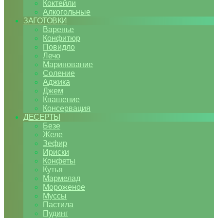
Коктейли
Алкогольные
ЗАГОТОВКИ
Варенье
Конфитюр
Повидло
Лечо
Маринование
Соление
Аджика
Джем
Квашение
Консервация
ДЕСЕРТЫ
Безе
Желе
Зефир
Ириски
Конфеты
Кутья
Мармелад
Мороженое
Муссы
Пастила
Пудинг