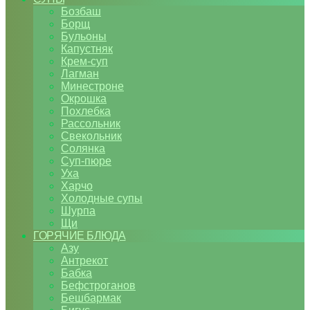
Бозбаш
Борщ
Бульоны
Капустняк
Крем-суп
Лагман
Минестроне
Окрошка
Похлебка
Рассольник
Свекольник
Солянка
Суп-пюре
Уха
Харчо
Холодные супы
Шурпа
Щи
ГОРЯЧИЕ БЛЮДА
Азу
Антрекот
Бабка
Бефстроганов
Бешбармак