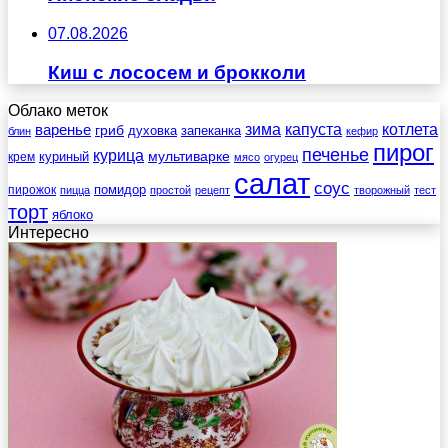
07.08.2026
Киш с лососем и брокколи
Облако меток
зима
котлета
варенье
капуста
гриб
духовка
запеканка
блин
кефир
пирог
печенье
курица
мультиварке
куриный
крем
мясо
огурец
салат
соус
помидор
пирожок
пицца
простой
рецепт
творожный
тест
торт
яблоко
Интересно