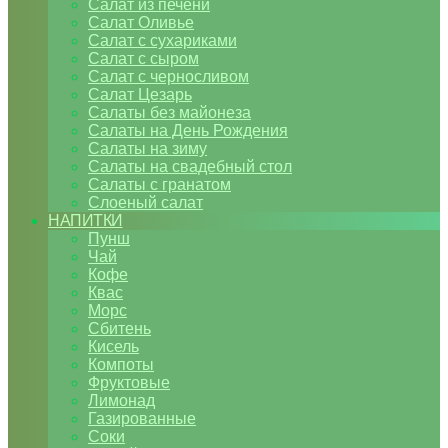
Салат из печени
Салат Оливье
Салат с сухариками
Салат с сыром
Салат с черносливом
Салат Цезарь
Салаты без майонеза
Салаты на День Рождения
Салаты на зиму
Салаты на свадебный стол
Салаты с гранатом
Слоеный салат
НАПИТКИ
Пунш
Чай
Кофе
Квас
Морс
Сбитень
Кисель
Компоты
Фруктовые
Лимонад
Газированные
Соки