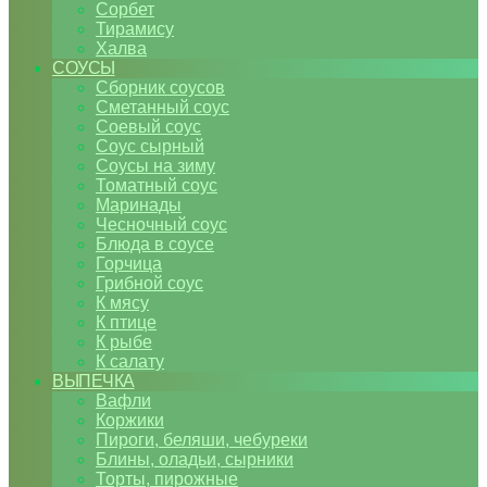
Сорбет
Тирамису
Халва
СОУСЫ
Сборник соусов
Сметанный соус
Соевый соус
Соус сырный
Соусы на зиму
Томатный соус
Маринады
Чесночный соус
Блюда в соусе
Горчица
Грибной соус
К мясу
К птице
К рыбе
К салату
ВЫПЕЧКА
Вафли
Коржики
Пироги, беляши, чебуреки
Блины, оладьи, сырники
Торты, пирожные