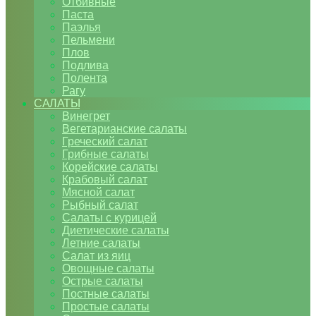
Отбивные
Паста
Паэлья
Пельмени
Плов
Подлива
Полента
Рагу
САЛАТЫ
Винегрет
Вегетарианские салаты
Греческий салат
Грибные салаты
Корейские салаты
Крабовый салат
Мясной салат
Рыбный салат
Салаты с курицей
Диетические салаты
Летние салаты
Салат из яиц
Овощные салаты
Острые салаты
Постные салаты
Простые салаты