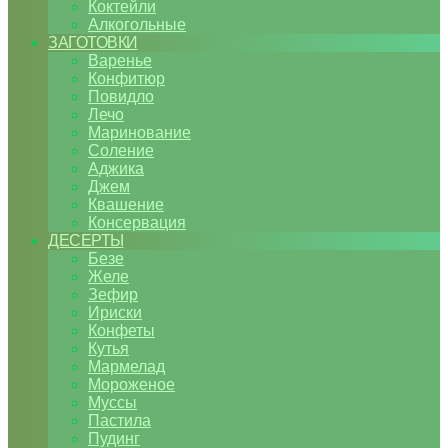
Коктейли
Алкогольные
ЗАГОТОВКИ
Варенье
Конфитюр
Повидло
Лечо
Маринование
Соление
Аджика
Джем
Квашение
Консервация
ДЕСЕРТЫ
Безе
Желе
Зефир
Ириски
Конфеты
Кутья
Мармелад
Мороженое
Муссы
Пастила
Пудинг