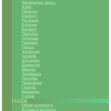
Корзиночки, кексы
Хлеб
Печенье
Хворост
Рогалики
Булочки
Бисквит
Пахлава
Лепешки
Пряники
Пицца
Хачапури
Чизкейк
Штрудель
Шарлотка
Манник
Запеканка
Пончики
Творожник
Глазурь
Коврижка
Суфле
РАЗНОЕ
Обзор интернета
Бытовые вопросы