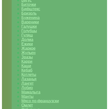
Бигус
Биточки
Бифштекс
Бризоль
Буженина
Вареники
Галушки
Голубцы
Гуляш
Долма
Ежики
Жаркое
Жульен
Зразы
Карри
Каши
Кебаб
Котлеты
Лазанья
Лангет
Лобио
Мамалыга
Манты
Мясо по-французски
Омлет