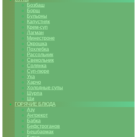
Бозбаш
Борщ
Бульоны
Капустняк
Крем-суп
Лагман
Минестроне
Окрошка
Похлебка
Рассольник
Свекольник
Солянка
Суп-пюре
Уха
Харчо
Холодные супы
Шурпа
Щи
ГОРЯЧИЕ БЛЮДА
Азу
Антрекот
Бабка
Бефстроганов
Бешбармак