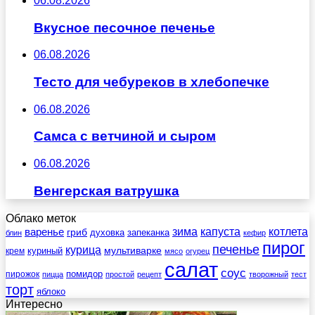
06.08.2026
Вкусное песочное печенье
06.08.2026
Тесто для чебуреков в хлебопечке
06.08.2026
Самса с ветчиной и сыром
06.08.2026
Венгерская ватрушка
Облако меток
зима
котлета
варенье
капуста
гриб
духовка
запеканка
блин
кефир
пирог
печенье
курица
мультиварке
куриный
крем
мясо
огурец
салат
соус
помидор
пирожок
пицца
простой
рецепт
творожный
тест
торт
яблоко
Интересно