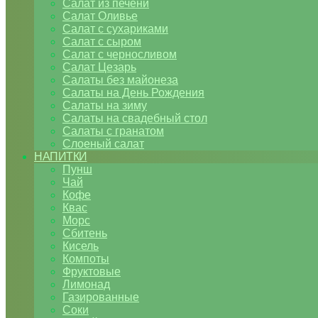
Салат из печени
Салат Оливье
Салат с сухариками
Салат с сыром
Салат с черносливом
Салат Цезарь
Салаты без майонеза
Салаты на День Рождения
Салаты на зиму
Салаты на свадебный стол
Салаты с гранатом
Слоеный салат
НАПИТКИ
Пунш
Чай
Кофе
Квас
Морс
Сбитень
Кисель
Компоты
Фруктовые
Лимонад
Газированные
Соки