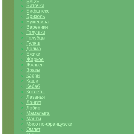
Бигус
Биточки
Бифштекс
Бризоль
Буженина
Вареники
Галушки
Голубцы
Гуляш
Долма
Ежики
Жаркое
Жульен
Зразы
Карри
Каши
Кебаб
Котлеты
Лазанья
Лангет
Лобио
Мамалыга
Манты
Мясо по-французски
Омлет