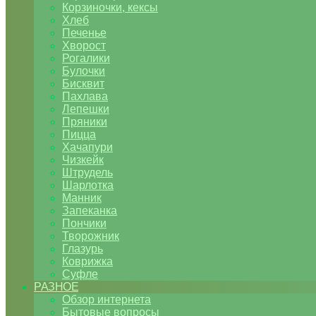
Корзиночки, кексы
Хлеб
Печенье
Хворост
Рогалики
Булочки
Бисквит
Пахлава
Лепешки
Пряники
Пицца
Хачапури
Чизкейк
Штрудель
Шарлотка
Манник
Запеканка
Пончики
Творожник
Глазурь
Коврижка
Суфле
РАЗНОЕ
Обзор интернета
Бытовые вопросы