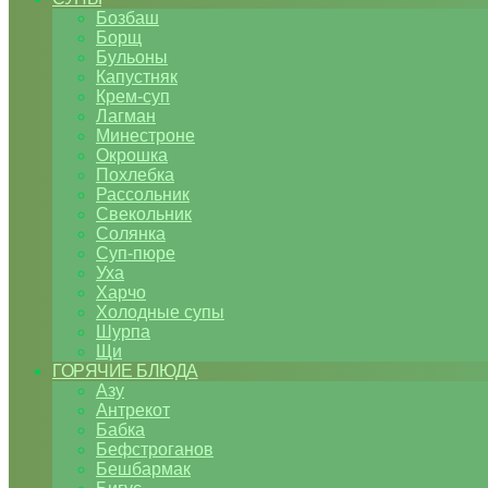
Бозбаш
Борщ
Бульоны
Капустняк
Крем-суп
Лагман
Минестроне
Окрошка
Похлебка
Рассольник
Свекольник
Солянка
Суп-пюре
Уха
Харчо
Холодные супы
Шурпа
Щи
ГОРЯЧИЕ БЛЮДА
Азу
Антрекот
Бабка
Бефстроганов
Бешбармак