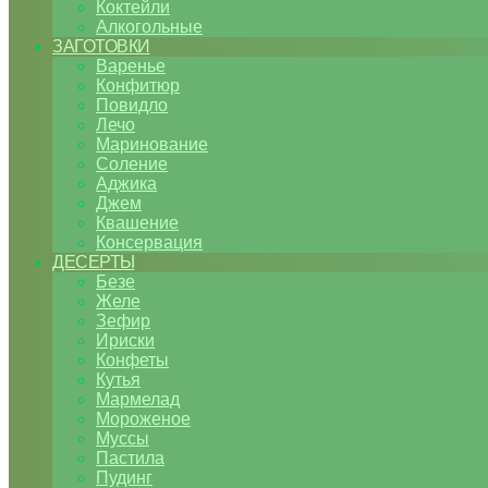
Коктейли
Алкогольные
ЗАГОТОВКИ
Варенье
Конфитюр
Повидло
Лечо
Маринование
Соление
Аджика
Джем
Квашение
Консервация
ДЕСЕРТЫ
Безе
Желе
Зефир
Ириски
Конфеты
Кутья
Мармелад
Мороженое
Муссы
Пастила
Пудинг