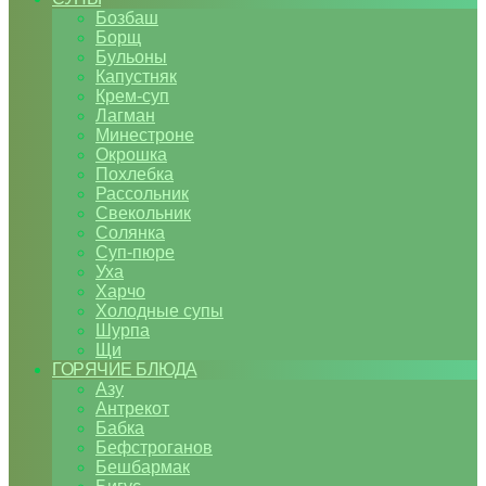
Бозбаш
Борщ
Бульоны
Капустняк
Крем-суп
Лагман
Минестроне
Окрошка
Похлебка
Рассольник
Свекольник
Солянка
Суп-пюре
Уха
Харчо
Холодные супы
Шурпа
Щи
ГОРЯЧИЕ БЛЮДА
Азу
Антрекот
Бабка
Бефстроганов
Бешбармак