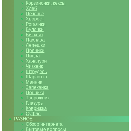
Корзиночки, кексы
Хлеб
Печенье
Хворост
Рогалики
Булочки
Бисквит
Пахлава
Лепешки
Пряники
Пицца
Хачапури
Чизкейк
Штрудель
Шарлотка
Манник
Запеканка
Пончики
Творожник
Глазурь
Коврижка
Суфле
РАЗНОЕ
Обзор интернета
Бытовые вопросы