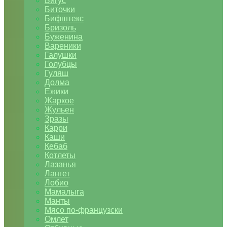
Бигус
Биточки
Бифштекс
Бризоль
Буженина
Вареники
Галушки
Голубцы
Гуляш
Долма
Ежики
Жаркое
Жульен
Зразы
Карри
Каши
Кебаб
Котлеты
Лазанья
Лангет
Лобио
Мамалыга
Манты
Мясо по-французски
Омлет