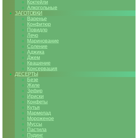
Коктейли
Алкогольные
ЗАГОТОВКИ
Варенье
Конфитюр
Повидло
Лечо
Маринование
Соление
Аджика
Джем
Квашение
Консервация
ДЕСЕРТЫ
Безе
Желе
Зефир
Ириски
Конфеты
Кутья
Мармелад
Мороженое
Муссы
Пастила
Пудинг