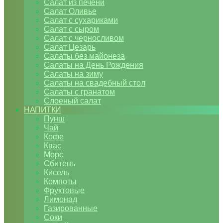
Салат из печени
Салат Оливье
Салат с сухариками
Салат с сыром
Салат с черносливом
Салат Цезарь
Салаты без майонеза
Салаты на День Рождения
Салаты на зиму
Салаты на свадебный стол
Салаты с гранатом
Слоеный салат
НАПИТКИ
Пунш
Чай
Кофе
Квас
Морс
Сбитень
Кисель
Компоты
Фруктовые
Лимонад
Газированные
Соки