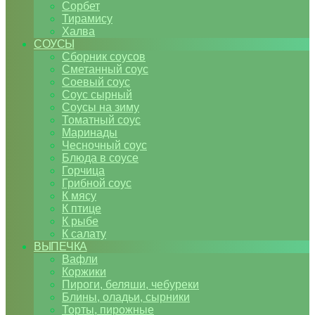
Сорбет
Тирамису
Халва
СОУСЫ
Сборник соусов
Сметанный соус
Соевый соус
Соус сырный
Соусы на зиму
Томатный соус
Маринады
Чесночный соус
Блюда в соусе
Горчица
Грибной соус
К мясу
К птице
К рыбе
К салату
ВЫПЕЧКА
Вафли
Коржики
Пироги, беляши, чебуреки
Блины, оладьи, сырники
Торты, пирожные