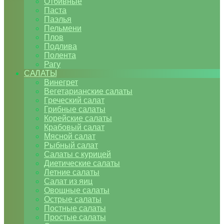
Отбивные
Паста
Паэлья
Пельмени
Плов
Подлива
Полента
Рагу
САЛАТЫ
Винегрет
Вегетарианские салаты
Греческий салат
Грибные салаты
Корейские салаты
Крабовый салат
Мясной салат
Рыбный салат
Салаты с курицей
Диетические салаты
Летние салаты
Салат из яиц
Овощные салаты
Острые салаты
Постные салаты
Простые салаты