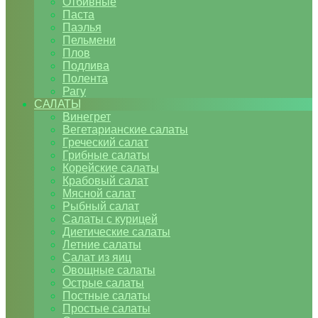
Отбивные
Паста
Паэлья
Пельмени
Плов
Подлива
Полента
Рагу
САЛАТЫ
Винегрет
Вегетарианские салаты
Греческий салат
Грибные салаты
Корейские салаты
Крабовый салат
Мясной салат
Рыбный салат
Салаты с курицей
Диетические салаты
Летние салаты
Салат из яиц
Овощные салаты
Острые салаты
Постные салаты
Простые салаты