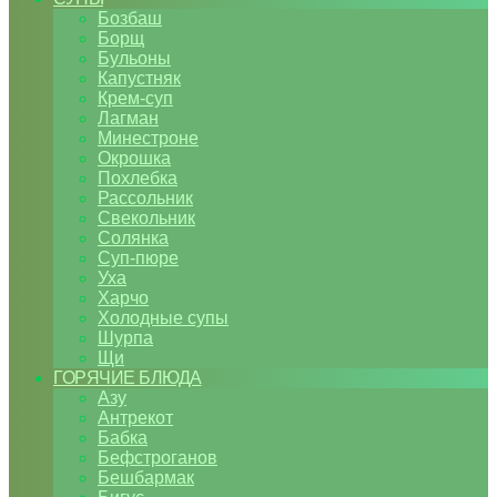
Бозбаш
Борщ
Бульоны
Капустняк
Крем-суп
Лагман
Минестроне
Окрошка
Похлебка
Рассольник
Свекольник
Солянка
Суп-пюре
Уха
Харчо
Холодные супы
Шурпа
Щи
ГОРЯЧИЕ БЛЮДА
Азу
Антрекот
Бабка
Бефстроганов
Бешбармак