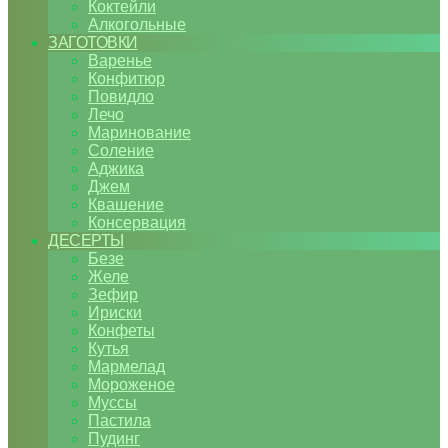
Коктейли
Алкогольные
ЗАГОТОВКИ
Варенье
Конфитюр
Повидло
Лечо
Маринование
Соление
Аджика
Джем
Квашение
Консервация
ДЕСЕРТЫ
Безе
Желе
Зефир
Ириски
Конфеты
Кутья
Мармелад
Мороженое
Муссы
Пастила
Пудинг