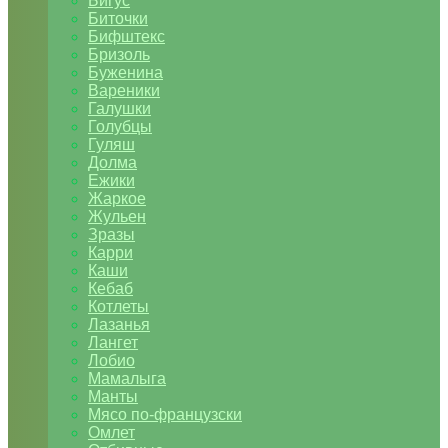
Бигус
Биточки
Бифштекс
Бризоль
Буженина
Вареники
Галушки
Голубцы
Гуляш
Долма
Ежики
Жаркое
Жульен
Зразы
Карри
Каши
Кебаб
Котлеты
Лазанья
Лангет
Лобио
Мамалыга
Манты
Мясо по-французски
Омлет