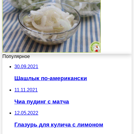
Популярное
30.09.2021
Шашлык по-американски
11.11.2021
Чиа пудинг с матча
12.05.2022
Глазурь для кулича с лимоном