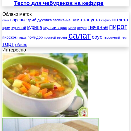
Тесто для чебуреков на кефире
Облако меток
зима
котлета
варенье
капуста
гриб
духовка
запеканка
блин
кефир
пирог
печенье
курица
мультиварке
куриный
крем
мясо
огурец
салат
соус
помидор
пирожок
пицца
простой
рецепт
творожный
тест
торт
яблоко
Интересно