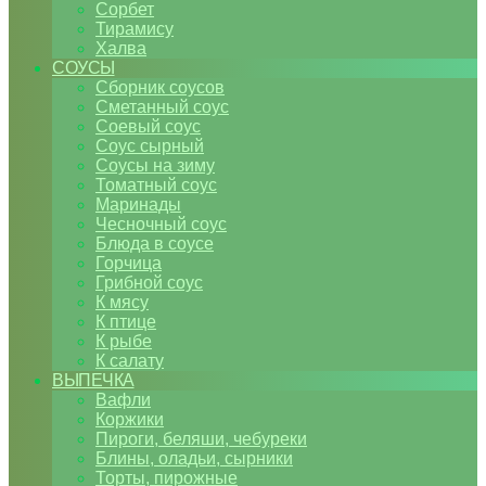
Сорбет
Тирамису
Халва
СОУСЫ
Сборник соусов
Сметанный соус
Соевый соус
Соус сырный
Соусы на зиму
Томатный соус
Маринады
Чесночный соус
Блюда в соусе
Горчица
Грибной соус
К мясу
К птице
К рыбе
К салату
ВЫПЕЧКА
Вафли
Коржики
Пироги, беляши, чебуреки
Блины, оладьи, сырники
Торты, пирожные