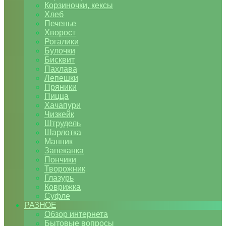
Корзиночки, кексы
Хлеб
Печенье
Хворост
Рогалики
Булочки
Бисквит
Пахлава
Лепешки
Пряники
Пицца
Хачапури
Чизкейк
Штрудель
Шарлотка
Манник
Запеканка
Пончики
Творожник
Глазурь
Коврижка
Суфле
РАЗНОЕ
Обзор интернета
Бытовые вопросы