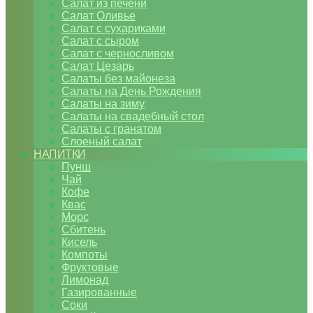
Салат из печени
Салат Оливье
Салат с сухариками
Салат с сыром
Салат с черносливом
Салат Цезарь
Салаты без майонеза
Салаты на День Рождения
Салаты на зиму
Салаты на свадебный стол
Салаты с гранатом
Слоеный салат
НАПИТКИ
Пунш
Чай
Кофе
Квас
Морс
Сбитень
Кисель
Компоты
Фруктовые
Лимонад
Газированные
Соки