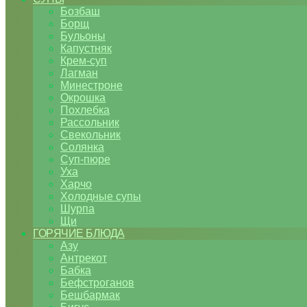
Бозбаш
Борщ
Бульоны
Капустняк
Крем-суп
Лагман
Минестроне
Окрошка
Похлебка
Рассольник
Свекольник
Солянка
Суп-пюре
Уха
Харчо
Холодные супы
Шурпа
Щи
ГОРЯЧИЕ БЛЮДА
Азу
Антрекот
Бабка
Бефстроганов
Бешбармак