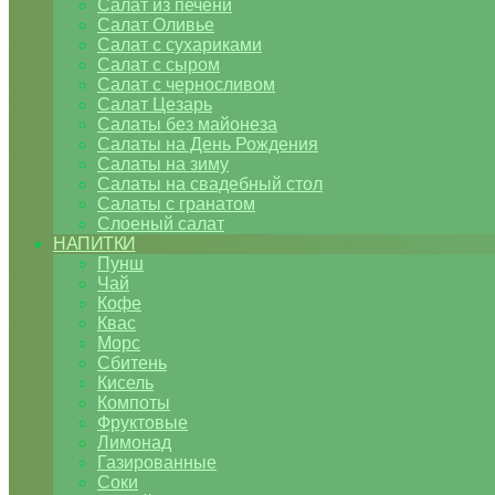
Салат из печени
Салат Оливье
Салат с сухариками
Салат с сыром
Салат с черносливом
Салат Цезарь
Салаты без майонеза
Салаты на День Рождения
Салаты на зиму
Салаты на свадебный стол
Салаты с гранатом
Слоеный салат
НАПИТКИ
Пунш
Чай
Кофе
Квас
Морс
Сбитень
Кисель
Компоты
Фруктовые
Лимонад
Газированные
Соки