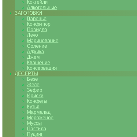
Коктейли
Алкогольные
ЗАГОТОВКИ
Варенье
Конфитюр
Повидло
Лечо
Маринование
Соление
Аджика
Джем
Квашение
Консервация
ДЕСЕРТЫ
Безе
Желе
Зефир
Ириски
Конфеты
Кутья
Мармелад
Мороженое
Муссы
Пастила
Пудинг