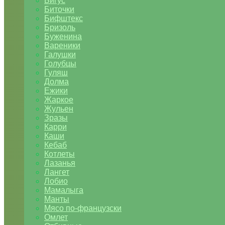
Бигус
Биточки
Бифштекс
Бризоль
Буженина
Вареники
Галушки
Голубцы
Гуляш
Долма
Ежики
Жаркое
Жульен
Зразы
Карри
Каши
Кебаб
Котлеты
Лазанья
Лангет
Лобио
Мамалыга
Манты
Мясо по-французски
Омлет