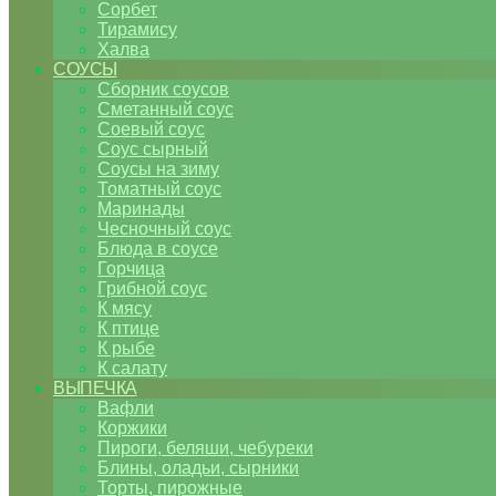
Сорбет
Тирамису
Халва
СОУСЫ
Сборник соусов
Сметанный соус
Соевый соус
Соус сырный
Соусы на зиму
Томатный соус
Маринады
Чесночный соус
Блюда в соусе
Горчица
Грибной соус
К мясу
К птице
К рыбе
К салату
ВЫПЕЧКА
Вафли
Коржики
Пироги, беляши, чебуреки
Блины, оладьи, сырники
Торты, пирожные