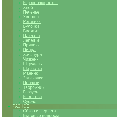
Корзиночки, кексы
Хлеб
Печенье
Хворост
Рогалики
Булочки
Бисквит
Пахлава
Лепешки
Пряники
Пицца
Хачапури
Чизкейк
Штрудель
Шарлотка
Манник
Запеканка
Пончики
Творожник
Глазурь
Коврижка
Суфле
РАЗНОЕ
Обзор интернета
Бытовые вопросы