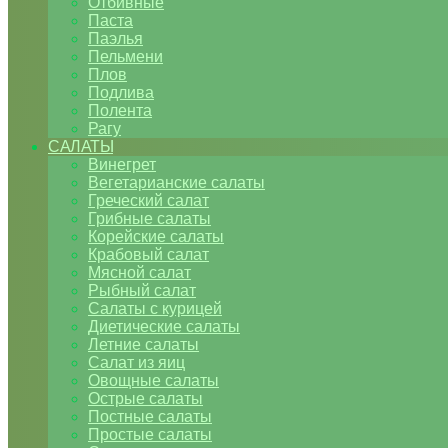
Отбивные
Паста
Паэлья
Пельмени
Плов
Подлива
Полента
Рагу
САЛАТЫ
Винегрет
Вегетарианские салаты
Греческий салат
Грибные салаты
Корейские салаты
Крабовый салат
Мясной салат
Рыбный салат
Салаты с курицей
Диетические салаты
Летние салаты
Салат из яиц
Овощные салаты
Острые салаты
Постные салаты
Простые салаты