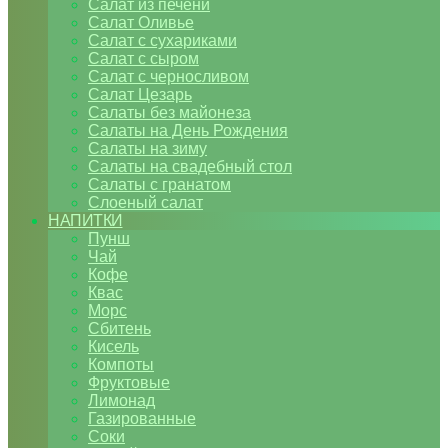
Салат из печени
Салат Оливье
Салат с сухариками
Салат с сыром
Салат с черносливом
Салат Цезарь
Салаты без майонеза
Салаты на День Рождения
Салаты на зиму
Салаты на свадебный стол
Салаты с гранатом
Слоеный салат
НАПИТКИ
Пунш
Чай
Кофе
Квас
Морс
Сбитень
Кисель
Компоты
Фруктовые
Лимонад
Газированные
Соки