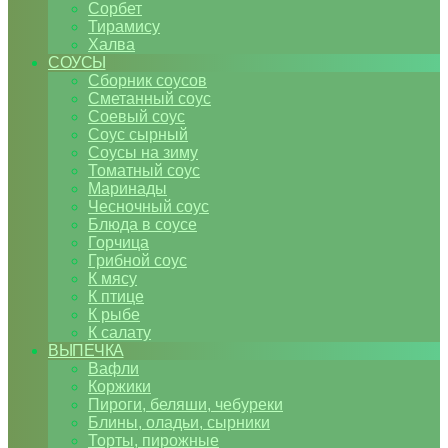
Сорбет
Тирамису
Халва
СОУСЫ
Сборник соусов
Сметанный соус
Соевый соус
Соус сырный
Соусы на зиму
Томатный соус
Маринады
Чесночный соус
Блюда в соусе
Горчица
Грибной соус
К мясу
К птице
К рыбе
К салату
ВЫПЕЧКА
Вафли
Коржики
Пироги, беляши, чебуреки
Блины, оладьи, сырники
Торты, пирожные