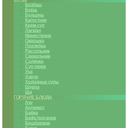
Бозбаш
Борщ
Бульоны
Капустняк
Крем-суп
Лагман
Минестроне
Окрошка
Похлебка
Рассольник
Свекольник
Солянка
Суп-пюре
Уха
Харчо
Холодные супы
Шурпа
Щи
ГОРЯЧИЕ БЛЮДА
Азу
Антрекот
Бабка
Бефстроганов
Бешбармак