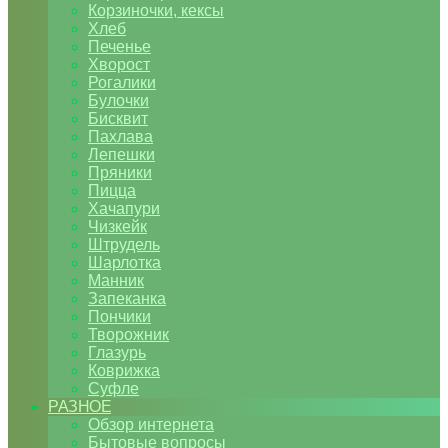
Корзиночки, кексы
Хлеб
Печенье
Хворост
Рогалики
Булочки
Бисквит
Пахлава
Лепешки
Пряники
Пицца
Хачапури
Чизкейк
Штрудель
Шарлотка
Манник
Запеканка
Пончики
Творожник
Глазурь
Коврижка
Суфле
РАЗНОЕ
Обзор интернета
Бытовые вопросы