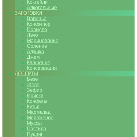
Коктейли
Алкогольные
ЗАГОТОВКИ
Варенье
Конфитюр
Повидло
Лечо
Маринование
Соление
Аджика
Джем
Квашение
Консервация
ДЕСЕРТЫ
Безе
Желе
Зефир
Ириски
Конфеты
Кутья
Мармелад
Мороженое
Муссы
Пастила
Пудинг