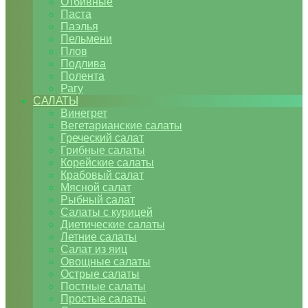
Отбивные
Паста
Паэлья
Пельмени
Плов
Подлива
Полента
Рагу
САЛАТЫ
Винегрет
Вегетарианские салаты
Греческий салат
Грибные салаты
Корейские салаты
Крабовый салат
Мясной салат
Рыбный салат
Салаты с курицей
Диетические салаты
Летние салаты
Салат из яиц
Овощные салаты
Острые салаты
Постные салаты
Простые салаты