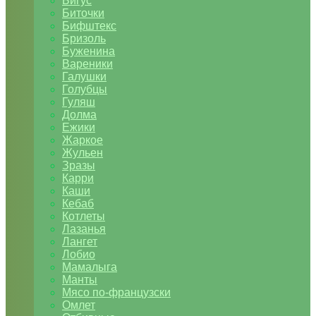
Бигус
Биточки
Бифштекс
Бризоль
Буженина
Вареники
Галушки
Голубцы
Гуляш
Долма
Ежики
Жаркое
Жульен
Зразы
Карри
Каши
Кебаб
Котлеты
Лазанья
Лангет
Лобио
Мамалыга
Манты
Мясо по-французски
Омлет