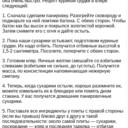
она очень быстро. Рецепт куриной грудки в кляре
следующий:
1. Сначала сделаем панировку. Разогрейте сковороду и
поджарьте на ней ломтики батона. С обеих сторон. Чтобы
батон как бы высох и покрылся золотистой корочкой.
Затем снимите его с огня и дайте остыть.
2. Пока наши сухарики остывают, подготовим куриные
грудки. Их надо отбить. Получатся отбивные высотой в
1,5-2 сантиметра. Посолите, поперчите с обеих сторон.
3. Готовим кляр. Яичные желтки смешайте со взбитыми
сливками (взбитыми не сильно, до густоты). Получится
масса, по консистенции напоминающая нежирную
сметану.
4. Теперь, когда сухарики остыли, хорошо разомните их,
можете измельчить их в блендере или помять дном
стакана. У вас получатся домашние панировочные
сухарики.
5. Поставьте все ингредиенты у плиты с правой стороны
(если вы правша) близко друг к другу в такой
последовательности: около самой плиты — сухарики,
посередине — кляр и последняя тарелка — отбитая