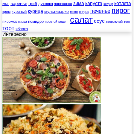
зима
котлета
варенье
капуста
гриб
духовка
запеканка
блин
кефир
пирог
печенье
курица
мультиварке
куриный
крем
мясо
огурец
салат
соус
помидор
пирожок
пицца
простой
рецепт
творожный
тест
торт
яблоко
Интересно