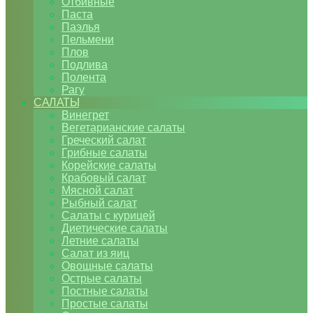
Отбивные
Паста
Паэлья
Пельмени
Плов
Подлива
Полента
Рагу
САЛАТЫ
Винегрет
Вегетарианские салаты
Греческий салат
Грибные салаты
Корейские салаты
Крабовый салат
Мясной салат
Рыбный салат
Салаты с курицей
Диетические салаты
Летние салаты
Салат из яиц
Овощные салаты
Острые салаты
Постные салаты
Простые салаты