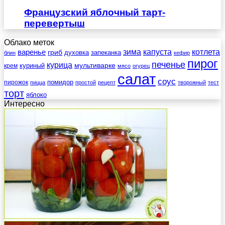
Французский яблочный тарт-
перевертыш
Облако меток
зима
котлета
варенье
капуста
гриб
духовка
запеканка
блин
кефир
пирог
печенье
курица
мультиварке
куриный
крем
мясо
огурец
салат
соус
помидор
пирожок
пицца
простой
рецепт
творожный
тест
торт
яблоко
Интересно