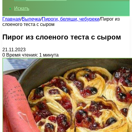
Искать
Главная
/
Выпечка
/
Пироги, беляши, чебуреки
/
Пирог из
слоеного теста с сыром
Пирог из слоеного теста с сыром
21.11.2023
0
Время чтения: 1 минута