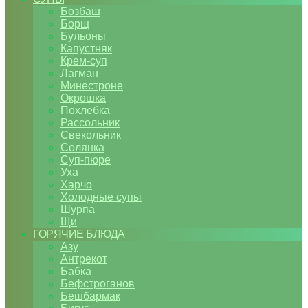
Бозбаш
Борщ
Бульоны
Капустняк
Крем-суп
Лагман
Минестроне
Окрошка
Похлебка
Рассольник
Свекольник
Солянка
Суп-пюре
Уха
Харчо
Холодные супы
Шурпа
Щи
ГОРЯЧИЕ БЛЮДА
Азу
Антрекот
Бабка
Бефстроганов
Бешбармак