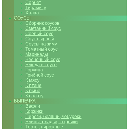
Сорбет
Тирамису
Халва
СОУСЫ
Сборник соусов
Сметанный соус
Соевый соус
Соус сырный
Соусы на зиму
Томатный соус
Маринады
Чесночный соус
Блюда в соусе
Горчица
Грибной соус
К мясу
К птице
К рыбе
К салату
ВЫПЕЧКА
Вафли
Коржики
Пироги, беляши, чебуреки
Блины, оладьи, сырники
Торты, пирожные