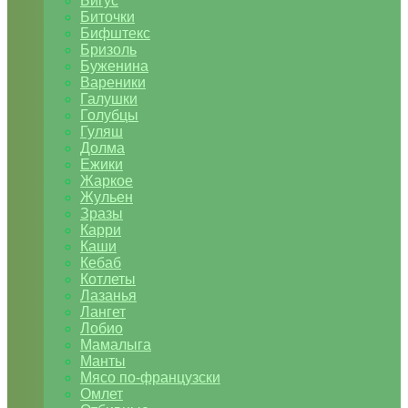
Бигус
Биточки
Бифштекс
Бризоль
Буженина
Вареники
Галушки
Голубцы
Гуляш
Долма
Ежики
Жаркое
Жульен
Зразы
Карри
Каши
Кебаб
Котлеты
Лазанья
Лангет
Лобио
Мамалыга
Манты
Мясо по-французски
Омлет