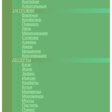
Коктейли
Алкогольные
ЗАГОТОВКИ
Варенье
Конфитюр
Повидло
Лечо
Маринование
Соление
Аджика
Джем
Квашение
Консервация
ДЕСЕРТЫ
Безе
Желе
Зефир
Ириски
Конфеты
Кутья
Мармелад
Мороженое
Муссы
Пастила
Пудинг