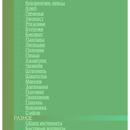
Корзиночки, кексы
Хлеб
Печенье
Хворост
Рогалики
Булочки
Бисквит
Пахлава
Лепешки
Пряники
Пицца
Хачапури
Чизкейк
Штрудель
Шарлотка
Манник
Запеканка
Пончики
Творожник
Глазурь
Коврижка
Суфле
РАЗНОЕ
Обзор интернета
Бытовые вопросы