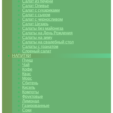
Салат из печени
Салат Оливье
Салат с сухариками
Салат с сыром
Салат с черносливом
Салат Цезарь
Салаты без майонеза
Салаты на День Рождения
Салаты на зиму
Салаты на свадебный стол
Салаты с гранатом
Слоеный салат
НАПИТКИ
Пунш
Чай
Кофе
Квас
Морс
Сбитень
Кисель
Компоты
Фруктовые
Лимонад
Газированные
Соки