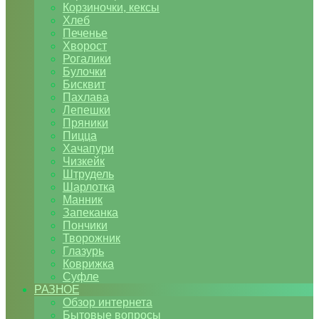
Корзиночки, кексы
Хлеб
Печенье
Хворост
Рогалики
Булочки
Бисквит
Пахлава
Лепешки
Пряники
Пицца
Хачапури
Чизкейк
Штрудель
Шарлотка
Манник
Запеканка
Пончики
Творожник
Глазурь
Коврижка
Суфле
РАЗНОЕ
Обзор интернета
Бытовые вопросы