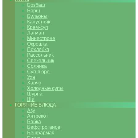
Бозбаш
Борщ
Бульоны
Капустняк
Крем-суп
Лагман
Минестроне
Окрошка
Похлебка
Рассольник
Свекольник
Солянка
Суп-пюре
Уха
Харчо
Холодные супы
Шурпа
Щи
ГОРЯЧИЕ БЛЮДА
Азу
Антрекот
Бабка
Бефстроганов
Бешбармак