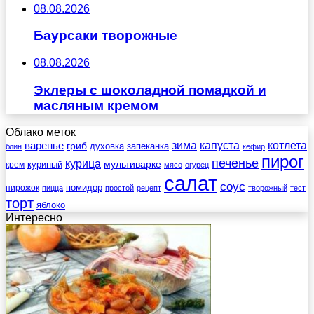
08.08.2026
Баурсаки творожные
08.08.2026
Эклеры с шоколадной помадкой и
масляным кремом
Облако меток
зима
котлета
варенье
капуста
гриб
духовка
запеканка
блин
кефир
пирог
печенье
курица
мультиварке
куриный
крем
мясо
огурец
салат
соус
помидор
пирожок
пицца
простой
рецепт
творожный
тест
торт
яблоко
Интересно