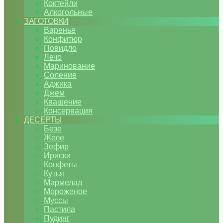
Коктейли
Алкогольные
ЗАГОТОВКИ
Варенье
Конфитюр
Повидло
Лечо
Маринование
Соление
Аджика
Джем
Квашение
Консервация
ДЕСЕРТЫ
Безе
Желе
Зефир
Ириски
Конфеты
Кутья
Мармелад
Мороженое
Муссы
Пастила
Пудинг