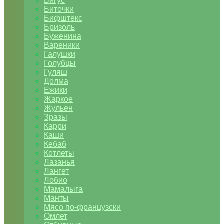
Бигус
Биточки
Бифштекс
Бризоль
Буженина
Вареники
Галушки
Голубцы
Гуляш
Долма
Ежики
Жаркое
Жульен
Зразы
Карри
Каши
Кебаб
Котлеты
Лазанья
Лангет
Лобио
Мамалыга
Манты
Мясо по-французски
Омлет