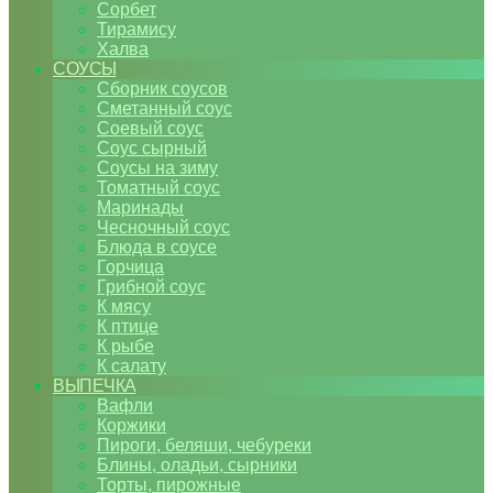
Сорбет
Тирамису
Халва
СОУСЫ
Сборник соусов
Сметанный соус
Соевый соус
Соус сырный
Соусы на зиму
Томатный соус
Маринады
Чесночный соус
Блюда в соусе
Горчица
Грибной соус
К мясу
К птице
К рыбе
К салату
ВЫПЕЧКА
Вафли
Коржики
Пироги, беляши, чебуреки
Блины, оладьи, сырники
Торты, пирожные