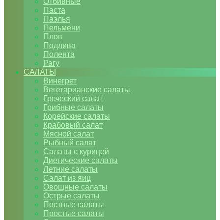
Отбивные
Паста
Паэлья
Пельмени
Плов
Подлива
Полента
Рагу
САЛАТЫ
Винегрет
Вегетарианские салаты
Греческий салат
Грибные салаты
Корейские салаты
Крабовый салат
Мясной салат
Рыбный салат
Салаты с курицей
Диетические салаты
Летние салаты
Салат из яиц
Овощные салаты
Острые салаты
Постные салаты
Простые салаты