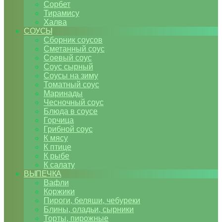
Сорбет
Тирамису
Халва
СОУСЫ
Сборник соусов
Сметанный соус
Соевый соус
Соус сырный
Соусы на зиму
Томатный соус
Маринады
Чесночный соус
Блюда в соусе
Горчица
Грибной соус
К мясу
К птице
К рыбе
К салату
ВЫПЕЧКА
Вафли
Коржики
Пироги, беляши, чебуреки
Блины, оладьи, сырники
Торты, пирожные