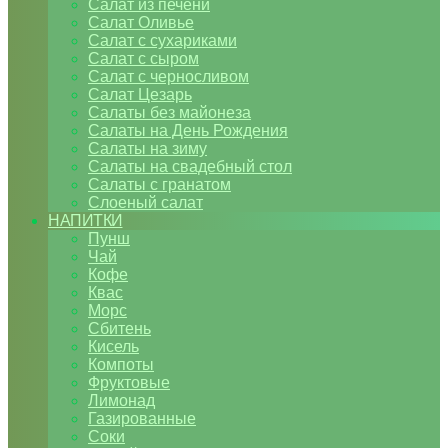
Салат из печени
Салат Оливье
Салат с сухариками
Салат с сыром
Салат с черносливом
Салат Цезарь
Салаты без майонеза
Салаты на День Рождения
Салаты на зиму
Салаты на свадебный стол
Салаты с гранатом
Слоеный салат
НАПИТКИ
Пунш
Чай
Кофе
Квас
Морс
Сбитень
Кисель
Компоты
Фруктовые
Лимонад
Газированные
Соки