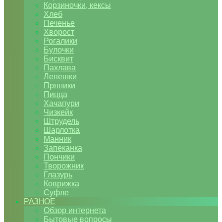
Корзиночки, кексы
Хлеб
Печенье
Хворост
Рогалики
Булочки
Бисквит
Пахлава
Лепешки
Пряники
Пицца
Хачапури
Чизкейк
Штрудель
Шарлотка
Манник
Запеканка
Пончики
Творожник
Глазурь
Коврижка
Суфле
РАЗНОЕ
Обзор интернета
Бытовые вопросы