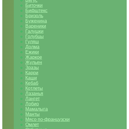
Бигус
Биточки
Бифштекс
Бризоль
Буженина
Вареники
Галушки
Голубцы
Гуляш
Долма
Ежики
Жаркое
Жульен
Зразы
Карри
Каши
Кебаб
Котлеты
Лазанья
Лангет
Лобио
Мамалыга
Манты
Мясо по-французски
Омлет