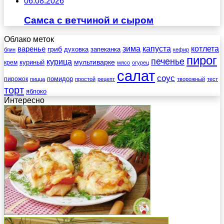
06.08.2026
Самса с ветчиной и сыром
Облако меток
зима
котлета
варенье
капуста
гриб
духовка
запеканка
блин
кефир
пирог
печенье
курица
мультиварке
куриный
крем
мясо
огурец
салат
соус
помидор
пирожок
пицца
простой
рецепт
творожный
тест
торт
яблоко
Интересно