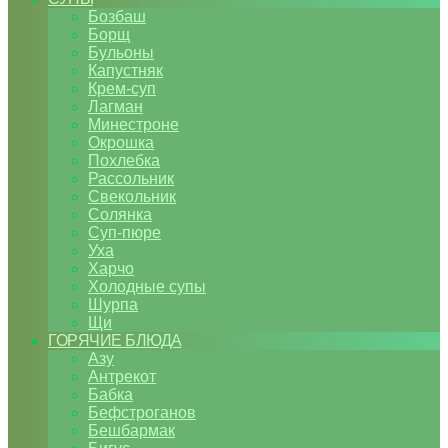
Бозбаш
Борщ
Бульоны
Капустняк
Крем-суп
Лагман
Минестроне
Окрошка
Похлебка
Рассольник
Свекольник
Солянка
Суп-пюре
Уха
Харчо
Холодные супы
Шурпа
Щи
ГОРЯЧИЕ БЛЮДА
Азу
Антрекот
Бабка
Бефстроганов
Бешбармак