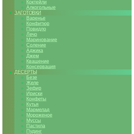
Коктейли
Алкогольные
ЗАГОТОВКИ
Варенье
Конфитюр
Повидло
Лечо
Маринование
Соление
Аджика
Джем
Квашение
Консервация
ДЕСЕРТЫ
Безе
Желе
Зефир
Ириски
Конфеты
Кутья
Мармелад
Мороженое
Муссы
Пастила
Пудинг