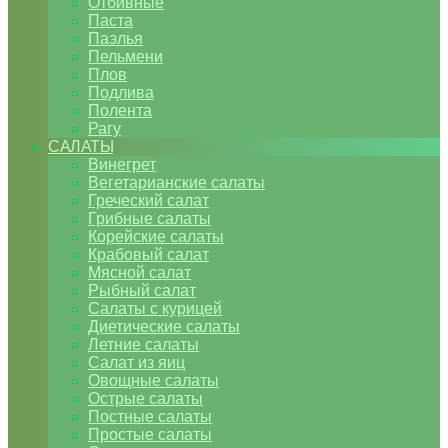
Отбивные
Паста
Паэлья
Пельмени
Плов
Подлива
Полента
Рагу
САЛАТЫ
Винегрет
Вегетарианские салаты
Греческий салат
Грибные салаты
Корейские салаты
Крабовый салат
Мясной салат
Рыбный салат
Салаты с курицей
Диетические салаты
Летние салаты
Салат из яиц
Овощные салаты
Острые салаты
Постные салаты
Простые салаты